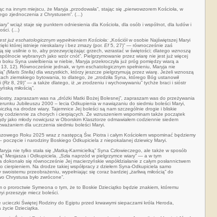
c na innym miejscu, że Maryja „przodowała”, stając się „pierwowzorem Kościoła, w
łego zjednoczenia z Chrystusem”. (…)
ary” wciąż staje się punktem odniesienia dla Kościoła, dla osób i wspólnot, dla ludów i
ości. (…)
jest już eschatologicznym wypełnieniem Kościoła:
„Kościół w osobie Najświętszej Maryi
ki której istnieje nieskalany i bez zmazy (por.
Ef
5, 27)” — równocześnie zaś
ają się usilnie o to, aby przezwyciężając grzech, wzrastać w świętości; dlatego
wznoszą
 wspólnocie wybranych jako wzór cnót”. Pielgrzymowanie przez wiarę nie jest już więcej
 boku Syna uwielbienia w niebie, Maryja przekroczyła już próg pomiędzy wiarą a
13, 12). Równocześnie jednak, w tym eschatologicznym spełnieniu, Maryja nie
ią”
(Maris Stella)
dla wszystkich, którzy jeszcze pielgrzymują przez wiarę. Jeżeli wznoszą
cach ziemskiego bytowania, to dlatego, że „zrodziła Syna, którego Bóg ustanowił
 (
Rz
8, 29)” — a także dlatego, iż „w zrodzeniu i wychowywaniu” tychże braci i sióstr
yńską miłością”.
i siostry, zapraszam was na „dróżki Matki Bożej Bolesnej”, zapraszam was do przeżywania
ierunku Jubileuszu 2000 – lecia Odkupienia w nawiązaniu do siedmiu boleści Maryi,
iczką na drodze wiary. Tajemnice Jej boleści są nam szczególnie drogie i bliskie
y codziennie za chorych i cierpiących. Ze wzruszeniem wspominam także początek
 gdy jako młody nowicjusz w Oborskim Klasztorze odmawiałem codziennie siedem
zważaniem dla uczczenia siedmiu boleści Maryi.
uszowego Roku 2025 wraz z następcą Św. Piotra i całym Kościołem wspominać będziemy
 poczęcie i narodziny Boskiego Odkupiciela z niepokalanej dziewicy Maryi.
Maryja nie tylko stała się „Matką-Karmicielką” Syna Człowieczego, ale także w sposób
ą” Mesjasza i Odkupiciela. „Szła naprzód w pielgrzymce wiary” — a w tym
a dokonało się równocześnie Jej macierzyńskie współdziałanie z całym posłannictwem
go cierpieniem. Na drodze takiej współpracy z dziełem Syna-Odkupiciela samo
 swoistemu przeobrażeniu, wypełniając się coraz bardziej „żarliwą miłością” do
two Chrystusa było zwrócone”.
 o proroctwie Symeona o tym, że to Boskie Dzieciątko będzie znakiem, któremu
yi przeszyje miecz boleści.
ucieczki Świętej Rodziny do Egiptu przed krwawymi siepaczami króla Heroda,
 życie Dzieciątka.