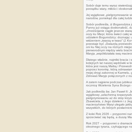
Sobór daje temu wyraz stwierdzają
porządku wiary, miłości i doskona
Jej wyjątkowe „pielgrzymowanie wi
narodów, poniekąd dla całej ludzk
Sobór podkreśla,
iż Bogarodzica 
Panny już osiąga doskonałość, dzię
„chrześcijanie ciągle jeszcze star
oczy ku Maryi
, która świeci całej
udziałem Bogurodzicy: doznając u
widzeniem „twarzą w twarz” (
1 Kor
przestaje być „Gwiazdą przewodn
oni ku Niej oczy na różnych miejs
pierworodnym między wielu braćmi
Maryja „współdziałała swą macierz
Dlatego właśnie, najmilsi bracia 
kolejnych lat naszej wędrówki w k
która jest naszą Matką i Przewodn
poprzez koronkę, którą odmawiam
mojej drogi zakonnej w Karmelu,
Zdrowaś Maryjo połączonych z ro
A zatem najpierw podczas jubile
rocznicę Wcielenia Syna Bożego –
Jak podkreśla św. Jan Paweł II: „
wyjątkowy „szlachetną towarzyszk
pielgrzymowaniu aż do stóp krzyż
Zbawiciela, z Jego dziełem i z Je
macierzyństwo Maryi ulegało jakby
wszystkich, do których posłannic
Z kolei Rok 2026 – przypomni nam
sprzeciwiać się będą, a duszę Mar
Rok 2027 – przypomni o dramacie 
okrutnego tyrana, czyhającego na