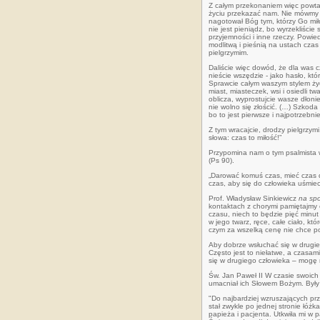
Z całym przekonaniem więc powtarz
życiu przekazać nam. Nie mówmy w
nagotował Bóg tym, którzy Go miłu
nie jest pieniądz, bo wyrzekliści
przyjemności i inne rzeczy. Powie
modlitwą i pieśnią na ustach cza
pielgrzymim.
Daliście więc dowód, że dla was c
nieście wszędzie - jako hasło, któ
Sprawcie całym waszym stylem ży
miast, miasteczek, wsi i osiedli 
oblicza, wyprostujcie wasze dłoni
nie wolno się złościć. (…) Szkoda 
bo to jest pierwsze i najpotrzebni
Z tym wracajcie, drodzy pielgrzymi
słowa: czas to miłość!”
Przypomina nam o tym psalmista w
(Ps 90).
„Darować komuś czas, mieć czas 
czas, aby się do człowieka uśmiec
Prof. Władysław Sinkiewicz
na spo
kontaktach z chorymi pamiętajmy o
czasu, niech to będzie pięć minut
w jego twarz, ręce, całe ciało, kt
czym za wszelką cenę nie chce po
Aby dobrze wsłuchać się w drugie
Często jest to niełatwe, a czasa
się w drugiego człowieka – mogę 
Św. Jan Paweł II W czasie swoich
umacniał ich Słowem Bożym. Były
"Do najbardziej wzruszających prz
stał zwykle po jednej stronie
łóżka
papieża i
pacjenta. Utkwiła mi w 