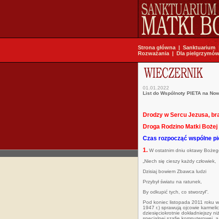
Strona główna
|
Sanktuarium
Rozważania
|
Dla pielgrzymó
01.01.2022
List do Wspólnoty PIETA na No
Drodzy w Sercu Jezusa, brac
Droga Rodzino Matki Bożej 
Czas rozpocząć wspólne pie
1.
W ostatnim dniu oktawy Bożeg
„Niech się cieszy każdy człowiek,
Dzisiaj bowiem Zbawca ludzi
Przybył światu na ratunek,
By odkupić tych, co stworzył”.
Pod koniec listopada 2011 roku w
1947 r.) sprawują ojcowie karmeli
dziesięciokrotnie dokładniejszy 
specjalnej szafie komputerowej, a