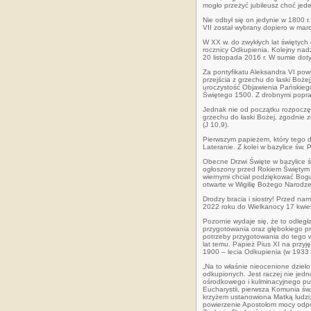
mogło przeżyć jubileusz choć jede
Nie odbył się on jedynie w 1800 r.
VII został wybrany dopiero w mar
W XX w. do zwykłych lat świętych 
rocznicy Odkupienia. Kolejny nadz
20 listopada 2016 r. W sumie dot
Za pontyfikatu Aleksandra VI pow
przejścia z grzechu do łaski Boże
uroczystość Objawienia Pańskiego 
Świętego 1500. Z drobnymi popra
Jednak nie od początku rozpoczęc
grzechu do łaski Bożej, zgodnie z
(J 10,9).
Pierwszym papieżem, który tego do
Lateranie. Z kolei w bazylice św. 
Obecne Drzwi Święte w bazylice św
ogłoszony przed Rokiem Świętym 1
wiernymi chciał podziękować Bogu
otwarte w Wigilię Bożego Narodze
Drodzy bracia i siostry! Przed na
2022 roku do Wielkanocy 17 kwiet
Pozornie wydaje się, że to odległ
przygotowania oraz głębokiego pr
potrzeby przygotowania do tego w
lat temu. Papież Pius XI na przyj
1900 – lecia Odkupienia (w 1933 
„Na to właśnie nieocenione dzie
odkupionych. Jest raczej nie jedno
ośrodkowego i kulminacyjnego pun
Eucharystii, pierwsza Komunia św.
krzyżem ustanowiona Matką ludzi
powierzenie Apostołom mocy odpus