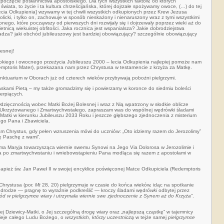
zpoczęcie posłannictwa apostolskiego. Dla tych wszystkich faktów, od których
świata, to życie i ta kultura chrześcijańska, której dojrzałe spożywamy owoce, (…) do tej
lecia Odkupienia] wzywamy w tej chwili wszyst­kich odkupionych przez Krew Jezusa
olicki, i tylko on, zachowuje w sposób nieskażony i nienaruszony wraz z tymi wszystkimi
onego, które począwszy od pierwszych dni rozwijały się i dojrzewały poprzez wieki aż do
tnicą wiekuistej obfitości. Jaka rocznica jest wspanialsza? Jakie dobrodziejstwa
adza? jaki obchód jubileuszowy jest bardziej obowiązujący? szczególnie obowiązujący
esnej!
kiego i owocnego przeżycia Jubileuszu 2000 – lecia Odkupienia najlepiej pomoże nam
mptoris Mater), przekazana nam przez Chrystusa w testamencie z krzyża za Matkę.
anktuarium w Oborach już od czterech wieków przybywają pobożni pielgrzymi.
łaskami Pietą – my także gromadzimy się i powierzamy w koronce do siedmiu boleści
ierpiących.
dzięcznością wobec Matki Bożej Bolesnej i wraz z Nią wpatrzony w słodkie oblicze
 Ukrzyżowanego i Zmartwychwstałego, zapraszam was do wspólnej wędrówki śladami
 Matki w kierunku Jubileuszu 2033 Roku i jeszcze głębszego zjednoczenia z misterium
ego Pana i Zbawiciela.
m Chrystus, gdy pełen wzruszenia mówi do uczniów: „Oto idziemy razem do Jerozolimy”
ę Paschę z wami”.
ma Maryja towarzysząca wiernie swemu Synowi na Jego Via Dolorosa w Jerozolimie i
 a po zmartwychwstaniu i wniebowstąpieniu Pana modląca się razem z apostołami w
apież św. Jan Paweł II w swojej encyklice poświęconej Matce Odkupiciela (Redemptoris
Chrystusa (por.
Mt
28, 20) pielgrzymuje w czasie do końca wieków, idąc na spotkanie
ej drodze — pragnę to wyraźnie podkreślić — kroczy śladami wędr
ówki
odbytej przez
zód w pielgrzymce wiary i utrzymała wiernie swe zjednoczenie z Synem aż do Krzyża”
.
mej Dziewicy-Matki, o Jej szczególną drogę wiary oraz „najlepszą cząstkę” w tajemnicy
zieje całego Ludu Bożego, o
wszystkich, którzy uczestniczą
w tejże samej
pielgrzymce