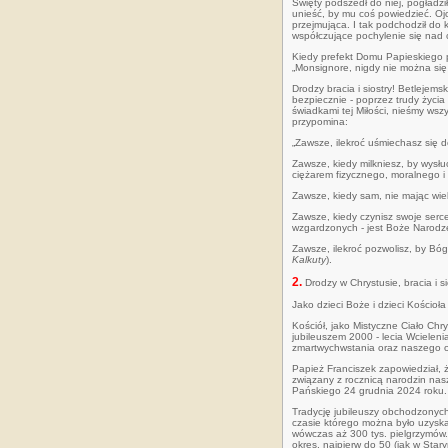
Święty podszedł do niej, pogładzi
unieść, by mu coś powiedzieć. Ojc
przejmująca. I tak podchodził do
współczujące pochylenie się nad c
Kiedy prefekt Domu Papieskiego p
„Monsignore, nigdy nie można się 
Drodzy bracia i siostry! Betlejem
bezpiecznie - poprzez trudy życia 
świadkami tej Miłości, nieśmy wsz
przypomina:
„Zawsze, ilekroć uśmiechasz się d
Zawsze, kiedy milkniesz, by wysłu
ciężarem fizycznego, moralnego i
Zawsze, kiedy sam, nie mając wiele
Zawsze, kiedy czynisz swoje ser
wzgardzonych - jest Boże Narodze
Zawsze, ilekroć pozwolisz, by Bóg
Kalkuty
).
2.
Drodzy w Chrystusie, bracia i si
Jako dzieci Boże i dzieci Kościoł
Kościół, jako Mistyczne Ciało Ch
jubileuszem 2000 - lecia Wcielen
zmartwychwstania oraz naszego o
Papież Franciszek zapowiedział, ż
związany z rocznicą narodzin nas
Pańskiego 24 grudnia 2024 roku.
Tradycję jubileuszy obchodzonych 
czasie którego można było uzyskać
wówczas aż 300 tys. pielgrzymów.
okres, najpierw do 50 (jak w Star