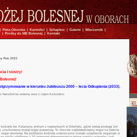
|
Pieta Oborska
|
Karmelici
|
Szkaplerz
|
Galerie
|
Wieczernik
|
w
|
Prośby do MB Bolesnej
|
Kontakt
wy Rok 2022
ia i siostry!
Bolesnej!
lgrzymowanie w kierunku Jubileuszu 2000 – lecia Odkupienia (2033).
o Narodzenia wołamy wraz z całym Kościołem:
 kościele św. Katarzyny, jednym z najstarszych w Gdańsku, gdzie swoją posługę (od
ci, uruchomiony został zegar pulsarowy. To obecnie najdokładniejszy zegar na świecie,
niż zegar atomowy. Na poddaszu kościoła umieszczone zostało urządzenie zegarowe w
 na dachu platforma z 16 antenami skierowanymi w stronę sześciu pulsarów, czyli