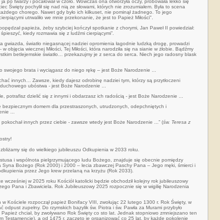
ł ja po twarzy i pocałował w czoło. Wówczas ona otworzyła oczy, próbowała lekko się
iec Święty pochylił się nad nią ze słowami, których nie zrozumiałem. Była to scena
 każdego chorego. Nawet gdy było ich kilkuset, nie pominął żadnego. To jego
ierpiącymi utrwaliło we mnie przekonanie, że
jest to Papież Miłości".
opędzał papieża, żeby szybciej kończył spotkanie z chorymi, Jan Paweł II powiedział:
śpieszyć, kiedy rozmawia się z ludźmi cierpiącymi”.
ska gwiazda, światło niegasnącej nadziei opromienia łagodnie ludzką drogę, prowadzi
- w objęcia wiecznej Miłości, Tej Miłości, która narodziła się na sianie w żłobie. Bądźmy
ystkim betlejemskie światło… przekazujmy je z serca do serca. Niech jego radosny blask
o swojego brata i wyciągasz do niego rękę – jest Boże Narodzenie ...
chać innych… Zawsze, kiedy dajesz odrobinę nadziei tym, którzy są przytłoczeni
 duchowego ubóstwa - jest Boże Narodzenie ...
, potrafisz dzielić się z innymi i obdarzasz ich radością - jest Boże Narodzenie ...
ce bezpiecznym domem dla przestraszonych, utrudzonych, odepchniętych i
nie ...
 pokochał innych przez ciebie - zawsze wtedy jest Boże Narodzenie ...” (
św. Teresa z
ostry!
a zbliżamy się do wielkiego jubileuszu Odkupienia w 2033 roku.
rystusa i wspólnota pielgrzymującego ludu Bożego, znajduje się obecnie pomiędzy
ia Syna Bożego (Rok 2000) i 2000 – lecia zbawczej Paschy Pana – Jego męki, śmierci i
dkupienia przez Jego krew przelaną na krzyżu (Rok 2033).
e wcześniej w 2025 roku Kościół katolicki będzie obchodził kolejny rok jubileuszowy
zego Pana i Zbawiciela. Rok Jubileuszowy 2025 rozpocznie się w wigilię Narodzenia
w Kościele rozpoczął papież Bonifacy VIII, zwołując 22 lutego 1300 r. Rok Święty, w
 odpust zupełny. Do rzymskich bazylik św. Piotra i św. Pawła za Murami przybyło
 Papież chciał, by zwoływano Rok Święty co sto lat. Jednak stopniowo zmniejszano ten
ym Testamencie), a od 1475 r. zaczęto je organizować co 25 lat, by każde pokolenie