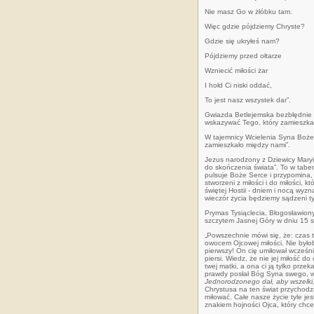
Nie masz Go w żłóbku tam.
Więc gdzie pójdziemy Chryste?
Gdzie się ukryłeś nam?
Pójdziemy przed ołtarze
Wzniecić miłości żar
I hołd Ci niski oddać,
To jest nasz wszystek dar”.
Gwiazda Betlejemska bezbłędnie ws
wskazywać Tego, który zamieszkał
W tajemnicy Wcielenia Syna Bożego
zamieszkało między nami”.
Jezus narodzony z Dziewicy Maryi 
do skończenia świata”. To w tabe
pulsuje Boże Serce i przypomina, że
stworzeni z miłości i do miłości, 
świętej Hostii - dniem i nocą wyz
wieczór życia będziemy sądzeni ty
Prymas Tysiąclecia, Błogosławio
szczytem Jasnej Góry w dniu 15 s
„Powszechnie mówi się, że: czas t
owocem Ojcowej miłości. Nie było
pierwszy! On cię umiłował wcześni
piersi. Wiedz, że nie jej miłość d
twej matki, a ona ci ją tylko prz
prawdy posłał Bóg Syna swego, wo
Jednorodzonego dał, aby wszelki, 
Chrystusa na ten świat przychodzą
miłować. Całe nasze życie tyle jest
znakiem hojności Ojca, który chc