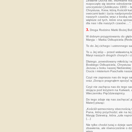
Zesłanie Ducha św.; triumfalne ro
rozpoczęło się istotne odrodzenie 
uroczystości [Jubileuszu 1900 – 
Chrystusa, Krew, którą Kościół kat
owocami łaski i życia nadprzyrodz
naszych czasów, wraz z boską obie
większe od tych, które ona sprow
dla nas i dla naszych czasów….”.
3.
Droga Rodzino Matki Bożej Bol
W dobrym przygotowaniu do głębo
Maryja – Matka Odkupiciela (Rede
To do Jej cichego i ustronnego s
To u Jej stóp – przed wsławioną 
Maryi naszych drogich chorych i c
Dlatego, powodowany miłością i w
Boskiego Odkupiciela, Chrystusa
Jezusa u boku naszej Niebieskiej
Crucis i misterium Paschalis nasz
Czyż nie zaprasza nas do tego sa
oraz „Gorąco pragnąłem spożyć t
Czyż nie zachęca nas do tego sa
stojąca pod krzyżem na Kalwarii,
Wieczerniku Pięćdziesiątnicy.
Do tego zdaje się nas zachęcać p
Mater) pisząc:
„Kościół wzmocniony obecnością 
Pana, który przychodzi; ale na t
Maryję Dziewicę, która
„szła napr
(…)
Nie tylko chodzi tutaj o dzieje sa
zbawienia, ale równocześnie o d
wiary.