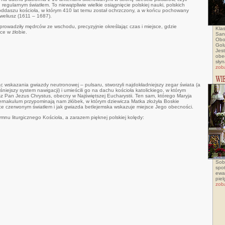
egularnym światłem. To niewątpliwie wielkie osiągnięcie polskiej nauki, polskich
oddaszu kościoła, w którym 410 lat temu został ochrzczony, a w końcu pochowany
weliusz (1611 – 1687).
prowadziły mędrców ze wschodu, precyzyjnie określając czas i miejsce, gdzie
Klas
ce w żłobie.
San
Obo
Golu
Jes
obe
słyn
zob
c wskazania gwiazdy neutronowej – pulsaru, stworzyli najdokładniejszy zegar świata (a
iejszy system nawigacji) i umieścili go na dachu kościoła katolickiego, w którym
sz Pan Jezus Chrystus, obecny w Najświętszej Eucharystii. Ten sam, którego Maryja
abernakulum przypominają nam żłóbek, w którym dziewicza Matka złożyła Boskie
e czerwonym światłem i jak gwiazda betlejemska wskazuje miejsce Jego obecności.
nu liturgicznego Kościoła, a zarazem pięknej polskiej kolędy:
Sob
spo
ewa
pie
zob