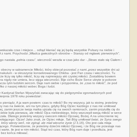
kazała czas i miejsce… odtąd kłaniać się jej będą wszystkie Pulsary na niebie i
 z nami. Przychodzi „Władca gwiezdnych obrotów – Starszy od mgławic pierwotnych”.
 nastała „pełnia czasu”, wieczność weszła w czas jako dar - „Słowo stało się Ciałem i
obecny w sakramencie Miłości, który obiecał pozostać z nami „przez wszystkie dni aż
rnakulum - w okruszynie konsekrowanego Chleba - jest Pan czasu i wieczności. Tu
 liczy się tylko miłość, liczy się najmniejszy akt czystej miłości. Zostaliśmy bowiem
która nigdy nie umiera, lecz sięga wieczności. Bije cicho Boże Serce ukryte w pokorze
nacza rytm ludzkim sercom. Daje nam siebie i przypomina, że „czas to miłość”
, że pod
lko z naszej miłości wobec Boga i ludzi.
ny Kardynał Stefan Wyszyński zwracając się do pielgrzymów zgromadzonych pod
ierpnia 1978 roku powiedział :
o pieniądz. A ja wam powiem: czas to miłość! Bo my wszyscy, jak tu stoimy, jesteśmy
by nas na świecie, ani na tym placu, gdyby Bóg Ojciec każdego z nas nie umiłował
ej, zanim jeszcze twoja matka ujrzała cię na swoich ramionach, zanim przytuliła cię do
o ciebie była pierwsza, ale miłość Ojca niebieskiego, który wszczepił swoją miłość w serce
ekazała. Dlatego jesteśmy wszyscy owocem miłości Ojcowej, Bożej. A na umocnienie tej
łającego: Ojcze! Jako znak, że Ojciec miłuje.
Tak Bóg umiłował świat, że Syna swego
który wierzy weń, nie zginął, ale miał wieczne życie
(J 3,16). Oto jest cała misja
cego. Potwierdzenie, że jesteśmy dziećmi miłości Ojcowej, i że Bóg nie przestaje nas
 warte, ile jest w nim miłości. Stąd też czas, który Bóg nam daje i przedłuża, jest
e bez końca miłować.