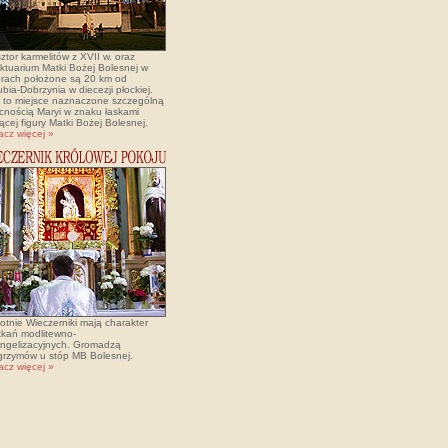
ztor karmelitów z XVII w. oraz
ktuarium Matki Bożej Bolesnej w
rach położone są 20 km od
bia-Dobrzynia w diecezji płockiej.
t to miejsce naznaczone szczególną
cnością Maryi w znaku łaskami
ącej figury Matki Bożej Bolesnej.
acz więcej »
otnie Wieczerniki mają charakter
tkań modlitewno-
ngelizacyjnych. Gromadzą
lgrzymów u stóp MB Bolesnej.
acz więcej »