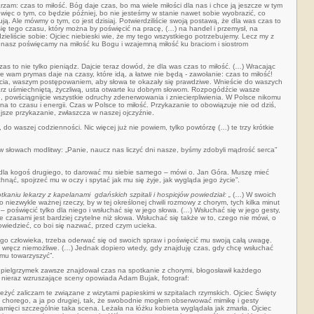
am: czas to miłość. Bóg daje czas, bo ma wiele miłości dla nas i chce ją jeszcze w tym
ięc o tym, co będzie później, bo nie jesteśmy w stanie nawet sobie wyobrazić, co
ją. Ale mówmy o tym, co jest dzisiaj. Potwierdziliście swoją postawą, że dla was czas to
e się tego czasu, który można by poświęcić na pracę, (…) na handel i przemysł, na
dzieliście sobie: Ojciec niebieski wie, że my tego wszystkiego potrzebujemy. Lecz my z
s nasz poświęcamy na miłość ku Bogu i wzajemną miłość ku braciom i siostrom
zas to nie tylko pieniądz. Dajcie teraz dowód, że dla was czas to miłość. (…) Wracając
re wam prymas daje na czasy, które idą, a łatwe nie będą - zawołanie: czas to miłość!
cia, waszym postępowaniem, aby słowa te okazały się prawdziwe. Wnieście do waszych
twarz uśmiechniętą, życzliwą, usta otwarte ku dobrym słowom. Rozpogódźcie wasze
e, powściągnijcie wszystkie odruchy zdenerwowania i zniecierpliwienia. W Polsce nikomu
na to czasu i energii. Czas w Polsce to miłość. Przykazanie to obowiązuje nie od dziś,
ejsze przykazanie, zwłaszcza w naszej ojczyźnie.
, do waszej codzienności. Nic więcej już nie powiem, tylko powtórzę (…) te trzy krótkie
 słowach modlitwy: „Panie, naucz nas liczyć dni nasze, byśmy zdobyli mądrość serca”
dla kogoś drugiego, to darować mu siebie samego – mówi o. Jan Góra. Muszę mieć
hnąć, spojrzeć mu w oczy i spytać jak mu się żyje, jak wygląda jego życie”.
tkaniu lekarzy z kapelanami gdańskich szpitali i hospicjów powiedział: „
(…) W swoich
 niezwykle ważnej rzeczy, by w tej określonej chwili rozmowy z chorym, tych kilka minut
 – poświęcić tylko dla niego i wsłuchać się w jego słowa. (…) Wsłuchać się w jego gesty,
óre czasami jest bardziej czytelne niż słowa. Wsłuchać się także w to, czego nie mówi, o
wiedzieć, co boi się nazwać, przed czym ucieka.
go człowieka, trzeba oderwać się od swoich spraw i poświęcić mu swoją całą uwagę.
mi wręcz niemożliwe. (…) Jednak dopiero wtedy, gdy znajduję czas, gdy chcę wsłuchać
mu towarzyszyć”.
 pielgrzymek zawsze znajdował czas na spotkanie z chorymi, błogosławił każdego
 nieraz wzruszające sceny opowiada Adam Bujak, fotograf:
eżyć zaliczam te związane z wizytami papieskimi w szpitalach rzymskich. Ojciec Święty
 chorego, a ja po drugiej, tak, że swobodnie mogłem obserwować mimikę i gesty
pamięci szczególnie taka scena. Leżała na łóżku kobieta wyglądała jak zmarła. Ojciec