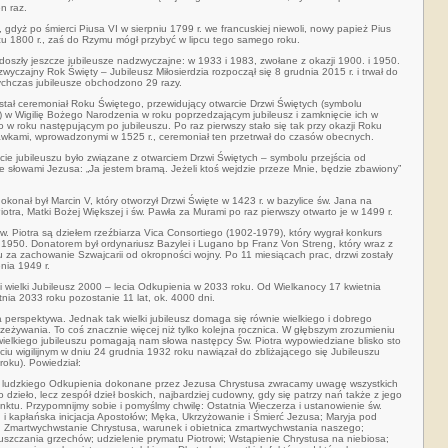
n raz.
, gdyż po śmierci Piusa VI w sierpniu 1799 r. we francuskiej niewoli, nowy papież Pius
cu 1800 r., zaś do Rzymu mógł przybyć w lipcu tego samego roku.
doszły jeszcze jubileusze nadzwyczajne: w 1933 i 1983, zwołane z okazji 1900. i 1950.
wyczajny Rok Święty – Jubileusz Miłosierdzia rozpoczął się 8 grudnia 2015 r. i trwał do
ychczas jubileusze obchodzono 29 razy.
stał ceremoniał Roku Świętego, przewidujący otwarcie Drzwi Świętych (symbolu
j) w Wigilię Bożego Narodzenia w roku poprzedzającym jubileusz i zamknięcie ich w
w roku następującym po jubileuszu. Po raz pierwszy stało się tak przy okazji Roku
wkami, wprowadzonymi w 1525 r., ceremoniał ten przetrwał do czasów obecnych.
ie jubileuszu było związane z otwarciem Drzwi Świętych – symbolu przejścia od
e słowami Jezusa: „Ja jestem bramą. Jeżeli ktoś wejdzie przeze Mnie, będzie zbawiony”
konał był Marcin V, który otworzył Drzwi Święte w 1423 r. w bazylice św. Jana na
Piotra, Matki Bożej Większej i św. Pawła za Murami po raz pierwszy otwarto je w 1499 r.
. Piotra są dziełem rzeźbiarza Vica Consortiego (1902-1979), który wygrał konkurs
950. Donatorem był ordynariusz Bazylei i Lugano bp Franz Von Streng, który wraz z
 za zachowanie Szwajcarii od okropności wojny. Po 11 miesiącach prac, drzwi zostały
nia 1949 r.
mi wielki Jubileusz 2000 – lecia Odkupienia w 2033 roku. Od Wielkanocy 17 kwietnia
nia 2033 roku pozostanie 11 lat, ok. 4000 dni.
a perspektywa. Jednak tak wielki jubileusz domaga się równie wielkiego i dobrego
zeżywania. To coś znacznie więcej niż tylko kolejna rocznica. W głębszym zrozumieniu
ielkiego jubileuszu pomagają nam słowa następcy Św. Piotra wypowiedziane blisko sto
ęciu wigilijnym w dniu 24 grudnia 1932 roku nawiązał do zbliżającego się Jubileuszu
roku). Powiedział:
ło ludzkiego Odkupienia dokonane przez Jezusa Chrystusa zwracamy uwagę wszystkich
 dzieło, lecz zespół dzieł boskich, najbardziej cudowny, gdy się patrzy nań także z jego
ktu. Przypomnijmy sobie i pomyślmy chwilę: Ostatnia Wieczerza i ustanowienie św.
 i kapłańska inicjacja Apostołów; Męka, Ukrzyżowanie i Śmierć Jezusa; Maryja pod
; Zmartwychwstanie Chrystusa, warunek i obietnica zmartwychwstania naszego;
zczania grzechów; udzielenie prymatu Piotrowi; Wstąpienie Chrystusa na niebiosa;