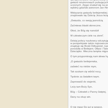
gwiazd neutronowych pulsujących r
uczonych. Zegar znalazł się na p
wybitny gdański astronom Jan He
Wskazania gwiazdy betlejemskiej 
znajdowało się Dziecię Jezus leżą
„Gwiazda, co swoją jasnością
Zaćmiewa blaski słoneczne,
Głosi, że Bóg się narodził
W człowieczym ciele na ziemi”.
Dzisiaj polscy naukowcy odczytują
w perspektywie także najnowocześn
znajduje się Boski Odkupiciel, na
porodziła w Betlejem. Ołtarz i T
Dzieciątko. Wieczna lampka migoc
O tym przypominają nam słowa hym
„O gwiazdo betlejemska,
zaświeć na niebie mym,
Tak szukam cię wśród nocy,
Tęsknie za światłem twym.
Zaprowadź do stajenki,
Leży tam Boży Syn,
Bóg – Człowiek z Panny świętej,
Dany na okup win.
O nie masz Go już w szopce,