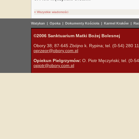
« Wszystkie wiadomości
Watykan
|
Opoka
|
Dokumenty Kościoła
|
Karmel Kraków
|
Rad
©2006 Sanktuarium Matki Bożej Bolesnej
Obory 38; 87-645 Zbójno k. Rypina; tel. (0-54) 280 11 
oprzeor@obory.com.pl
Opiekun Pielgrzymów:
O. Piotr Męczyński; tel. (0-5
opiotr@obory.com.pl