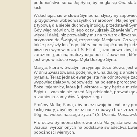
podobieństwo serca Jej Syna, by mo­gła się Ona stać
łask.
Wsłuchując się w słowa Symeona, słyszymy zapowied
„przygotował wobec wszy­stkich narodów”. Na jedny
z typową dla siebie duchową intuicją, przedstawił S
Gdy więc mówi on, iż jego oczy „ujrzały Zbawienie”,
więcej i dalej, niż pozwalałby mu na to wzrok fizyczny
przynoszą do Świątyni, rozpoznaje Mesjasza. Co wię
także przyszły los Tego, który ma odkupić upadłą lud
pisze w swym wierszu T.S. Elliot – „czas powrozów, b
zarazem „godziną matczynego bólu”. Zbawienie, któ
jest więc w istocie wizją Męki Bożego Syna.
Maryja, która w Świątyni przyjmuje Boże Słowo, jest 
W dniu Zwiastowania podejmuje Ona dialog z aniołem
pytania. Teraz jednak ewangelista nie odnotowuje żad
wypowiedziałaby w odpowiedzi na bolesne proroctwo.
Bożej tajemnicy, która już wkrótce – gdy będzie mus
Egiptu – zacznie się przed Nią odsłaniać, prowadząc
rozumienia zamysłów Najwyższego.
Prośmy Matkę Pana, aby przez swoją boleść przy pr
łaskę wiary, abyśmy przez nasze obawy i brak zrozumi
Bóg ma wobec naszego życia.” (
S. Urszula Dzielaw
Proroctwo Symeona skierowane do Maryi, stanowi pie
Jezusa, wyróżnionych na podstawie świadectwa Ewan
pobożności wiernych.