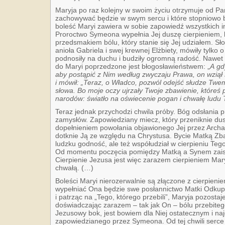
Maryja po raz kolejny w swoim życiu otrzymuje od Pa
zachowywać będzie w swym sercu i które stopniowo b
boleść Maryi zawiera w sobie zapowiedź wszystkich in
Proroctwo Symeona wypełnia Jej duszę cierpieniem,
przedsmakiem bólu, który stanie się Jej udziałem. Sło
anioła Gabriela i swej krewnej Elżbiety, mówiły tylko 
podnosiły na duchu i budziły ogromną radość. Nawe
do Maryi poprzedzone jest błogosławieństwem: „
A gd
aby postąpić z Nim według zwyczaju Prawa, on wziął 
i mówił: „Teraz, o Władco, pozwól odejść słudze Tw
słowa. Bo
moje oczy ujrzały Twoje
zbawienie, któreś
narodów
: światło na oświecenie pogan i chwałę ludu 
Teraz jednak przychodzi chwila próby. Bóg odsłania 
zamysłów. Zapowiedziany miecz, który przeniknie dusz
dopełnieniem powołania objawionego Jej przez Archa
dotknie Ją ze względu na Chrystusa. Bycie Matką Zba
ludzku godność, ale też współudział w cierpieniu Teg
Od momentu poczęcia pomiędzy Matką a Synem zaistn
Cierpienie Jezusa jest więc zarazem cierpieniem Mary
chwałą. (…)
Boleści Maryi nieroze­r­walnie są złączone z cier­pien
wypełniać Ona będzie swe posłannictwo Matki Odkupic
i patrząc na „Tego, którego przebili”, Maryja pozostaj
doświadczając zarazem – tak jak On – bólu przebiteg
Jezusowy bok, jest bowiem dla Niej ostatecznym i 
zapowiedzianego przez Symeona. Od tej chwili serce