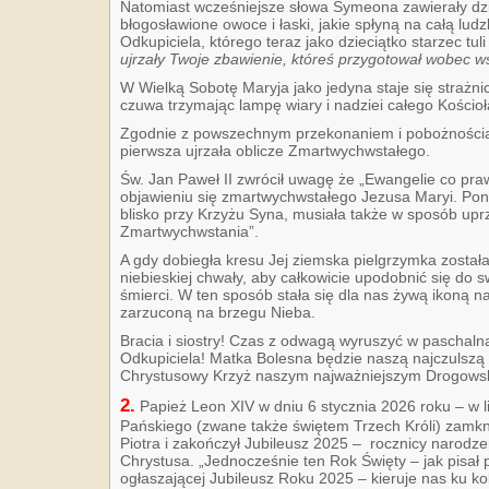
Natomiast wcześniejsze słowa Symeona zawierały dzi
błogosławione owoce i łaski, jakie spłyną na całą lu
Odkupiciela, którego teraz jako dzieciątko starzec tu
ujrzały Twoje zbawienie, któreś przygotował wobec w
W Wielką Sobotę Maryja jako jedyna staje się straż
czuwa trzymając lampę wiary i nadziei całego Kościoł
Zgodnie z powszechnym przekonaniem i pobożnością
pierwsza ujrzała oblicze Zmartwychwstałego.
Św. Jan Paweł II zwrócił uwagę że „Ewangelie co pr
objawieniu się zmartwychwstałego Jezusa Maryi. Pon
blisko przy Krzyżu Syna, musiała także w sposób up
Zmartwychwstania”.
A gdy dobiegła kresu Jej ziemska pielgrzymka została
niebieskiej chwały, aby całkowicie upodobnić się do 
śmierci. W ten sposób stała się dla nas żywą ikoną na
zarzuconą na brzegu Nieba.
Bracia i siostry! Czas z odwagą wyruszyć w paschal
Odkupiciela! Matka Bolesna będzie naszą najczulszą
Chrystusowy Krzyż naszym najważniejszym Drogows
2.
Papież Leon XIV w dniu 6 stycznia 2026 roku – w l
Pańskiego (zwane także świętem Trzech Króli) zamkną
Piotra i zakończył Jubileusz 2025 – rocznicy narod
Chrystusa. „Jednocześnie ten Rok Święty – jak pisał p
ogłaszającej Jubileusz Roku 2025 – kieruje nas ku ko