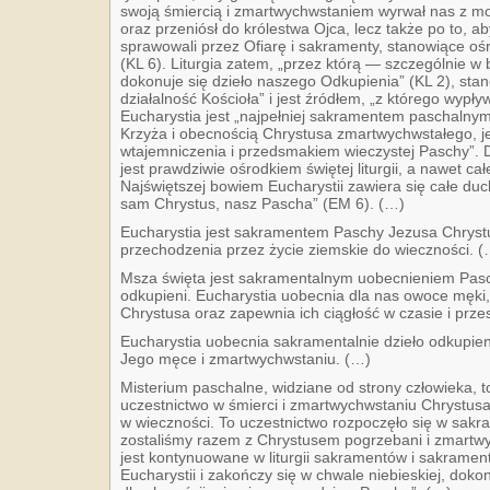
swoją śmiercią i zmartwychwstaniem wyrwał nas z moc
oraz przeniósł do królestwa Ojca, lecz także po to, a
sprawowali przez Ofiarę i sakramenty, stanowiące ośr
(KL 6). Liturgia zatem, „przez którą — szczególnie w
dokonuje się dzieło naszego Odkupienia” (KL 2), stan
działalność Kościoła” i jest źródłem, „z którego wypł
Eucharystia jest „najpełniej sakramentem paschalnym
Krzyża i obecnością Chrystusa zmartwychwstałego, j
wtajemniczenia i przedsmakiem wieczystej Paschy”. 
jest prawdziwie ośrodkiem świętej liturgii, a nawet ca
Najświętszej bowiem Eucharystii zawiera się całe du
sam Chrystus, nasz Pascha” (EM 6). (…)
Eucharystia jest sakramentem Paschy Jezusa Chrystus
przechodzenia przez życie ziemskie do wieczności. (
Msza święta jest sakramentalnym uobecnieniem Pasc
odkupieni. Eucharystia uobecnia dla nas owoce męki,
Chrystusa oraz zapewnia ich ciągłość w czasie i przes
Eucharystia uobecnia sakramentalnie dzieło odkupie
Jego męce i zmartwychwstaniu. (…)
Misterium paschalne, widziane od strony człowieka, 
uczestnictwo w śmierci i zmartwychwstaniu Chrystusa
w wieczności. To uczestnictwo rozpoczęło się w sakr
zostaliśmy razem z Chrystusem pogrzebani i zmartwych
jest kontynuowane w liturgii sakramentów i sakramen
Eucharystii i zakończy się w chwale niebieskiej, dokon