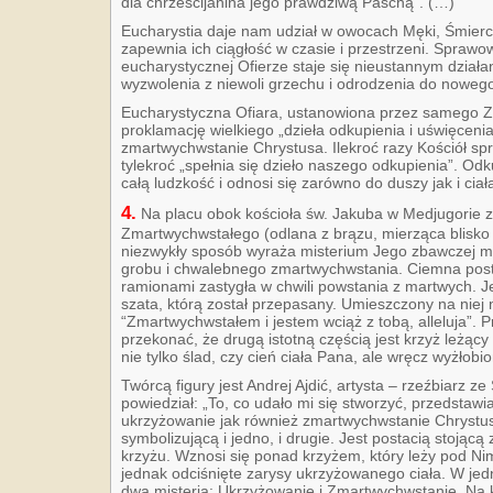
dla chrześcijanina jego prawdziwą Paschą”. (…)
Eucharystia daje nam udział w owocach Męki, Śmierc
zapewnia ich ciągłość w czasie i przestrzeni. Spraw
eucharystycznej Ofierze staje się nieustannym działa
wyzwolenia z niewoli grzechu i odrodzenia do nowego
Eucharystyczna Ofiara, ustanowiona przez samego Zb
proklamację wielkiego „dzieła odkupienia i uświęceni
zmartwychwstanie Chrystusa. Ilekroć razy Kościół sp
tylekroć „spełnia się dzieło naszego odkupienia”. O
całą ludzkość i odnosi się zarówno do duszy jak i ciała
4.
Na placu obok kościoła św. Jakuba w Medjugorie zn
Zmartwychwstałego (odlana z brązu, mierząca blisko
niezwykły sposób wyraża misterium Jego zbawczej męk
grobu i chwalebnego zmartwychwstania. Ciemna post
ramionami zastygła w chwili powstania z martwych. 
szata, którą został przepasany. Umieszczony na niej 
“Zmartwychwstałem i jestem wciąż z tobą, alleluja”. 
przekonać, że drugą istotną częścią jest krzyż leżący
nie tylko ślad, czy cień ciała Pana, ale wręcz wyżłobi
Twórcą figury jest Andrej Ajdić, artysta – rzeźbiarz ze
powiedział: „To, co udało mi się stworzyć, przedstaw
ukrzyżowanie jak również zmartwychwstanie Chrystus
symbolizującą i jedno, i drugie. Jest postacią stojącą
krzyżu. Wznosi się ponad krzyżem, który leży pod Ni
jednak odciśnięte zarysy ukrzyżowanego ciała. W jed
dwa misteria: Ukrzyżowanie i Zmartwychwstanie. Na kr