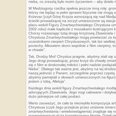
nieba, co zresztą było moim życzeniem – aby dzieło n
W Medziugorju rzeźba spełnia jeszcze inną rolę: gro
którzy nie będąc w pełni sprawni fizycznie nie mog
Kriżevac [czyli Górę Krzyża wznoszącą się nad Medju
ścieżki prowadzącej na szczyt umieszczone są stacje 
placu wokół Figury Zmartwychwstałego Chrystusa um
2002 roku) małe kapliczki z mozaikami ilustrującymi k
Chorzy rozważając tutaj drogę krzyżową Zbawiciela i 
Chrystusa Zmartwychwstałego mogą powtarzać za św
uczestnikami cierpień Chrystusowych, tak też wielki
pociechy. Albowiem skoro wspólnie z Nim cierpimy, to
w chwale”.
Tak, Drodzy Moi! Chrystus pragnie, abyśmy stali się 
Jego drogi prowadzącej „przez krzyż do chwały zmar
się z Nim w doskonałej miłości i pełni nadziei podąża
Nieba”. Dlatego tak ważne jest, abyśmy na tej drodze
naszą jedność z Panem, szczególnie poprzez częstą 
abyśmy pamiętali o słowach umieszczonych na figur
jestem z tobą. Alleluja”.
Każdego dnia wokół figury Zmartwychwstałego modlą 
adorujących Zbawiciela. Jego nogi całowane i dotykane
dużo jaśniejsze od całej postaci.
Warto zauważyć, że cała ta niezwykła kompozycja ar
Chrystusa (czyli Jego przejście przez uniżenie śmie
zmartwychwstania i wniebowstąpienia) znajduje się n
przypominającej dużą konsekrowaną Hostię. Dzięki 