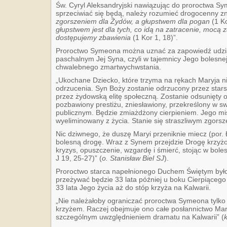
Św. Cyryl Aleksandryjski nawiązując do proroctwa S
sprzeciwiać się będą, należy rozumieć drogocenny zna
zgorszeniem dla Żydów,
a
głupstwem dla pogan
(1 K
głupstwem jest dla tych,
co idą na zatracenie, mocą z
dostępujemy zbawienia
(1 Kor 1, 18)”.
Proroctwo Symeona można uznać za zapowiedź udzia
paschalnym Jej Syna, czyli w tajemnicy Jego bolesnej
chwalebnego zmartwychwstania.
„Ukochane Dziecko, które trzyma na rękach Maryja ni
odrzucenia. Syn Boży zostanie odrzucony przez star
przez żydowską elitę społeczną. Zostanie odsunięty o
pozbawiony prestiżu, zniesławiony, przekreślony w sw
publicznym. Będzie zmiażdżony cierpieniem. Jego mi
wyeliminowany z życia. Stanie się straszliwym zgor
Nic dziwnego, że duszę Maryi przeniknie miecz (por.
bolesną drogę. Wraz z Synem przejdzie Drogę krzyż
kryzys, opuszczenie, wzgardę i śmierć, stojąc w bole
J 19, 25-27)” (
o. Stanisław Biel SJ
).
Proroctwo starca napełnionego Duchem Świętym było
przeżywać będzie 33 lata później u boku Cierpiącego 
33 lata Jego życia aż do stóp krzyża na Kalwarii.
„Nie należałoby ograniczać proroctwa Symeona tylko 
krzyżem. Raczej obejmuje ono całe posłannictwo Mary
szczególnym uwzględnieniem dramatu na Kalwarii” (