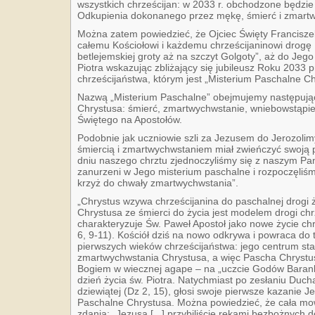
wszystkich chrześcijan: w 2033 r. obchodzone będzie
Odkupienia dokonanego przez mękę, śmierć i zmart
Można zatem powiedzieć, że Ojciec Święty Francis
całemu Kościołowi i każdemu chrześcijaninowi drogę
betlejemskiej groty aż na szczyt Golgoty”, aż do Je
Piotra wskazując zbliżający się jubileusz Roku 203
chrześcijaństwa, którym jest „Misterium Paschalne Ch
Nazwą „Misterium Paschalne” obejmujemy następując
Chrystusa: śmierć, zmartwychwstanie, wniebowstąpie
Świętego na Apostołów.
Podobnie jak uczniowie szli za Jezusem do Jerozolim
śmiercią i zmartwychwstaniem miał zwieńczyć swoją pu
dniu naszego chrztu zjednoczyliśmy się z naszym Pa
zanurzeni w Jego misterium paschalne i rozpoczęliś
krzyż do chwały zmartwychwstania”.
„Chrystus wzywa chrześcijanina do paschalnej drogi 
Chrystusa ze śmierci do życia jest modelem drogi chr
charakteryzuje Św. Paweł Apostoł jako nowe życie chrz
6, 9-11). Kościół dziś na nowo odkrywa i powraca do 
pierwszych wieków chrześcijaństwa: jego centrum stan
zmartwychwstania Chrystusa, a więc Pascha Chrystusa
Bogiem w wiecznej agape – na „uczcie Godów Barank
dzień życia św. Piotra. Natychmiast po zesłaniu Duch
dziewiątej (Dz 2, 15), głosi swoje pierwsze kazanie J
Paschalne Chrystusa. Można powiedzieć, że cała mow
zdania: „Jezusa [...] przybiliście rękami bezbożnych d