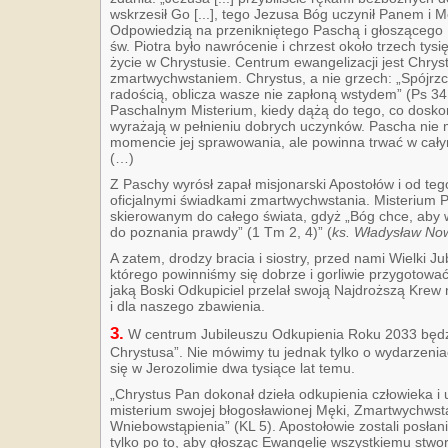
wskrzesił Go [...], tego Jezusa Bóg uczynił Panem i 
Odpowiedzią na przenikniętego Paschą i głosząceg
św. Piotra było nawrócenie i chrzest około trzech tys
życie w Chrystusie. Centrum ewangelizacji jest Chrys
zmartwychwstaniem. Chrystus, a nie grzech: „Spójrzc
radością, oblicza wasze nie zapłoną wstydem” (Ps 34,
Paschalnym Misterium, kiedy dążą do tego, co doskon
wyrażają w pełnieniu dobrych uczynków. Pascha nie 
momencie jej sprawowania, ale powinna trwać w cał
(…)
Z Paschy wyrósł zapał misjonarski Apostołów i od te
oficjalnymi świadkami zmartwychwstania. Misterium 
skierowanym do całego świata, gdyż „Bóg chce, aby ws
do poznania prawdy” (1 Tm 2, 4)” (
ks. Władysław No
A zatem, drodzy bracia i siostry, przed nami Wielki J
którego powinniśmy się dobrze i gorliwie przygotować
jaką Boski Odkupiciel przelał swoją Najdroższą Krew
i dla naszego zbawienia.
3.
W centrum Jubileuszu Odkupienia Roku 2033 będz
Chrystusa”. Nie mówimy tu jednak tylko o wydarzenia
się w Jerozolimie dwa tysiące lat temu.
„Chrystus Pan dokonał dzieła odkupienia człowieka i
misterium swojej błogosławionej Męki, Zmartwychwst
Wniebowstąpienia” (KL 5). Apostołowie zostali posłan
tylko po to, aby głosząc Ewangelię wszystkiemu stwor