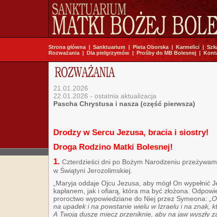
Strona główna
|
Sanktuarium
|
Pieta Oborska
|
Karmelici
|
Szk
Rozważania
|
Dla pielgrzymów
|
Prośby do MB Bolesnej
|
Kont
21.01.2026
22.01.2026 - ostatnia aktualizacja
Pascha Chrystusa i nasza (część pierwsza)
Drodzy w Sercu Jezusa, bracia i siostry!
Droga Rodzino Matki Bolesnej!
1.
Czterdzieści dni po Bożym Narodzeniu przeżywam
w Świątyni Jerozolimskiej.
„Maryja oddaje Ojcu Jezusa, aby mógł On wypełnić J
kapłanem, jak i ofiarą, która ma być złożona. Odpowi
proroctwo wypowiedziane do Niej przez Symeona:
„O
na upadek i na powstanie wielu w Izraelu i na znak, 
A Twoją duszę miecz przeniknie, aby na jaw wyszły za