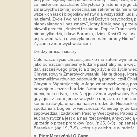
że misterium paschalne Chrystusa (misterium jego zb
zmartwychwstania) uobecnia się sakramentalnie w każ
wszelkich łask i błogosławieństw dla wszystkich ludz
na ziemi. Życie i wolność dzieci Bożych przychodzą 
niepokalanego i bez zmazy", który Krwią swoją przela
niewoli grzechu, śmierci i szatana. Papież Francisz
nieba tylko dzięki krwi Baranka, dzięki Krwi Chrystus
usprawiedliwiła i otworzyła przed nami bramy Nieba”
Życiem i Zmartwychwstaniem.
Drodzy bracia i siostry!
Całe nasze życie chrześcijańskie ma zatem wymiar pa
jako ochrzczeni jesteśmy ludźmi paschalnymi, a więc t
dar, szczęśliwego przejścia z tego życia do życia wi
Chrystusowym Zmartwychwstaniu. Na tę drogę, która
otrzymaliśmy również odpowiednią pomoc, czyli Chleb
Chrystus. Wpatrując się w Jego zmartwychwstałą post
nawzajem jeszcze bardziej świadomego i ufnego przy
pamiętania o tym, że w Niej jest Zmartwychwstały Pa
gdyż jest z nami „przez wszystkie dni, aż do skończen
komunia święta umacnia nas w drodze do Niebieskiej
spotkania z Bogiem w wieczności. Pamiętajmy, że ka
zapowiedzią i zadatkiem Paschy Wieczystej. Papież B
eucharystyczna jest dla nas rzeczywistą antycypacją 
uprzednio przez proroków (por.
Iz
25, 6-9) i opisane
Baranka » (
Ap
19, 7-9), którą się celebruje w radośc
o. Piotr Męczyński O.Carm
.