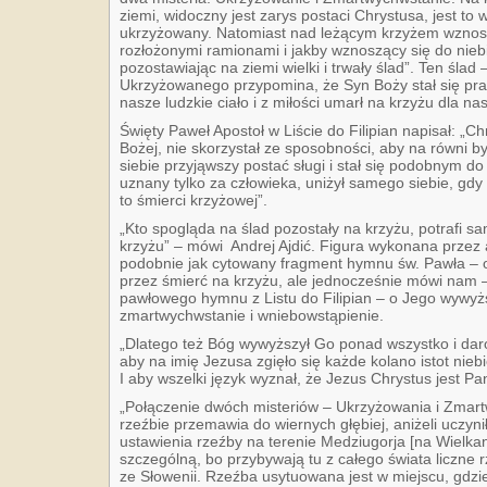
ziemi, widoczny jest zarys postaci Chrystusa, jest t
ukrzyżowany. Natomiast nad leżącym krzyżem wznosi
rozłożonymi ramionami i jakby wznoszący się do nieb
pozostawiając na ziemi wielki i trwały ślad”. Ten ślad
Ukrzyżowanego przypomina, że Syn Boży stał się pra
nasze ludzkie ciało i z miłości umarł na krzyżu dla n
Święty Paweł Apostoł w Liście do Filipian napisał: „Ch
Bożej, nie skorzystał ze sposobności, aby na równi 
siebie przyjąwszy postać sługi i stał się podobnym do
uznany tylko za człowieka, uniżył samego siebie, gdy 
to śmierci krzyżowej”.
„Kto spogląda na ślad pozostały na krzyżu, potrafi s
krzyżu” – mówi Andrej Ajdić. Figura wykonana przez
podobnie jak cytowany fragment hymnu św. Pawła – o
przez śmierć na krzyżu, ale jednocześnie mówi nam 
pawłowego hymnu z Listu do Filipian – o Jego wywy
zmartwychwstanie i wniebowstąpienie.
„Dlatego też Bóg wywyższył Go ponad wszystko i dar
aby na imię Jezusa zgięło się każde kolano istot nieb
I aby wszelki język wyznał, że Jezus Chrystus jest 
„Połączenie dwóch misteriów – Ukrzyżowania i Zmart
rzeźbie przemawia do wiernych głębiej, aniżeli uczyni
ustawienia rzeźby na terenie Medziugorja [na Wielka
szczególną, bo przybywają tu z całego świata liczne 
ze Słowenii. Rzeźba usytuowana jest w miejscu, gdzie t