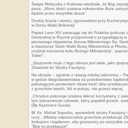
Święta Mistyczka z Krakowa wiedziała, że Bóg zwyc
pisze:
„Mimo złości szatana miłosierdzie Boże zatryu
będzie przez wszystkie dusze”
.
Drodzy bracia i siostry, zgromadzeni przy Eucharyst
w Domu Matki Bolesnej!
Papież Leon XIV zwracając się do Polaków podczas os
Generalnej w Rzymie przypomniał o przypadającej w d
pierwszego objawienia Jezusa Miłosiernego Św. Siost
w klasztorze Sióstr Matki Bożej Miłosierdzia w Płock
rozdział szerzenia kultu Bożego Miłosierdzia”, poprze
Tobie!”.
„Spojrzenie moje z tego obrazu jest takie, jako spojrz
Zbawiciel do Siostry Faustyny.
Na obrazie – zgodnie z relacją młodej zakonnicy – P
w geście błogosławieństwa na podobieństwo kapłański
pokutującym penitentem niesie treść słów przebaczen
z grzechów twoich. Idź w pokoju, nie grzesz więcej.
„Chrystus pokonuje szatana ilekroć korzystamy z sak
tym sakramencie człowiek, który popełnił grzech, zos
(
Bp Kazimierz Gurda
).
Bł. Ks. Michał Sopoćko, spowiednik siostry Faustyny i
uczy:
„Władzę odpuszczania grzechów przekazuje Zba
biskupom i kapłanom, aby grzesznicy po wszystkie cz
"Bóg mi przebaczył".