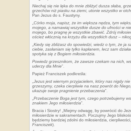
Niechaj się nie lęka do mnie zbliżyć dusza słaba, grz
grzechów niż piasku na ziemi, utonie wszystko w otch
Pan Jezus do s. Faustyny.
„
Córko moja, napisz, że im większa nędza, tym więks
mojego, a namawiaj wszystkie dusze do ufności w nie
mojego, bo pragnę je wszystkie zbawić. Zdrój miłosie
oścież włócznią na krzyżu dla wszystkich dusz – niko
„
Kiedy się zbliżasz do spowiedzi, wiedz o tym, że ja
ciebie, zasłaniam się tylko kapłanem, lecz sam dzia
spotyka się z Bogiem miłosierdzia.
Powiedz grzesznikom, że zawsze czekam na nich, wsłu
uderzy dla Mnie
”.
Papież Franciszek podkreśla:
„
Jezus jest wiernym przyjacielem, który nas nigdy ni
grzeszymy, czeka cierpliwie na nasz powrót do Niego
ukazuje swoje pragnienie przebaczenia
”.
„
Przebaczenie Boga jest tym, czego potrzebujemy wsz
znakiem Jego miłosierdzia
”.
Bracia i Siostry! „Miejmy odwagę, by powrócić do Jez
miłosierdzie w sakramentach. Poczujmy Jego bliskość
będziemy bardziej zdolni do miłosierdzia, cierpliwości,
Franciszek
).