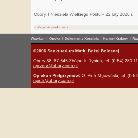
Obory, I Niedziela Wielkiego Postu – 22 luty 2026 r.
« Wszystkie wiadomości
Watykan
|
Opoka
|
Dokumenty Kościoła
|
Karmel Kraków
|
Rad
©2006 Sanktuarium Matki Bożej Bolesnej
Obory 38; 87-645 Zbójno k. Rypina; tel. (0-54) 280 11 
oprzeor@obory.com.pl
Opiekun Pielgrzymów:
O. Piotr Męczyński; tel. (0-5
opiotr@obory.com.pl