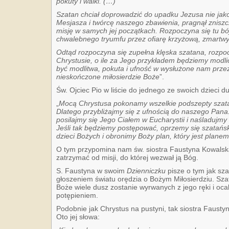
pokuty i walki. (…)
Szatan chciał doprowadzić do upadku Jezusa nie jako
Mesjasza i twórcę naszego zbawienia, pragnął zniszcz
misję w samych jej początkach. Rozpoczyna się tu bój
chwalebnego tryumfu przez ofiarę krzyżową, zmartwy
Odtąd rozpoczyna się zupełna klęska szatana, rozpo
Chrystusie, o ile za Jego przykładem będziemy modli
być modlitwa, pokuta i ufność w wysłużone nam prze
nieskończone miłosierdzie Boże
”.
Św. Ojciec Pio w liście do jednego ze swoich dzieci d
„
Mocą Chrystusa pokonamy wszelkie podszepty szatan
Dlatego przybliżajmy się z ufnością do naszego Pan
posilajmy się Jego Ciałem w Eucharystii i naśladuj
Jeśli tak będziemy postępować, oprzemy się szata
dzieci Bożych i obronimy Boży plan, który jest plan
O tym przypomina nam św. siostra Faustyna Kowalska
zatrzymać od misji, do której wezwał ją Bóg.
S. Faustyna w swoim
Dzienniczku
pisze o tym jak sz
głoszeniem światu orędzia o Bożym Miłosierdziu. Szat
Boże wiele dusz zostanie wyrwanych z jego ręki i oc
potępieniem.
Podobnie jak Chrystus na pustyni, tak siostra Fausty
Oto jej słowa: