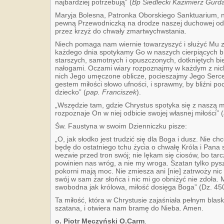
najbardziej potrzebują” (
Bp Siedlecki Kazimierz Gurd
Maryja Bolesna, Patronka Oborskiego Sanktuarium, n
pewną Przewodniczką na drodze naszej duchowej od
przez krzyż do chwały zmartwychwstania.
Niech pomaga nam wiernie towarzyszyć i służyć Mu z
każdego dnia spotykamy Go w naszych cierpiących bra
starszych, samotnych i opuszczonych, dotkniętych bi
nałogami. Oczami wiary rozpoznajmy w każdym z nic
nich Jego umęczone oblicze, pocieszajmy Jego Serce
gestem miłości słowo ufności, i sprawmy, by bliźni po
dziecko” (
pap. Franciszek
).
„Wszędzie tam, gdzie Chrystus spotyka się z naszą m
rozpoznaje On w niej odbicie swojej własnej miłości” (
Św. Faustyna w swoim Dzienniczku pisze:
„O, jak słodko jest trudzić się dla Boga i dusz. Nie c
będę do ostatniego tchu życia o chwałę Króla i Pana
wezwie przed tron swój; nie lękam się ciosów, bo tarc
powinien nas wróg, a nie my wroga. Szatan tylko pysz
pokorni mają moc. Nie zmiesza ani [nie] zatrwoży nic
swój w sam żar słońca i nic mi go obniżyć nie zdoła. Mi
swobodna jak królowa, miłość dosięga Boga” (Dz. 450
Ta miłość, która w Chrystusie zajaśniała pełnym blask
szatana, i otwiera nam bramę do Nieba. Amen.
o. Piotr Męczyński O.Carm
.