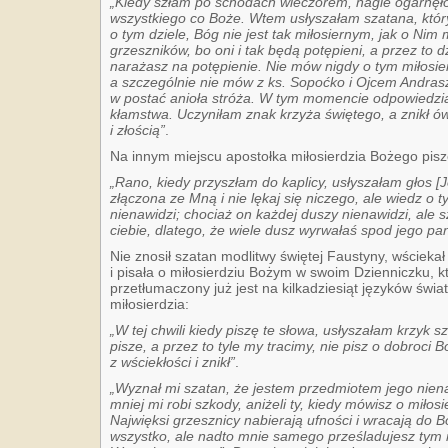
„Kiedy szłam po schodach wieczorem, nagle ogarnęło
wszystkiego co Boże. Wtem usłyszałam szatana, któr
o tym dziele, Bóg nie jest tak miłosiernym, jak o Nim
grzeszników, bo oni i tak będą potępieni, a przez to d
narażasz na potępienie. Nie mów nigdy o tym miłosi
a szczególnie nie mów z ks. Sopoćko i Ojcem Andras
w postać anioła stróża. W tym momencie odpowiedzia
kłamstwa. Uczyniłam znak krzyża świętego, a znikł ów
i złością”
.
Na innym miejscu apostołka miłosierdzia Bożego pisz
„Rano, kiedy przyszłam do kaplicy, usłyszałam głos [J
złączona ze Mną i nie lękaj się niczego, ale wiedz o t
nienawidzi; chociaż on każdej duszy nienawidzi, ale 
ciebie, dlatego, że wiele dusz wyrwałaś spod jego p
Nie znosił szatan modlitwy świętej Faustyny, wściekał
i pisała o miłosierdziu Bożym w swoim Dzienniczku, kt
przetłumaczony już jest na kilkadziesiąt języków świa
miłosierdzia:
„W tej chwili kiedy piszę te słowa, usłyszałam krzyk 
pisze, a przez to tyle my tracimy, nie pisz o dobroci 
z wściekłości i znikł”
.
„Wyznał mi szatan, że jestem przedmiotem jego nienaw
mniej mi robi szkody, aniżeli ty, kiedy mówisz o mił
Najwięksi grzesznicy nabierają ufności i wracają do B
wszystko, ale nadto mnie samego prześladujesz tym 