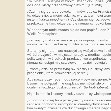
Św. Siostra Faustyna w swoim Dzienniczku pisze: „W
do Boga, kiedy przebaczamy bliźnim.”
(Dz. 390).
„Czujmy się do tego powołani – mówi papież Francisz
tu, gdzie żyję, w mojej rodzinie, w pracy, w mojej ws
jestem
twórcą pojednania
? Czy staram się rozładowyw
przebaczenie tam, gdzie panuje nienawiść, pokój tam
W podobnym tonie zwraca się do nas papież Leon XIV
Wielki Post napisał:
„Zacznijmy rozbrajać nasz język, rezygnując z ostry
mówienia źle o nieobecnych, którzy nie mogą się bron
Starajmy się natomiast nauczyć się ważyć słowa i pi
wśród przyjaciół, w miejscach pracy, w mediach spo
politycznych, w środkach przekazu, we wspólnotach c
nienawiści ustąpi miejsca słowom nadziei i pokoju”.
„Prośmy dziś, za przyczyną św. siostry Faustyny, ab
pragnienie, które prowadziło jej serce (…)
Aby nasze oczy, ręce, nogi, serce – były miłosierne. A
Byśmy nie potępiali, nie osądzali, nie mówili źle o in
ocalenia każdego ludzkiego serca” (
Bp Piotr Libera
).
Najmilsi bracia i siostry, drodzy uczestnicy wielkopostne
„Z pomocą Bożej łaski przeżywajmy nasze nawrócenie
radością obchodzili uroczystość Zmartwychwstania P
tym świętym czasie także duchowego i materialnego w