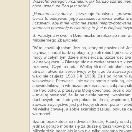
Wszechmocnego”. Poznałam, jak bardzo szatan nienaw
chce uznać, że Bóg jest dobry
”.
„
Pomimo ciszy duszy –
przyznaje Faustyna
– prowadz
Coraz to odkrywam jego zasadzki i znowuż walka wre
i czuwam, aby mnie wróg nie zastał nieprzygotowaną, 
wtenczas pozostaję w twierdzy, to jest w Najświęts
S. Faustyna w swoim Dzienniczku przekazuje nam w
Miłosiernego Zbawiciela:
"W tej chwili ujrzałam Jezusa, który mi powiedział: J
czynisz, i nadal bądź spokojna, jeżeli robić będziesz 
mocy w całym tym dziele miłosierdzia. Szczerość tw
jak największa. – Dlatego nic nie zyskał szatan z kus
rozmowę. Czyń to nadal. Wielką Mi dziś oddałaś chwał
utrwali i utwierdzi serce twoje w tym, że Ja zawsze je
walki nie czujesz. 1560 3 II [1938]. Dziś po Komunii ś
wskazówek: Pierwsze – nie walcz sama z pokusą, ale
spowiednikowi, a wtenczas pokusa straci całą swą sił
nie trać pokoju, przeżywaj Moją obecność, proś o pom
– miej tę pewność, że Ja na ciebie patrzę i wspieram c
duchowych, ani żadnych pokus, bo Ja cię wspieram, by
zawsze zwycięstwo jest po twojej stronie; piąte – wi
Mi wielką chwałę, a sobie skarbisz zasługi, pokusa 
wierności".
Szatan bezskutecznie odwodził Siostrę Faustynę od p
jednak gorąco modliła się za dusze grzeszników pros
Miłosierdzie ogarniało łaską nie tylko skromną zakonni