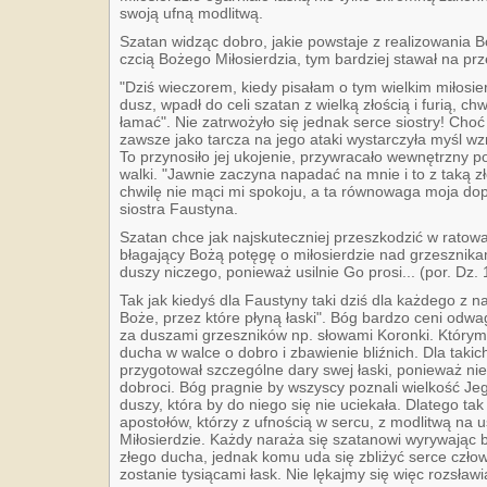
swoją ufną modlitwą.
Szatan widząc dobro, jakie powstaje z realizowania
czcią Bożego Miłosierdzia, tym bardziej stawał na pr
"Dziś wieczorem, kiedy pisałam o tym wielkim miłosie
dusz, wpadł do celi szatan z wielką złością i furią, ch
łamać". Nie zatrwożyło się jednak serce siostry! Choć 
zawsze jako tarcza na jego ataki wystarczyła myśl w
To przynosiło jej ukojenie, przywracało wewnętrzny po
walki. "Jawnie zaczyna napadać na mnie i to z taką zło
chwilę nie mąci mi spokoju, a ta równowaga moja dop
siostra Faustyna.
Szatan chce jak najskuteczniej przeszkodzić w ratowa
błagający Bożą potęgę o miłosierdzie nad grzesznik
duszy niczego, ponieważ usilnie Go prosi... (por. Dz. 
Tak jak kiedyś dla Faustyny taki dziś dla każdego z n
Boże, przez które płyną łaski". Bóg bardzo ceni odwa
za duszami grzeszników np. słowami Koronki. Którym 
ducha w walce o dobro i zbawienie bliźnich. Dla takic
przygotował szczególne dary swej łaski, ponieważ ni
dobroci. Bóg pragnie by wszyscy poznali wielkość Jego
duszy, która by do niego się nie uciekała. Dlatego t
apostołów, którzy z ufnością w sercu, z modlitwą na 
Miłosierdzie. Każdy naraża się szatanowi wyrywając
złego ducha, jednak komu uda się zbliżyć serce czł
zostanie tysiącami łask. Nie lękajmy się więc rozsław