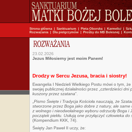
Strona główna
|
Sanktuarium
|
Pieta Oborska
|
Karmelici
|
Szk
Rozważania
|
Dla pielgrzymów
|
Prośby do MB Bolesnej
|
Kont
23.02.2026
Jezus Miłosierny jest moim Panem!
Drodzy w Sercu Jezusa, bracia i siostry!
Ewangelia I Niedzieli Wielkiego Postu mówi o tym, ż
swojej publicznej działalności przez „
czterdzieści dni 
kuszony przez szatana
”.
„
Pismo Święte i Tradycja Kościoła nauczają, że Szatan
stworzone przez Boga jako dobre z natury, ale same u
z wolnego i nieodwołalnego wyboru odrzuciły Boga i 
początek piekłu. Usiłują one przyłączyć człowieka d
(Kompendium KKK, 74).
Święty Jan Paweł II uczy, że: