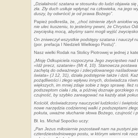
„Działalność szatana w stosunku do ludzi objawia si
zła. Zły duch usiłuje wpłynąć na człowieka, na jego 
duszy, by odwrócić je od prawa Bożego”.
Papież podkreśla, że, „
choć istnienie złych aniołów w
nie ulec kuszeniu, to jesteśmy pewni, że Chrystus Od
zwycięską mocą, abyśmy sami mogli wyjść zwycięsko
On zniweczył wszystkie podstępy szatana i nauczył 
(por. prefacja I Niedzieli Wielkiego Postu)”.
Nasz wielki Rodak na Stolicy Piotrowej w jednej z kat
„
Misję Odkupiciela rozpoczyna Jego zwycięstwo nad t
«Idź precz, szatanie» (Mt 4, 10). Stanowcza postawa 
zachętą do odważnego i zdecydowanego naśladowani
świata» (J 12, 31), działa podstępnie także i dziś. Ka
pożądliwości i złego wpływu innych, doświadcza rów
większych, im mniej zdaje sobie z tego sprawę. Ileż
podszeptom ciała i zła, a później doznaje gorzkiego
czujność, by szybko zareagować na każdy atak pokus
Kościół, doświadczony nauczyciel ludzkości i święto
nowe narzędzia codziennej walki z podszeptami złego
pokuta, uważne słuchanie słowa Bożego, czujność i p
Bł. ks. Michał Sopoćko uczy:
„
Pan Jezus miłosiernie pozostawił nam na pustyni p
czterdziestodniowego postu, w którym wierni rok roczn