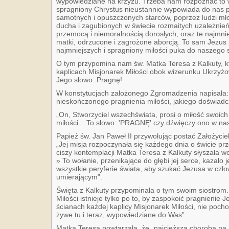
wypowiedziane na krzyżu. Trzeba nam rozpoznać to w
spragniony Chrystus nieustannie wypowiada do nas p
samotnych i opuszczonych starców, poprzez ludzi mł
ducha i zagubionych w świecie rozmaitych uzależnień
przemocą i niemoralnością dorosłych, oraz te najmni
matki, odrzucone i zagrożone aborcją. To sam Jezus
najmniejszych i spragniony miłości puka do naszego 
O tym przypomina nam św. Matka Teresa z Kalkuty, kt
kaplicach Misjonarek Miłości obok wizerunku Ukrzyż
Jego słowo: Pragnę!
W konstytucjach założonego Zgromadzenia napisała:
nieskończonego pragnienia miłości, jakiego doświadc
„On, Stworzyciel wszechświata, prosi o miłość swoic
miłości... To słowo: 'PRAGNĘ' czy dźwięczy ono w n
Papież św. Jan Paweł II przywołując postać Założyciel
„Jej misja rozpoczynała się każdego dnia o świcie 
ciszy kontemplacji Matka Teresa z Kalkuty słyszała w
» To wołanie, przenikające do głębi jej serce, kazało je
wszystkie peryferie świata, aby szukać Jezusa w cz
umierającym”.
Święta z Kalkuty przypominała o tym swoim siostrom.
Miłości istnieje tylko po to, by zaspokoić pragnienie
ścianach każdej kaplicy Misjonarek Miłości, nie pochodz
żywe tu i teraz, wypowiedziane do Was”.
Matka Teresa powtarzała, że „najcięższą chorobą na Z