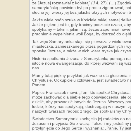
że [Jezus] rozmawiał z kobietą” (
J
4, 27). (…) Zgodni
samarytańską powinien był po prostu zignorować; na
słucha jej, wierzy jej bez jakichś ukrytych motywów i 
Jakże wiele osób szuka w Kościele takiej samej delika
Jakże piękne jest to, gdy tracimy poczucie czasu, ab
spotykamy – takimi, jakimi są. Jezus zapominał nawet
pragnienie wypełnienia woli Boga, by dotrzeć do głęb
Tak więc Samarytanka staje się pierwszą z wielu ewang
miasteczka, zamieszkanego przez pogardzanych i wyr
spotyka Jezusa, a także w nich wiara tryska jak czyst
Historia spotkania Jezusa z Samarytanką pomaga na
istocie nowa ewangelizacja, do której wezwani są wsz
nas.
Mamy tutaj piękny przykład jak ważne dla głoszenia 
Chrystusie, Odkupicielu człowieka, jest świadectwo 
Panem.
Papież Franciszek mówi: „Ten, kto spotkał Chrystusa,
może zachować dla siebie tego doświadczenia, ale o
dzielić, aby prowadzić innych do Jezusa. Wszyscy po
ludzie, którzy nas spotykają, dostrzegają w naszym ży
naszych twarzach radość z tego, że spotkaliśmy Chrys
Świadectwo Samarytanki zachęciło jej rodaków do nawi
Jezusem i przyjęcia Go z wiarą. Także i my jesteśmy
przylgnięcia do Jego Serca i wyznania: „Panie, Ty je