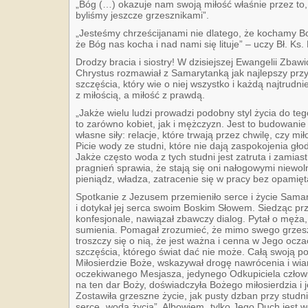
„Bóg (…) okazuje nam swoją miłość właśnie przez to,
byliśmy jeszcze grzesznikami”.
„Jesteśmy chrześcijanami nie dlatego, że kochamy Bog
że Bóg nas kocha i nad nami się lituje”
– uczy Bł. Ks
Drodzy bracia i siostry! W dzisiejszej Ewangelii Zbaw
Chrystus rozmawiał z Samarytanką jak najlepszy przyja
szczęścia, który wie o niej wszystko i każdą najtrudn
z miłością, a miłość z prawdą.
„Jakże wielu ludzi prowadzi podobny styl życia do te
to zarówno kobiet, jak i mężczyzn. Jest to budowanie
własne siły: relacje, które trwają przez chwilę, czy mi
Picie wody ze studni, które nie dają zaspokojenia gło
Jakże często woda z tych studni jest zatruta i zamia
pragnień sprawia, że stają się oni nałogowymi niewoln
pieniądz, władza, zatracenie się w pracy bez opamięt
Spotkanie z Jezusem przemieniło serce i życie Samar
i dotykał jej serca swoim Boskim Słowem. Siedząc prz
konfesjonale, nawiązał zbawczy dialog. Pytał o męża
sumienia. Pomagał zrozumieć, że mimo swego grzeszn
troszczy się o nią, że jest ważna i cenna w Jego oczach
szczęścia, którego świat dać nie może. Całą swoją po
Miłosierdzie Boże, wskazywał drogę nawrócenia i wia
oczekiwanego Mesjasza, jedynego Odkupiciela człow
na ten dar Boży, doświadczyła Bożego miłosierdzia i j
Zostawiła grzeszne życie, jak pusty dzban przy studni.
serce „wodą życia”. Albowiem „tylko Jego Duch jest 