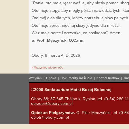
"Panie, oto moje ręce: weź je, aby niosły pomoc ubog
Oto moje stopy, aby mogły pójść i nawiedzić tych, któ
Oto mój głos dla tych, którzy potrzebują słów pełnych 
Oto moje serce: niechaj służy jedynie dla miłości.
Weź moje serce i wszystko, co posiadam".
Amen.
o. Piotr Męczyński O.Carm
.
Obory, 8 marca A. D. 2026
« Wszystkie wiadomości
Watykan
|
Opoka
|
Dokumenty Kościoła
|
Karmel Kraków
|
Rad
©2006 Sanktuarium Matki Bożej Bolesnej
Obory 38; 87-645 Zbójno k. Rypina; tel. (0-54) 280 11 
oprzeor@obory.com.pl
Opiekun Pielgrzymów:
O. Piotr Męczyński; tel. (0-5
opiotr@obory.com.pl