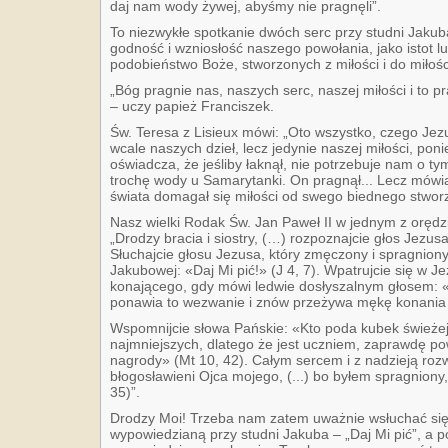
daj nam wody żywej, abyśmy nie pragnęli”.
To niezwykłe spotkanie dwóch serc przy studni Jaku
godność i wzniosłość naszego powołania, jako istot l
podobieństwo Boże, stworzonych z miłości i do miłośc
„Bóg pragnie nas, naszych serc, naszej miłości i to p
– uczy papież Franciszek.
Św. Teresa z Lisieux mówi: „Oto wszystko, czego Jez
wcale naszych dzieł, lecz jedynie naszej miłości, pon
oświadcza, że jeśliby łaknął, nie potrzebuje nam o t
trochę wody u Samarytanki. On pragnął... Lecz mówią
świata domagał się miłości od swego biednego stworze
Nasz wielki Rodak Św. Jan Paweł II w jednym z orędzi
„Drodzy bracia i siostry, (…) rozpoznajcie głos Jezu
Słuchajcie głosu Jezusa, który zmęczony i spragnion
Jakubowej: «Daj Mi pić!» (J 4, 7). Wpatrujcie się w J
konającego, gdy mówi ledwie dosłyszalnym głosem: «
ponawia to wezwanie i znów przeżywa mękę konania 
Wspomnijcie słowa Pańskie: «Kto poda kubek świeżej
najmniejszych, dlatego że jest uczniem, zaprawdę po
nagrody» (Mt 10, 42). Całym sercem i z nadzieją rozw
błogosławieni Ojca mojego, (...) bo byłem spragniony, 
35)”.
Drodzy Moi! Trzeba nam zatem uważnie wsłuchać si
wypowiedzianą przy studni Jakuba – „Daj Mi pić”, a