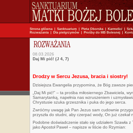
Strona główna
|
Sanktuarium
|
Pieta Oborska
|
Karmelici
|
Szk
Rozważania
|
Dla pielgrzymów
|
Prośby do MB Bolesnej
|
Kont
08.03.2026
Daj Mi pić! (J 4, 7)
Drodzy w Sercu Jezusa, bracia i siostry!
Dzisiejsza Ewangelia przypomina, że Bóg zawsze pi
„Daj Mi pić!” – ta prośba miłosiernego Zbawiciela, w
Samarytanką, napełnia nas wzruszeniem i uzmysławi
Chrystusie szuka grzesznika i puka do jego serca.
Zwróćmy uwagę jak Pan Jezus sam cudownie przygoto
przyszła do studni, aby czerpać wody, On już czekał 
Podobne doświadczenie stało się udziałem Szawła z T
jako Apostoł Paweł – napisze w liście do Rzymian: