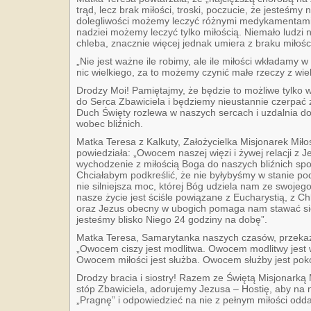
trąd, lecz brak miłości, troski, poczucie, że jesteśmy
dolegliwości możemy leczyć różnymi medykamentami, 
nadziei możemy leczyć tylko miłością. Niemało ludzi 
chleba, znacznie więcej jednak umiera z braku miłości
„Nie jest ważne ile robimy, ale ile miłości wkładamy 
nic wielkiego, za to możemy czynić małe rzeczy z wiel
Drodzy Moi! Pamiętajmy, że będzie to możliwe tylko
do Serca Zbawiciela i będziemy nieustannie czerpać z
Duch Święty rozlewa w naszych sercach i uzdalnia do 
wobec bliźnich.
Matka Teresa z Kalkuty, Założycielka Misjonarek Mił
powiedziała: „Owocem naszej więzi i żywej relacji z J
wychodzenie z miłością Boga do naszych bliźnich sp
Chciałabym podkreślić, że nie byłybyśmy w stanie po
nie silniejsza moc, której Bóg udziela nam ze swojeg
nasze życie jest ściśle powiązane z Eucharystią, z 
oraz Jezus obecny w ubogich pomaga nam stawać si
jesteśmy blisko Niego 24 godziny na dobę”.
Matka Teresa, Samarytanka naszych czasów, przekazu
„Owocem ciszy jest modlitwa. Owocem modlitwy jest 
Owocem miłości jest służba. Owocem służby jest pokó
Drodzy bracia i siostry! Razem ze Świętą Misjonarką 
stóp Zbawiciela, adorujemy Jezusa – Hostię, aby na
„Pragnę” i odpowiedzieć na nie z pełnym miłości odd