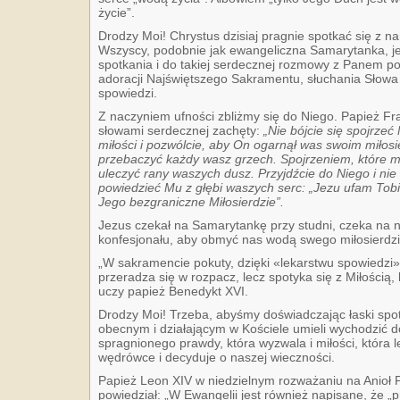
życie”.
Drodzy Moi! Chrystus dzisiaj pragnie spotkać się z 
Wszyscy, podobnie jak ewangeliczna Samarytanka, j
spotkania i do takiej serdecznej rozmowy z Panem po
adoracji Najświętszego Sakramentu, słuchania Słow
spowiedzi.
Z naczyniem ufności zbliżmy się do Niego. Papież Fr
słowami serdecznej zachęty:
„Nie bójcie się spojrze
miłości i pozwólcie, aby On ogarnął was swoim miło
przebaczyć każdy wasz grzech. Spojrzeniem, które m
uleczyć rany waszych dusz. Przyjdźcie do Niego i nie b
powiedzieć Mu z głębi waszych serc: „Jezu ufam Tobi
Jego bezgraniczne Miłosierdzie”.
Jezus czekał na Samarytankę przy studni, czeka na 
konfesjonału, aby obmyć nas wodą swego miłosierdzi
„W sakramencie pokuty, dzięki «lekarstwu spowiedzi
przeradza się w rozpacz, lecz spotyka się z Miłością,
uczy papież Benedykt XVI.
Drodzy Moi! Trzeba, abyśmy doświadczając łaski spo
obecnym i działającym w Kościele umieli wychodzić d
spragnionego prawdy, która wyzwala i miłości, która l
wędrówce i decyduje o naszej wieczności.
Papież Leon XIV w niedzielnym rozważaniu na Anioł P
powiedział: „W Ewangelii jest również napisane, że „prz