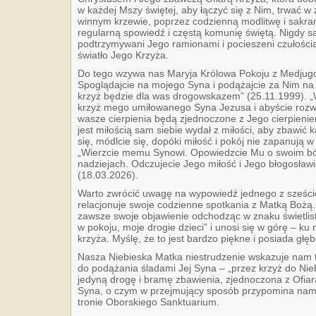
w każdej Mszy świętej, aby łączyć się z Nim, trwać w 
winnym krzewie, poprzez codzienną modlitwę i sakra
regularną spowiedź i częstą komunię świętą. Nigdy s
podtrzymywani Jego ramionami i pocieszeni czułości
światło Jego Krzyża.
Do tego wzywa nas Maryja Królowa Pokoju z Medjugor
Spoglądajcie na mojego Syna i podążajcie za Nim na 
krzyż będzie dla was drogowskazem” (25.11.1999). „
krzyż mego umiłowanego Syna Jezusa i abyście rozwa
wasze cierpienia będą zjednoczone z Jego cierpienie
jest miłością sam siebie wydał z miłości, aby zbawić 
się, módlcie się, dopóki miłość i pokój nie zapanują 
„Wierzcie memu Synowi. Opowiedzcie Mu o swoim bólu
nadziejach. Odczujecie Jego miłość i Jego błogosław
(18.03.2026).
Warto zwrócić uwagę na wypowiedź jednego z sześci
relacjonuje swoje codzienne spotkania z Matką Bożą.
zawsze swoje objawienie odchodząc w znaku świetlist
w pokoju, moje drogie dzieci” i unosi się w górę – ku 
krzyża. Myślę, że to jest bardzo piękne i posiada g
Nasza Niebieska Matka niestrudzenie wskazuje nam t
do podążania śladami Jej Syna – „przez krzyż do Nie
jedyną drogę i bramę zbawienia, zjednoczona z Ofia
Syna, o czym w przejmujący sposób przypomina nam
tronie Oborskiego Sanktuarium.