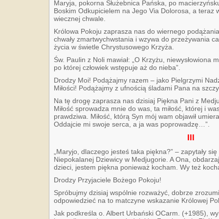
Maryja, pokorna Służebnica Pańska, po macierzyńsku
Boskim Odkupicielem na Jego Via Dolorosa, a teraz 
wiecznej chwale.
Królowa Pokoju zaprasza nas do wiernego podążania 
chwały zmartwychwstania i wzywa do przeżywania ca
życia w świetle Chrystusowego Krzyża.
Św. Paulin z Noli mawiał: „O Krzyżu, niewysłowiona mi
po której człowiek wstępuje aż do nieba”.
Drodzy Moi! Podążajmy razem – jako Pielgrzymi Nadz
Miłości! Podążajmy z ufnością śladami Pana na szczy
Na tę drogę zaprasza nas dzisiaj Piękna Pani z Medju
Miłość sprowadza mnie do was, ta miłość, której i w
prawdziwa. Miłość, którą Syn mój wam objawił umieraj
Oddajcie mi swoje serca, a ja was poprowadzę…”.
III
„Maryjo, dlaczego jesteś taka piękna?” – zapytały si
Niepokalanej Dziewicy w Medjugorie. A Ona, obdarzaj
dzieci, jestem piękna ponieważ kocham. Wy też kochaj
Drodzy Przyjaciele Bożego Pokoju!
Spróbujmy dzisiaj wspólnie rozważyć, dobrze zrozum
odpowiedzieć na to matczyne wskazanie Królowej Po
Jak podkreśla o. Albert Urbański OCarm. (+1985), wybi