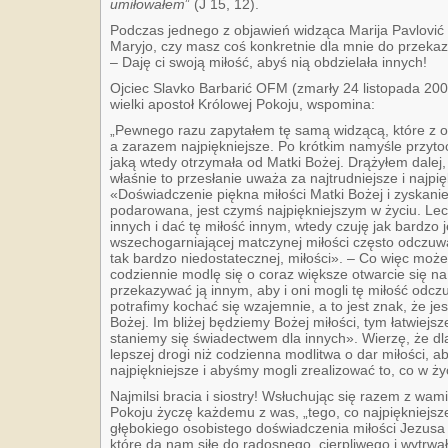
umiłowałem
” (J 15, 12).
Podczas jednego z objawień widząca Marija Pavlović 
Maryjo, czy masz coś konkretnie dla mnie do przeka
– Daję ci swoją miłość, abyś nią obdzielała innych!
Ojciec Slavko Barbarić OFM (zmarły 24 listopada 2000
wielki apostoł Królowej Pokoju, wspomina:
„Pewnego razu zapytałem tę samą widzącą, które z or
a zarazem najpiękniejsze. Po krótkim namyśle przyto
jaką wtedy otrzymała od Matki Bożej. Drążyłem dalej
właśnie to przesłanie uważa za najtrudniejsze i najpi
«Doświadczenie piękna miłości Matki Bożej i zyskanie 
podarowana, jest czymś najpiękniejszym w życiu. Le
innych i dać tę miłość innym, wtedy czuję jak bardzo j
wszechogarniającej matczynej miłości często odczu
tak bardzo niedostatecznej, miłości». – Co więc moż
codziennie modlę się o coraz większe otwarcie się n
przekazywać ją innym, aby i oni mogli tę miłość odczu
potrafimy kochać się wzajemnie, a to jest znak, że j
Bożej. Im bliżej będziemy Bożej miłości, tym łatwiejsz
staniemy się świadectwem dla innych». Wierzę, że dla
lepszej drogi niż codzienna modlitwa o dar miłości, a
najpiękniejsze i abyśmy mogli zrealizować to, co w życ
Najmilsi bracia i siostry! Wsłuchując się razem z w
Pokoju życzę każdemu z was, „tego, co najpiękniejsze 
głębokiego osobistego doświadczenia miłości Jezusa i
które da nam siłę do radosnego, cierpliwego i wytrwał