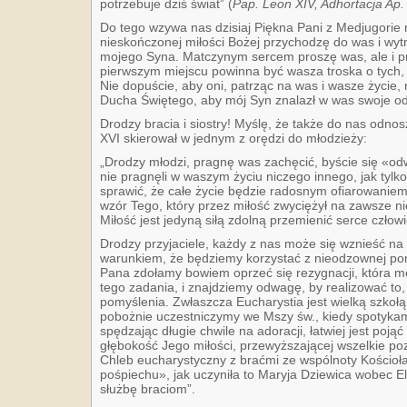
potrzebuje dziś świat” (
Pap. Leon XIV, Adhortacja Ap. 
Do tego wzywa nas dzisiaj Piękna Pani z Medjugorie 
nieskończonej miłości Bożej przychodzę do was i wy
mojego Syna. Matczynym sercem proszę was, ale i p
pierwszym miejscu powinna być wasza troska o tych, 
Nie dopuście, aby oni, patrząc na was i wasze życie,
Ducha Świętego, aby mój Syn znalazł w was swoje odb
Drodzy bracia i siostry! Myślę, że także do nas odno
XVI skierował w jednym z orędzi do młodzieży:
„Drodzy młodzi, pragnę was zachęcić, byście się «odw
nie pragnęli w waszym życiu niczego innego, jak tylko 
sprawić, że całe życie będzie radosnym ofiarowaniem
wzór Tego, który przez miłość zwyciężył na zawsze nie
Miłość jest jedyną siłą zdolną przemienić serce człow
Drodzy przyjaciele, każdy z nas może się wznieść na 
warunkiem, że będziemy korzystać z nieodzownej pom
Pana zdołamy bowiem oprzeć się rezygnacji, która 
tego zadania, i znajdziemy odwagę, by realizować to, 
pomyślenia. Zwłaszcza Eucharystia jest wielką szkołą 
pobożnie uczestniczymy we Mszy św., kiedy spotyk
spędzając długie chwile na adoracji, łatwiej jest poją
głębokość Jego miłości, przewyższającej wszelkie pozn
Chleb eucharystyczny z braćmi ze wspólnoty Kościoł
pośpiechu», jak uczyniła to Maryja Dziewica wobec El
służbę braciom”.