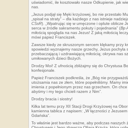
uświadomić, ile kosztowało nasze Odkupienie, jak wiel
nas.
„Jezus podjął się Męki krzyżowej, bo nie przestało M
„spisał na straty” – dla każdego z nas istnieje nadzieja
CSsR
). „Wpatrując się w umęczone i oplute oblicze 
serca w źródle sakramentu pokuty i pojednania” (
Bp 
miłością spogląda na nas Jezus! Z jaką miłością lecz
mówi papież Franciszek.
Zawsze kiedy ze skruszonym sercem klękamy przy kra
spowiedzi wyznajemy nasze grzechy, Jezus pochyla s
przebaczającą i uzdrawiającą miłością; okrywa nas sz
umiłowanych dzieci Bożych.
Drodzy Moi! Z ufnością zbliżajmy się do Chrystusa 
konfesjonale.
Papież Franciszek podkreśla, że „Bóg nie przygważd
utożsamia nas ze złem, które popełniliśmy. Mamy imi
imienia z popełnionym przez nas grzechem. On chce n
abyśmy i my tego chcieli razem z Nim”.
Drodzy bracia i siostry!
Kilka lat temu przy XII Stacji Drogi Krzyżowej na Obo
kamienna tablica z napisem: „W łączności z Jezusem 
Gdańska”.
To właśnie jest bardzo ważne, aby podczas naszych 
Chrystusem i Jego zbawczą Ofiarą Krzyża, która uobe