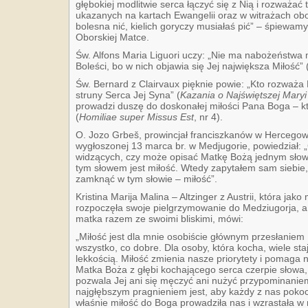
głębokiej modlitwie serca łączyć się z Nią i rozważać 
ukazanych na kartach Ewangelii oraz w witrażach obor
bolesna nić, kielich goryczy musiałaś pić” – śpiewam
Oborskiej Matce.
Św. Alfons Maria Liguori uczy: „Nie ma nabożeństwa 
Boleści, bo w nich objawia się Jej największa Miłość” 
Św. Bernard z Clairvaux pięknie powie: „Kto rozważa 
struny Serca Jej Syna” (
Kazania o Najświętszej Maryi
prowadzi duszę do doskonałej miłości Pana Boga – kto
(
Homiliae super Missus Est
, nr 4).
O. Jozo Grbeš, prowincjał franciszkanów w Hercegowi
wygłoszonej 13 marca br. w Medjugorie, powiedział:
widzących, czy może opisać Matkę Bożą jednym słow
tym słowem jest miłość. Wtedy zapytałem sam siebie,
zamknąć w tym słowie – miłość”.
Kristina Marija Malina – Altzinger z Austrii, która ja
rozpoczęła swoje pielgrzymowanie do Medziugorja, a d
matka razem ze swoimi bliskimi, mówi:
„Miłość jest dla mnie osobiście głównym przesłaniem 
wszystko, co dobre. Dla osoby, która kocha, wiele sta
lekkością. Miłość zmienia nasze priorytety i pomag
Matka Boża z głębi kochającego serca czerpie słowa, 
pozwala Jej ani się męczyć ani nużyć przypominaniem
najgłębszym pragnieniem jest, aby każdy z nas poko
właśnie miłość do Boga prowadziła nas i wzrastała w