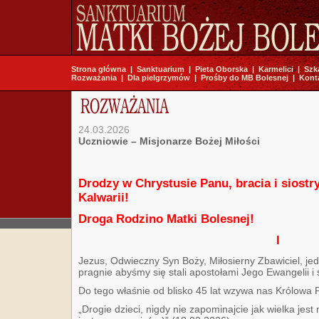
Strona główna
|
Sanktuarium
|
Pieta Oborska
|
Karmelici
|
Szk
Rozważania
|
Dla pielgrzymów
|
Prośby do MB Bolesnej
|
Kont
24.03.2026
Uczniowie – Misjonarze Bożej Miłości
Drodzy w Chrystusie Panu, bracia i siostr
Kalwarii!
Droga Rodzino Matki Bolesnej!
I
Jezus, Odwieczny Syn Boży, Miłosierny Zbawiciel, jed
pragnie abyśmy się stali apostołami Jego Ewangelii i
Do tego właśnie od blisko 45 lat wzywa nas Królowa 
„Drogie dzieci, nigdy nie zapominajcie jak wielka jest m