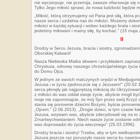
nie wyczerpuje, nie przemija, zawsze ofiarowuje się 
Tylko Jego miłość sprawi, że nowa ludzkość będzie m
„Miłość, którą otrzymujemy od Pana jest siłą, która 
nasze serca i uzdalnia nas do miłości. Możemy doko
miłości w każdej sytuacji i wobec każdego brata i sio
jesteśmy miłowani i mamy siłę, by kochać.” (
15 maja 
II
Drodzy w Sercu Jezusa, bracia i siostry, zgromadzen
Oborskiej Kalwarii!
Nasza Niebieska Matka słowem i przykładem zaprasza
Chrystusa, odnowy naszego chrześcijańskiego życia 
do Domu Ojca.
W jednym ze swoich matczynych orędzi w Medjugorie
Jezusa i w życiu zjednoczcie się z Jezusem!” (20.0
serca płonęły jak najgorętszą miłością do Ukrzyżowan
z miłości do was oddał swoje życie, abyście mogli być
moje nie zapominajcie, że mój Syn przez swój Krzyż 
stania się ponownie dziećmi Bożymi, byście ponowni
„Ojcem.” (2.06.2013). „Drogie dzieci, w tym czasie ki
Jezusa, wzywam was, abyście zdecydowali się na to ży
Zmartwychwstaniem. Niech wasze życie zostanie odn
was doprowadzi do życia wiecznego” (25.03.1996).
Drodzy bracia i siostry! Trzeba, aby w tym wielkopo
Jezusa jeszcze raz poruszyło nasze serca ku nawró