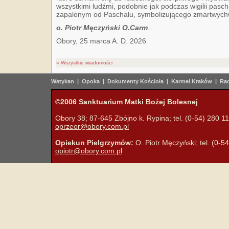
wszystkimi ludźmi, podobnie jak podczas wigilii pasch
zapalonym od Paschału, symbolizującego zmartwych
o. Piotr Męczyński O.Carm
.
Obory, 25 marca A. D. 2026
« Wszystkie wiadomości
Watykan
|
Opoka
|
Dokumenty Kościoła
|
Karmel Kraków
|
Rad
©2006 Sanktuarium Matki Bożej Bolesnej
Obory 38; 87-645 Zbójno k. Rypina; tel. (0-54) 280 11 
oprzeor@obory.com.pl
Opiekun Pielgrzymów:
O. Piotr Męczyński; tel. (0-5
opiotr@obory.com.pl