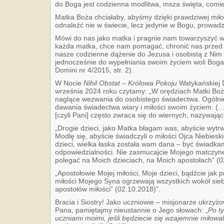
do Boga jest codzienna modlitwa, msza święta, comie
Matka Boża chciałaby, abyśmy dzięki prawdziwej miłoś
odnaleźć nie w świecie, lecz jedynie w Bogu, prowadzil
Mówi do nas jako matka i pragnie nam towarzyszyć w
każda matka, chce nam pomagać, chronić nas przed 
nasze codzienne dążenie do Jezusa i osobistą z Nim 
jednocześnie do wypełniania swoim życiem woli Boga i
Domini nr 4/2015, str. 2).
W Nocie
Nihil Obstat – Królowa Pokoju
Watykańskiej D
września 2024 roku czytamy: „W orędziach Matki Boż
naglące wezwania do osobistego świadectwa. Ogólnie
dawania świadectwa wiary i miłości swoim życiem. (
[czyli Pani] często zwraca się do wiernych, nazywając 
„Drogie dzieci, jako Matka błagam was, abyście wytrwal
Modlę się, abyście świadczyli o miłości Ojca Niebie
dzieci, wielka łaska została wam dana – być świadkam
odpowiedzialności. Nie zasmucajcie Mojego matczyn
polegać na Moich dzieciach, na Moich apostołach” (0
„Apostołowie Mojej miłości, Moje dzieci, bądźcie jak 
miłości Mojego Syna ogrzewają wszystkich wokół siebi
apostołów miłości” (02.10.2018)”.
Bracia i Siostry! Jako uczniowie – misjonarze ukrzy
Pana, pamiętajmy nieustannie o Jego słowach: „
Po t
uczniami moimi, jeśli będziecie się wzajemnie miłowal