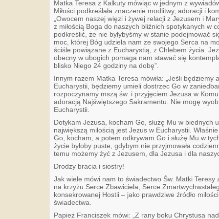
Matka Teresa z Kalkuty mówiąc w jednym z wywiadów
Miłości podkreślała znaczenie modlitwy, adoracji i kom
„Owocem naszej więzi i żywej relacji z Jezusem i Mar
z miłością Boga do naszych bliźnich spotykanych w 
podkreślić, że nie byłybyśmy w stanie podejmować się 
moc, której Bóg udziela nam ze swojego Serca na mod
ściśle powiązane z Eucharystią, z Chlebem życia. Je
obecny w ubogich pomaga nam stawać się kontempla
blisko Niego 24 godziny na dobę”.
Innym razem Matka Teresa mówiła: „Jeśli będziemy 
Eucharystii, będziemy umieli dostrzec Go w zaniedba
rozpoczynamy mszą św. i przyjęciem Jezusa w Komun
adoracją Najświętszego Sakramentu. Nie mogę wyobr
Eucharystii.
Dotykam Jezusa, kocham Go, służę Mu w biednych u
największą miłością jest Jezus w Eucharystii. Właśni
Go, kocham, a potem odkrywam Go i służę Mu w tych
życie byłoby puste, gdybym nie przyjmowała codzienni
temu możemy żyć z Jezusem, dla Jezusa i dla naszyc
Drodzy bracia i siostry!
Jak wiele mówi nam to świadectwo Św. Matki Teresy 
na krzyżu Serce Zbawiciela, Serce Zmartwychwstał
konsekrowanej Hostii – jako prawdziwe źródło miłośc
świadectwa.
Papież Franciszek mówi: „Z rany boku Chrystusa nadal