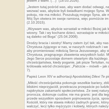
jestem z wami. (…)” (18.03.2026).
„Jestem tutaj pośród was, aby wam dodać odwagi, na
wezwać was, abyście byli świadkami mojego Syna. Wie
pokoju, nie ma miłości. Poszukują mojego Syna, ale n
Mój Syn otwiera im swoje ramiona, więc pomóżcie im 
(2.10.2015).
„Wzywam was, abyście wzrastali w miłości Bożej jak kw
wiosny. Tak i wy kochane dzieci, wzrastajcie w miłości
są daleko od Boga” (25.04.2008).
Drodzy bracia i siostry! Mamy zatem żyć tak, aby na
Chrystusa żyjącego w nas, w naszych rodzinach i we
aby promieniować miłością Serca Jezusowego, aby s
Chrystusa, pragnącego zbawienia wszystkich ludzi. M
Jego Serce pozostaje domem otwartym dla każdego. 
chrześcijaństwa, kiedy poganie, jak pisze Tertulian, n
królowała wśród chrześcijan: „Patrzcie – mówili – jak o
7).
Papież Leon XIV w adhortacji Apostolskiej
Dilexi Te
pi
„Miłość chrześcijańska pokonuje wszelkie bariery, zbl
bliskimi nieprzyjaciół, przekracza przepaście po ludz
najskrytsze zakamarki społeczeństwa. Ze swej natury 
prorocza, dokonuje cudów, nie ma granic: jest dla teg
przede wszystkim sposobem pojmowania życia, spos
Kościół, który nie stawia miłości żadnych granic, któr
walczyć, lecz tylko mężczyzn i kobiety, których należy