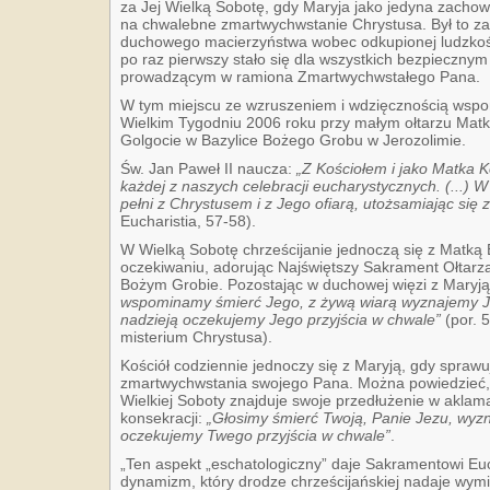
za Jej Wielką Sobotę, gdy Maryja jako jedyna zachowa
na chwalebne zmartwychwstanie Chrystusa. Był to zar
duchowego macierzyństwa wobec odkupionej ludzkoś
po raz pierwszy stało się dla wszystkich bezpiecznym
prowadzącym w ramiona Zmartwychwstałego Pana.
W tym miejscu ze wzruszeniem i wdzięcznością ws
Wielkim Tygodniu 2006 roku przy małym ołtarzu Matki
Golgocie w Bazylice Bożego Grobu w Jerozolimie.
Św. Jan Paweł II naucza:
„Z Kościołem i jako Matka K
każdej z naszych celebracji eucharystycznych. (...) W 
pełni z Chrystusem i z Jego ofiarą, utożsamiając się
Eucharistia, 57-58).
W Wielką Sobotę chrześcijanie jednoczą się z Matk
oczekiwaniu, adorując Najświętszy Sakrament Ołtar
Bożym Grobie. Pozostając w duchowej więzi z Maryj
wspominamy śmierć Jego, z żywą wiarą wyznajemy J
nadzieją oczekujemy Jego przyjścia w chwale”
(por. 
misterium Chrystusa).
Kościół codziennie jednoczy się z Maryją, gdy sprawu
zmartwychwstania swojego Pana. Można powiedzieć, ż
Wielkiej Soboty znajduje swoje przedłużenie w aklam
konsekracji:
„Głosimy śmierć Twoją, Panie Jezu, wyz
oczekujemy Twego przyjścia w chwale”
.
„Ten aspekt „eschatologiczny” daje Sakramentowi Euc
dynamizm, który drodze chrześcijańskiej nadaje wymia