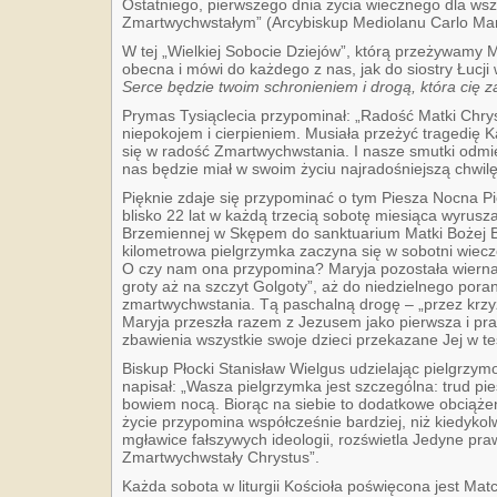
Ostatniego, pierwszego dnia życia wiecznego dla ws
Zmartwychwstałym” (Arcybiskup Mediolanu Carlo Maria 
W tej „Wielkiej Sobocie Dziejów”, którą przeżywamy 
obecna i mówi do każdego z nas, jak do siostry Łucji
Serce będzie twoim schronieniem i drogą, która cię 
Prymas Tysiąclecia przypominał: „Radość Matki Chrys
niepokojem i cierpieniem. Musiała przeżyć tragedię K
się w radość Zmartwychwstania. I nasze smutki odmie
nas będzie miał w swoim życiu najradośniejszą chwil
Pięknie zdaje się przypominać o tym Piesza Nocna Pi
blisko 22 lat w każdą trzecią sobotę miesiąca wyrusz
Brzemiennej w Skępem do sanktuarium Matki Bożej B
kilometrowa pielgrzymka zaczyna się w sobotni wiecz
O czy nam ona przypomina? Maryja pozostała wierna 
groty aż na szczyt Golgoty”, aż do niedzielnego po
zmartwychwstania. Tą paschalną drogę – „przez krz
Maryja przeszła razem z Jezusem jako pierwsza i pr
zbawienia wszystkie swoje dzieci przekazane Jej w t
Biskup Płocki Stanisław Wielgus udzielając pielgrz
napisał: „Wasza pielgrzymka jest szczególna: trud pi
bowiem nocą. Biorąc na siebie to dodatkowe obciążen
życie przypomina współcześnie bardziej, niż kiedykol
mgławice fałszywych ideologii, rozświetla Jedyne praw
Zmartwychwstały Chrystus”.
Każda sobota w liturgii Kościoła poświęcona jest Mat