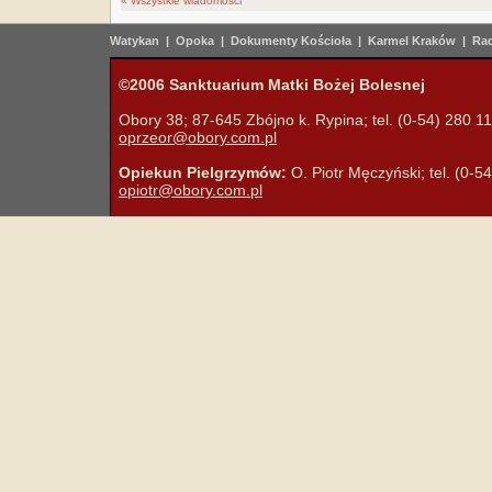
« Wszystkie wiadomości
Watykan
|
Opoka
|
Dokumenty Kościoła
|
Karmel Kraków
|
Rad
©2006 Sanktuarium Matki Bożej Bolesnej
Obory 38; 87-645 Zbójno k. Rypina; tel. (0-54) 280 11 
oprzeor@obory.com.pl
Opiekun Pielgrzymów:
O. Piotr Męczyński; tel. (0-5
opiotr@obory.com.pl