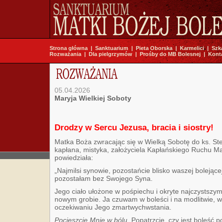
Strona główna
|
Sanktuarium
|
Pieta Oborska
|
Karmelici
|
Szk
Rozważania
|
Dla pielgrzymów
|
Prośby do MB Bolesnej
|
Kont
05.04.2026
Maryja Wielkiej Soboty
Drodzy w Sercu Jezusa, bracia i siostry!
Matka Boża zwracając się w Wielką Sobotę do ks. St
kapłana, mistyka, założyciela Kapłańskiego Ruchu Ma
powiedziała:
„Najmilsi synowie, pozostańcie blisko waszej boleją
pozostałam bez Swojego Syna.
Jego ciało ułożone w pośpiechu i okryte najczystsz
nowym grobie. Ja czuwam w boleści i na modlitwie, w
oczekiwaniu Jego zmartwychwstania.
Pocieszcie Mnie w bólu.
Popatrzcie, czy jest boleść 