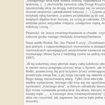
„Następnego dnia była Wielka Sobota. Najświętsza Pa
tęsknotą, (…) obchodziła samotna całą Drogę Krzyżo
opustoszałą ulicę za drugą, zatrzymując się na wszys
doznał cierpienia i jakiejkolwiek katuszy. (…) Często 
dotykała ręką kamieni, a potem przykładała ją do ust,
świętych śladów krwi Jezusa, ze czcią je całowała. C
widziała jasno wszystkie miejsca, uświęcone męką Jez
miłością i czcią...”.
Pewność, że Jezus zmartwychwstanie w chwale, czynił
sobocie grobu nastąpi niedziela zmartwychwstania.
Nasz wielki Rodak Św. Jan Paweł II uczy: „Oczekiwani
jest jednym z najwznioślejszych momentów w dziejach
ciemnościach spowijających wszechświat zawierza się
rozważając słowa Syna z nadzieją czeka na pełną real
1997).
„W tej sobotniej ciszy płomyk wiary całej ludzkości pł
w swoim sercu pragnęła umrzeć wraz z Synem, ale m
Matki, powierzoną Jej pod krzyżem przez umierające
powtórzyła swoje fiat, a jej misja zaczęła się właśnie 
Bogu swoją niezachwianą wiarę. Tylko Ona wierzyła.
wielkie wydarzenie, którego nikt inny się nie spodz
symbolem „trzeciego dnia”, w którym odnalazła dwuna
Być może rozważała przekazane Jej słowa, którymi 
swojej męki: „... a trzeciego dnia zmartwychwstanie” 
słów nie rozumieli, ale zapewne Jej serce było pełne n
Amorth).