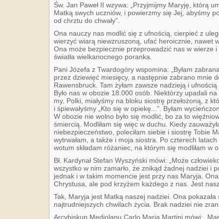
Św. Jan Paweł II wzywa: „Przyjmijmy Maryję, którą u
Matką swych uczniów, i powierzmy się Jej, abyśmy po
od chrztu do chwały”.
Ona nauczy nas modlić się z ufnością, cierpieć z uleg
wierzyć wiarą niewzruszoną, ufać heroicznie, nawet
Ona może bezpiecznie przeprowadzić nas w wierze i 
światła wielkanocnego poranka.
Pani Józefa z Twardogóry wspomina: „Byłam zabrana
przez dziewięć miesięcy, a następnie zabrano mnie 
Rawensbruck. Tam żyłam zawsze nadzieją i ufnością
Było nas w obozie 18.000 osób. Niektórzy upadali na d
my, Polki, miałyśmy na bloku siostrę przełożoną, z 
i śpiewałyśmy „Kto się w opiekę...”. Byłam wycieńczona
W obozie nie wolno było się modlić, bo za to więźniowi
śmiercią. Modliłam się więc w duchu. Kiedy zauważył
niebezpieczeństwo, poleciłam siebie i siostrę Tobie M
wytrwałam, a także i moja siostra. Po czterech latac
wotum składam różaniec, na którym się modliłam w ob
Bł. Kardynał Stefan Wyszyński mówi: „Może człowieko
wszystko w nim zamarło, że znikąd żadnej nadziei i 
jednak i w takim momencie jest przy nas Maryja. Ona 
Chrystusa, ale pod krzyżem każdego z nas. Jest nasz
Tak, Maryja jest Matką naszej nadziei. Ona pokazała s
najtrudniejszych chwilach życia. Brak nadziei nie zra
Arcybiskup Mediolanu Carlo Maria Martini mówi: „Ma