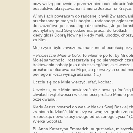
oczy widzą ponownie z przerażeniem całe okrucieństw
bestialstwo ukrzyżowania i śmierci Jezusa na Krzyżu.
W myślach powracam do radosnej chwili Zwiastowania
przekazanego małym i ubogim – radosnego ogłoszeni
do szczęśliwego czasu Jego dzieciństwa, Jego dorast
pochylał się nad Swą codzienną pracą; do krótkich i in
kiedy głosił Dobrą Nowinę i kiedy mali, ubodzy, chorzy
za Nim.
Moje życie było zawsze naznaczone obecnością prz
– Pocieszcie Mnie w bólu.
To właśnie po to, by Mi do
Mojej samotności, rozszerzyła się od pierwszych cz
traktowania soboty jako dnia szczególnej czci waszej
prosiłam o ofiarowanie Mi pięciu pierwszych sobót mi
pełnego miłości wynagradzania. (…)
Uczcie się ode Mnie wierzyć, ufać, kochać.
Uczcie się ode Mnie powierzać się z pewną ufności
chwilach wątpliwości i w ciemności proście Mnie o p
oczekiwaniu.
Kiedy Jezus powróci do was w blasku Swej Boskiej ch
zraniona ludzkość, która leży we wnętrzu grobu zepsuc
rozpocząć nowe czasy swego odrodzonego życia.” (Cap
Wielka Sobota).
Bł. Anna Katarzyna Emmerich, augustianka, mistyczka