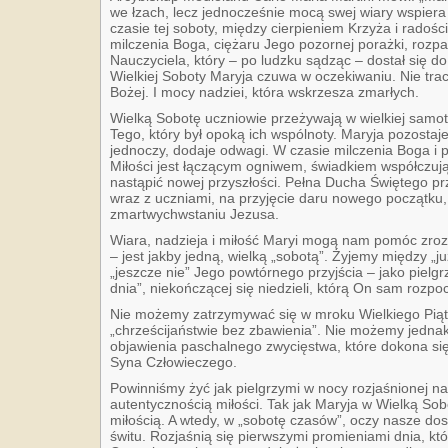
we łzach, lecz jednocześnie mocą swej wiary wspiera
czasie tej soboty, między cierpieniem Krzyża i radoś
milczenia Boga, ciężaru Jego pozornej porażki, roz
Nauczyciela, który – po ludzku sądząc – dostał się do 
Wielkiej Soboty Maryja czuwa w oczekiwaniu. Nie traci
Bożej. I mocy nadziei, która wskrzesza zmarłych.
Wielką Sobotę uczniowie przeżywają w wielkiej samot
Tego, który był opoką ich wspólnoty. Maryja pozostaje
jednoczy, dodaje odwagi. W czasie milczenia Boga i 
Miłości jest łączącym ogniwem, świadkiem współczując
nastąpić nowej przyszłości. Pełna Ducha Świętego pr
wraz z uczniami, na przyjęcie daru nowego początku, k
zmartwychwstaniu Jezusa.
Wiara, nadzieja i miłość Maryi mogą nam pomóc zroz
– jest jakby jedną, wielką „sobotą”. Żyjemy między „j
„jeszcze nie” Jego powtórnego przyjścia – jako piel
dnia”, niekończącej się niedzieli, którą On sam rozp
Nie możemy zatrzymywać się w mroku Wielkiego Piąt
„chrześcijaństwie bez zbawienia”. Nie możemy jednak
objawienia paschalnego zwycięstwa, które dokona się
Syna Człowieczego.
Powinniśmy żyć jak pielgrzymi w nocy rozjaśnionej na
autentycznością miłości. Tak jak Maryja w Wielką Sob
miłością. A wtedy, w „sobotę czasów”, oczy nasze do
świtu. Rozjaśnią się pierwszymi promieniami dnia, kt