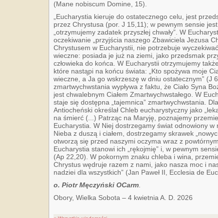
(Mane nobiscum Domine, 15).
„Eucharystia kieruje do ostatecznego celu, jest prze
przez Chrystusa (por. J 15,11); w pewnym sensie jest
„otrzymujemy zadatek przyszłej chwały”. W Eucharyst
oczekiwanie „przyjścia naszego Zbawiciela Jezusa Ch
Chrystusem w Eucharystii, nie potrzebuje wyczekiwać
wieczne: posiada je już na ziemi, jako przedsmak przy
człowieka do końca. W Eucharystii otrzymujemy takż
które nastąpi na końcu świata: „Kto spożywa moje Cia
wieczne, a Ja go wskrzeszę w dniu ostatecznym” (J 6
zmartwychwstania wypływa z faktu, że Ciało Syna Bo
jest chwalebnym Ciałem Zmartwychwstałego. W Euchar
staje się dostępna „tajemnica” zmartwychwstania. Dla
Antiocheński określał Chleb eucharystyczny jako „lek
na śmierć (...) Patrząc na Maryję, poznajemy przemi
Eucharystia. W Niej dostrzegamy świat odnowiony w m
Nieba z duszą i ciałem, dostrzegamy skrawek „nowych 
otworzą się przed naszymi oczyma wraz z powtórnym 
Eucharystia stanowi ich „rękojmię” i, w pewnym sensi
(Ap 22,20). W pokornym znaku chleba i wina, przemi
Chrystus wędruje razem z nami, jako nasza moc i nas
nadziei dla wszystkich” (Jan Paweł II, Ecclesia de Eu
o. Piotr Męczyński OCarm
.
Obory, Wielka Sobota – 4 kwietnia A. D. 2026