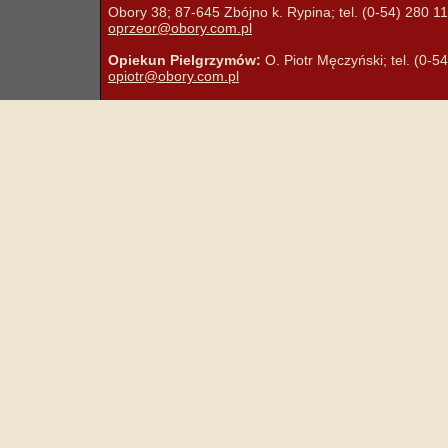
Obory 38; 87-645 Zbójno k. Rypina; tel. (0-54) 280 11 
oprzeor@obory.com.pl
Opiekun Pielgrzymów:
O. Piotr Męczyński; tel. (0-5
opiotr@obory.com.pl