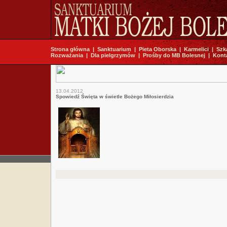
Strona główna
|
Sanktuarium
|
Pieta Oborska
|
Karmelici
|
Szk
Rozważania
|
Dla pielgrzymów
|
Prośby do MB Bolesnej
|
Kont
13.04.2012
Spowiedź Święta w świetle Bożego Miłosierdzia