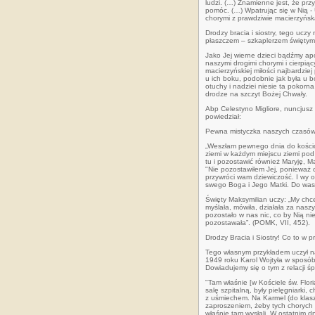
ludzi. (…) Znamienne jest, że przy
pomóc. (…) Wpatrując się w Nią - 
chorymi z prawdziwie macierzyńską
Drodzy bracia i siostry, tego uczy
płaszczem – szkaplerzem świętym
Jako Jej wierne dzieci bądźmy apo
naszymi drogimi chorymi i cierpią
macierzyńskiej miłości najbardzie
u ich boku, podobnie jak była u b
otuchy i nadziei niesie ta pokorna
drodze na szczyt Bożej Chwały.
Abp Celestyno Migliore, nuncjusz
powiedział:
Pewna mistyczka naszych czasów 
„Weszłam pewnego dnia do kościo
ziemi w każdym miejscu ziemi pod 
tu i pozostawić również Maryję, M
"Nie pozostawiłem Jej, ponieważ c
przywróci wam dziewiczość. I wy o
swego Boga i Jego Matki. Do was t
Święty Maksymilian uczy: „My chc
myślała, mówiła, działała za nas
pozostało w nas nic, co by Nią nie
pozostawała”. (POMK, VII, 452).
Drodzy Bracia i Siostry! Co to w
Tego własnym przykładem uczył nas
1949 roku Karol Wojtyła w sposó
Dowiadujemy się o tym z relacji 
"Tam właśnie [w Kościele św. Floria
salę szpitalną, były pielęgniarki,
z uśmiechem. Na Karmel (do klaszto
zaproszeniem, żeby tych chorych 
właśnie tam wysłali. W ostatnim 