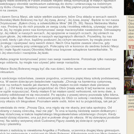
gury Matki Bolesnej w Parafii znalazło niejako swoją kontynuację w małych figurkach
 nawiedzający oborskie sanktuarium zabierają do domu i umieszczają na rodzinnym
 przy łóżku chorego. Niektórzy nawet wznoszą dla Niej piękne przydomowe kapliczki,
mi na zawsze.
m darem Serca Maryi, ale także wielkim zadaniem, które Ona składa w sercach swoich
Klas
 Oborskiej Matki Bolesnej ma być Jej żywą „ikoną”, Jej żywą „kopią”. Będzie to też nasza
San
hrystusowe: „Byłem chory, a odwiedziliście Mnie” (Mt 25, 36). Nasza Niebieska Matka
Obo
 nas. Prośmy by do nich przyszła ze swoją czułą i troskliwą miłością, używając nas jako
Golu
cie Jej, by mogła przez nas kontynuować swoje macierzyńskie nawiedzenie. Odnawiajmy
Jes
yi, Jej miłość w naszych sercach, Jej spojrzenie w naszych oczach, Jej uśmiech na
obe
szym głosie, Jej miłosierdzie w naszych wyciągniętych dłoniach. Pozwólmy, by nas
słyn
j woli, kiedy i jak chce, bądźmy posłuszni Jej cichym wezwaniom, by mogła przez nas
zob
posługę i opatrywać rany swoich dzieci. Niech Ona będzie zawsze obecna, gdy
h, gdy czuwamy przy umierających. Polecajmy ich w koronce do siedmiu boleści Maryi.
i małe figurki naszej Oborskiej Matki oraz brązowe szkaplerze karmelitańskie. To
 Jej obecności i narzędzia Jej łaski.
ka Matka pragnie kontynuować przez nas swoje nawiedzenie. Potrzebuje tylko naszego
itego oddania, by mogła nas używać jako swoje narzędzia.
atce Bożej Bolesnej mogą być dla nas dzieci, które razem ze swoimi rodzicami
anktuarium.
z sześciorga rodzeństwa, zawsze pogodna, uczennica piątej klasy szkoły podstawowej,
serca. W swoim dziecięcym świadectwie napisała: „Choruję na kamienicę cystynową.
nie na nerkach twarde jak diament. Kiedy miałam roczek miałam dwie pierwsze
ięć. (…) Od kiedy zaczęłam przyjeżdżać do Obór [miała wtedy 8 lat] kamienie zaczęły
ę w ogóle rozpuszczać. Kiedy miałam 6 lat miałam sześć nefrostomii, rok temu dwie, a
 urodziny odblokował mi się moczowód. Po wężyku z prawej strony pozostała tylko blizna,
Sob
zostanie tylko ślad. Razem z rodzicami jeżdżę do Obór co sobotę i niedzielę. Odmawiam
spo
przy ołtarzu ich błogosławi. Poznałam wiele osób, które też tu przyjeżdżają, tak jak ja”.
ewa
pie
ziała do mnie: „Proszę Ojca, ona nigdy się nie skarży, jest taka spokojna. Od
zob
jeżdżamy z naszą córeczką, maż nie pije”. To ona w każdą niedzielę swoim delikatnym i
twę różańcową w trakcie kapłańskiego błogosławieństwa udzielanego chorym.
Kiedy
dzi dzisiaj różaniec, ona już jest w połowie drogi do ołtarza. W tej dziecięcej posłudze
snej.
Na tablicy wotywnej obok Cudownej Figury zawisły jej dziecięce ryngrafy z
ry i plasteliny.
minam z
radością to niewidoma Angelika z Podlasia, uczennica drugiej klasy gimnazjum.
wóch lat pielgrzymuje z rodzicami do Matki Bolesnej. Kilkakrotnie podczas Mszy świętej w