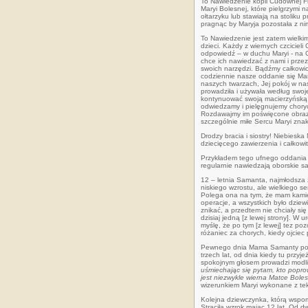
To Nawiedzenie kopii Cudownej Fi
Maryi Bolesnej, które pielgrzymi
ołtarzyku lub stawiają na stoliku
pragnąc by Maryja pozostała z ni
To Nawiedzenie jest zatem wielki
dzieci. Każdy z wiernych czcicieli
odpowiedź – w duchu Maryi - na C
chce ich nawiedzać z nami i przez
swoich narzędzi. Bądźmy całkowi
codziennie nasze oddanie się Mar
naszych twarzach, Jej pokój w na
prowadziła i używała według swoje
kontynuować swoją macierzyńską 
odwiedzamy i pielęgnujemy choryc
Rozdawajmy im poświęcone obrazki 
szczególnie miłe Sercu Maryi znaki
Drodzy bracia i siostry! Niebies
dziecięcego zawierzenia i całkow
Przykładem tego ufnego oddania M
regularnie nawiedzają oborskie s
12 – letnia Samanta, najmłodsza 
niskiego wzrostu, ale wielkiego 
Polega ona na tym, że mam kamie
operacje, a wszystkich było dziew
znikać, a przedtem nie chciały si
dzisiaj jedną [z lewej strony]. W
myślę, że po tym [z lewej] tez po
różaniec za chorych, kiedy ojciec 
Pewnego dnia Mama Samanty powied
trzech lat, od dnia kiedy tu przy
spokojnym głosem prowadzi modli
uśmiechając się pytam, kto poprowa
jest niezwykle wierna Matce Bole
wizerunkiem Maryi wykonane z tektu
Kolejna dziewczynka, którą wspo
Straciła wzrok mając 12 lat. Od d