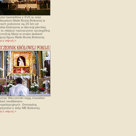
ztor karmelitów z XVII w. oraz
ktuarium Matki Bożej Bolesnej w
rach położone są 20 km od
bia-Dobrzynia w diecezji płockiej.
t to miejsce naznaczone szczególną
cnością Maryi w znaku łaskami
ącej figury Matki Bożej Bolesnej.
acz więcej »
otnie Wieczerniki mają charakter
tkań modlitewno-
ngelizacyjnych. Gromadzą
lgrzymów u stóp MB Bolesnej.
acz więcej »