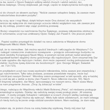
za św. razem z Ojcem Świętym szliśmy wśród chorych i wśród radości, łez,
rza świętego. Chorzy dziękowali, jak mogli, często te dziękczynienia kończyły się
ę też do chorych ze słowem zachęty: "Noście zawsze szkaplerz święty. Ja zawsze mam
go nabożeństwa doznałem pożytku".
y oczy, ręce i nogi Maryi, dzięki którym może Ona dotrzeć do wszystkich
ranicza się wyłącznie do matczynego uczucia miłości względem nas, ale zawsze jest
 się Jej oddają, powinni więc zająć podobną postawę.
 Bożej i otwartości na natchnienia Ducha Świętego, postawy miłosierdzia zdolnej do
h schematów, uczył nas umiłowany Ojciec Święty Jan Paweł II. Oto jeszcze jeden
. Papież szybko przystąpił do działań na rzecz założenia w Watykanie domu
isjonarki Miłości Matki Teresy.
zyli, że to niemożliwe. Jak można wpuścić biednych i włóczęgów do Watykanu? Co
nalegał i ostatecznie znaleziono rozwiązanie – przejęcie odnowionego budynku na
obok siedziby Kongregacji Nauki Wiary, w pewnym sensie jednak nadal wewnątrz
ogosławił kamień węgielny domu gościnnego dla najuboższych. Dom otrzymał imię Dar
nim sale sypialne dla mężczyzn i kobiet, dom może zapewnić nocleg jednorazowo dla
dalnie i kuchnia żywią dziennie stu bezdomnych”. (por. George Weigel, Świadek
str. 714-715).
oim przykładem uczył nas nowej wyobraźni miłosierdzia, która zawsze jest otwartością i
ego natchnieniom. Tylko taka postawa, postawa prawdziwie maryjna, może być
ościół jest naszym Domem”. Winniśmy zatem postępować w taki sposób, aby w każdej
 czuli się jak u siebie w domu (Jan Paweł II, Novo millennio ineunte, 50). Niech
 brązowy szkaplerz, dar Maryi, spoczywający na naszym sercu. Niech szata Maryi,
ina nam pragnienie Jezusa: „Chcę Ją zobaczyć w tobie”.
iego, należąca do Wspólnoty miłości Matki Bolesnej „Pieta”, od niedawna posługuje
matologii w szpitalu. Dzieląc się radością swojej nowej posługi pisze: „W ostatnią
iale - 3 osoby przyjęły Szkaplerz i widziałam w oczach chorych wielką nadzieję jak
chorobie i że z tego można się wyleczyć. Wielu było także zdziwionych, że mam odwagę
ch kiedy kończy leczenie omija oddział szerokim łukiem. Mam nadzieję, że dam radę
iałam się, że jestem chora na ostrą białaczkę szpikową. Kiedy mój stan był