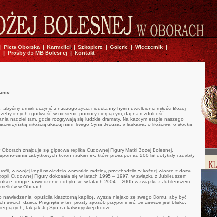
|
Pieta Oborska
|
Karmelici
|
Szkaplerz
|
Galerie
|
Wieczernik
|
w
|
Prośby do MB Bolesnej
|
Kontakt
anie
, abyśmy umieli uczynić z naszego życia nieustanny hymn uwielbienia miłości Bożej.
zeby innych i gorliwość w niesieniu pomocy cierpiącym, daj nam zdolność
ia nadziei tam, gdzie rozgrywają się ludzkie dramaty. Na każdym etapie naszego
acierzyńską miłością ukazuj nam Twego Syna Jezusa, o łaskawa, o litościwa, o słodka
 w Oborach znajduje się gipsowa replika Cudownej Figury Matki Bożej Bolesnej,
ponowania zabytkowych koron i sukienek, które przez ponad 200 lat dotykały i zdobiły
fii, w swojej kopii nawiedziła wszystkie rodziny, przechodziła w każdej wiosce z domu
opii Cudownej Figury dokonała się w latach 1995 – 1997, w związku z Jubileuszem
Polsce; drugie nawiedzenie odbyło się w latach 2004 – 2005 w związku z Jubileuszem
armelitów w Oborach.
o nawiedzenia, opuściła klasztorną kaplicę, wyszła niejako ze swego Domu, aby być
ch swoich dzieci. Pragnęła w ten prosty sposób przypomnieć, że zawsze jest blisko,
ierpiących, tak jak Jej Syn na kalwaryjskiej drodze.