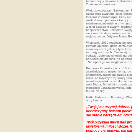
beznadziejny i lekarze rozkładali
Zostałam uzdrowiona.
Wiele zawdzięczam Sanktuarium Ma
Szkaplerza Świętego czuję trosk
leczenia chemioterapią, kiedy nie
wielki dramat, ponieważ kiedy już 
mówiłam mojej rodzinie o tym pro
w ręku Szkaplerz Święty i modlił
bezpieczeństwo. Szkaplerz Święty
się z nim. Do dziś nawiedzam Sank
mojemu sercu. Dziękuje Matce Boż
W styczniu 2010 rozpoczęłam posł
Hematologicznej, gdzie sama był
rozmową szczególnie z tymi, któ
nadzieję w chorych. Cieszę się z 
i odwagi, żeby przychodzić na od
poruszeniem dla mnie na oddziale
,,Nic lepszego nie mogło mnie dzi
Barbara z Gdańska pisze: „16 lipc
wcześniejszego uzgodnienia, po 
chodziłyśmy razem na zajęcia plas
mimo, że byłyśmy z tej samej para
wszelki wypadek zanim do niej za
wola Nieba. Po krótkim opowiedzen
momencie usłyszałam wielką radoś
tak się cieszę”.
Matko Bolesna z Oborskiego Wiec
oczy i serca:
„Twojej matczynej dobroci 
dobroczynny balsam pociesze
się stanie narzędziem odku
Twój przykład niech nas pr
uwielbienia miłości Bożej. 
pomocy cierpiącym, daj na