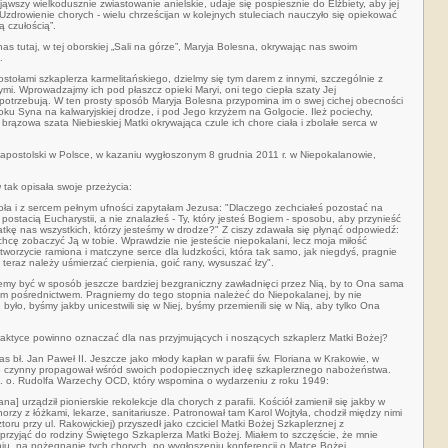
jąwszy wielkodusznie zwiastowanie anielskie, udaje się pospiesznie do Elżbiety, aby jej
Uzdrowienie chorych - wielu chrześcijan w kolejnych stuleciach nauczyło się opiekować
 czułością”.
 nas tutaj, w tej oborskiej „Sali na górze”, Maryja Bolesna, okrywając nas swoim
.
stołami szkaplerza karmelitańskiego, dzielmy się tym darem z innymi, szczególnie z
cymi. Wprowadzajmy ich pod płaszcz opieki Maryi, oni tego ciepła szaty Jej
j potrzebują. W ten prosty sposób Maryja Bolesna przypomina im o swej cichej obecności
oku Syna na kalwaryjskiej drodze, i pod Jego krzyżem na Golgocie. Ileż pociechy,
 brązowa szata Niebieskiej Matki okrywająca czule ich chore ciała i zbolałe serca w
 apostolski w Polsce, w kazaniu wygłoszonym 8 grudnia 2011 r. w Niepokalanowie,
tak opisała swoje przeżycia:
ła i z sercem pełnym ufności zapytałam Jezusa: "Dlaczego zechciałeś pozostać na
postacią Eucharystii, a nie znalazłeś - Ty, który jesteś Bogiem - sposobu, aby przynieść
atkę nas wszystkich, którzy jesteśmy w drodze?" Z ciszy zdawała się płynąć odpowiedź:
hcę zobaczyć Ją w tobie. Wprawdzie nie jesteście niepokalani, lecz moja miłość
tworzycie ramiona i matczyne serce dla ludzkości, która tak samo, jak niegdyś, pragnie
eraz należy uśmierzać cierpienia, goić rany, wysuszać łzy".
emy być w sposób jeszcze bardziej bezgra­niczny zawładnięci przez Nią, by to Ona sama
zym pośred­nictwem. Pragniemy do tego stopnia należeć do Niepokalanej, by nie
 było, byśmy jakby unicestwili się w Niej, byśmy przemienili się w Nią, aby tylko Ona
 praktyce powinno oznaczać dla nas przyjmujących i noszących szkaplerz Matki Bożej?
 bł. Jan Paweł II. Jeszcze jako młody kapłan w parafii św. Floriana w Krakowie, w
b czynny propagował wśród swoich podopiecznych ideę szkaplerznego nabożeń­stwa.
śp. o. Rudolfa Warzechy OCD, który wspomina o wyda­rzeniu z roku 1949:
na] urządził pionierskie reko­lekcje dla chorych z parafii. Kościół zamienił się jakby w
 chorzy z łóżkami, lekarze, sanitariusze. Patronował tam Karol Wojtyła, chodził między nimi
ru przy ul. Rakowickiej) przyszedł jako czciciel Matki Bożej Szkaplerznej z
przyjąć do rodziny Świętego Szkaplerza Matki Bożej. Miałem to szczęście, że mnie
dniu, na pożegnanie tych chorych, po wygłoszeniu konferencji o Matce Bożej