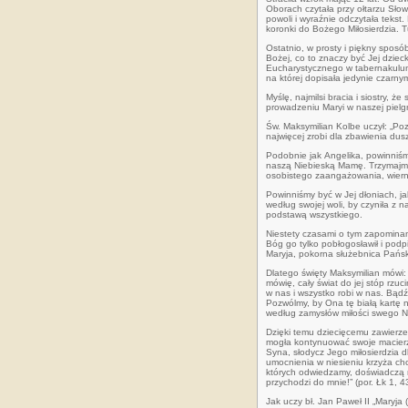
Oborach czytała przy ołtarzu Słow
powoli i wyraźnie odczytała tekst.
koronki do Bożego Miłosierdzia. T
Ostatnio, w prosty i piękny spos
Bożej, co to znaczy być Jej dzie
Eucharystycznego w
tabernakulum
na której dopisała jedynie czarny
Myślę, najmilsi bracia i siostry,
prowadzeniu Maryi w naszej pielg
Św. Maksymilian Kolbe uczył: „Poz
najwięcej zrobi dla zbawienia dus
Podobnie jak
Angelika, powinniśm
naszą Niebieską Mamę. Trzymajm
osobistego zaangażowania, wiernoś
Powinniśmy być w Jej dłoniach, ja
według swojej woli, by czyniła z 
podstawą wszystkiego.
Niestety czasami o tym zapominamy
Bóg go tylko pobłogosławił i podp
Maryja, pokorna służebnica Pańsk
Dlatego święty Maksymilian mówi: 
mówię, cały świat do jej stóp rzuc
w nas i wszystko robi w nas. Bądź
Pozwólmy, by Ona tę białą kartę 
według zamysłów miłości swego 
Dzięki temu dziecięcemu zawierze
mogła kontynuować swoje macierz
Syna, słodycz Jego miłosierdzia d
umocnienia w niesieniu krzyża ch
których odwiedzamy, doświadczą m
przychodzi do mnie!” (por. Łk 1, 4
Jak uczy bł. Jan Paweł II „Maryja