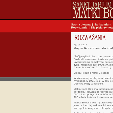
Strona główna
|
Sanktuarium
Rozważania
|
Dla pielgrzymó
08.10.2013
Maryjne Nawiedzenie - dar i zad
"Twój przykład niech nas prowadzi
Rozbudź w nas wrażliwość na potr
towarzyszenia samotnym i budowan
życia, radosnym czy smutnym, z m
Panno Maryjo" (bł. Jan Paweł II)
Droga Rodzino Matki Bolesnej!
W klasztornej kaplicy (oratorium)
wykonana w 1971 roku, w celu eks
Oborską Pietę w kościele.
Matka Boża Bolesna, patronka para
do domu. Pierwsza peregrynacja k
600 – lecia pobytu karmelitów w 
400 – lecia kościoła i klasztoru k
Matka Bolesna w tej figurze sweg
jeszcze bardziej w domach i serca
szczególnie wszystkich chorych i c