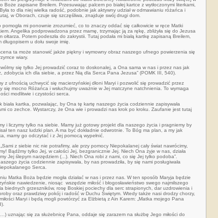
o Boże zapisane Breilem. Przesuwając palcem po białej kartce z wytłoczonymi literkami,
 Była to dla niej wielka radość, podobnie jak aktywny udział w
odmawianiu różańca i
utaj, w Oborach, czuje się szczęśliwa, znajduje swój drugi dom.
ób pomogła mi ponownie zrozumieć, co to znaczy oddać się całkowicie w ręce Matki
ckiem. Angelika podprowadzona przez mamę, trzymając ją za rękę, zbliżyła się do Jezusa
 ołtarza. Potem podeszła do zakrystii. Tutaj podała mi białą kartkę zapisaną Breilem,
m długopisem u dołu swoje imię.
 że scena ta może stanowić jakże piękny i wymowny obraz naszego ufnego powierzenia się
rzymce wiary.
wólmy się tylko Jej prowadzić coraz to doskonalej, a Ona sama w nas i przez nas jak
z, zdobycia ich dla siebie, a przez Nią dla Serca Pana Jezusa” (POMK III, 540).
y z ufnością uchwycić się macierzyńskiej dłoni Maryi i pozwolić się prowadzić przez
y się mocno Różańca i wsłuchujmy uważnie w Jej matczyne natchnienia. To wymaga
ci modlitwie i czystości serca.
k biała kartka, pozwalając, by Ona tę kartę naszego życia codziennie zapisywała
nami co zechce. Wystarczy, że Ona wie i prowadzi
nas krok po kroku. Zaufanie jest tutaj
 i liczymy tylko na siebie. Mamy już gotowy projekt dla naszego życia i pragniemy by
isał ten nasz ludzki plan. A ma być dokładnie odwrotnie. To Bóg ma plan, a my jak
a, mamy go odczytać i z Jej pomocą wypełnić.
„Sami z siebie nic nie potrafimy, ale przy pomocy Niepokalanej cały świat nawrócimy,
imy! Bądźmy tylko Jej, w całości Jej, bezgranicznie Jej. Niech Ona żyje w nas, działa
my Jej ślepym narzędziem (...). Niech Ona robi z nami, co się Jej tylko podoba”.
naszego życia codziennie zapisywała, by nas prowadziła, by się nami posługiwała
Niepokalanego Serca.
niu Matka Boża będzie mogła działać w nas i przez nas. W ten sposób Maryja będzie
yńskie nawiedzenie, niosąc
wszędzie miłość i błogosławieństwo swego najmilszego
la biednych grzeszników, rosę Boskiej pociechy dla serc strapionych, dar uzdrowienia i
oroby oraz prawdziwy pokój i radość w Duchu Świętym. Wtedy także nasi drodzy chorzy,
iłości Maryi i będą mogli powtórzyć za Elżbietą z Ain Karem: „Matka mojego Pana
3).
 (…) uznając się za służebnicę Pana, oddaje się zarazem na służbę Jego miłości do