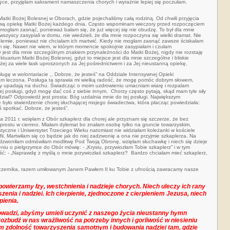
 ręce, przyjęłam sakrament namaszczenia chorych i wyraźnie lepiej się poczułam.
tki Bożej Bolesnej w Oborach, gdzie pojechaliśmy całą rodziną. Od chwili przyjęcia
liwą opiekę Matki Bożej każdego dnia. Często wspominam wieczory przed rozpoczęciem
 mogłam zasnąć, ponieważ bałam się, że już więcej się nie obudzę. To był dla mnie
wszyscy zasypiali w domu, nie wiedzieli, że dla mnie rozpoczyna się wielki dramat. Nie
blemie, ponieważ nie chciałam ich martwić. Kiedy nie mogłam zasnąć zawsze ściskałam
am się. Nawet nie wiem, w którym momencie spokojnie zasypiałam i czułam
 jest dla mnie szczególnym znakiem przynależności do Matki Bożej, nigdy nie rozstaję
tuarium Matki Bożej Bolesnej, gdyż to miejsce jest dla mnie szczególne i bliskie
ej za wiele łask uproszonych za Jej pośrednictwem i za Jej nieustanną opiekę.
ugę w wolontariacie ,, Dobrze, że jesteś” na Oddziale Intensywnej Opieki
am leczona. Posługa ta sprawia mi wielką radość, że mogę pomóc dobrym słowem,
rzy upadają na duchu. Świadcząc o moim uzdrowieniu umacniam wiarę i rozpalam
tej posługi, gdyż mogę dać coś z siebie innym. Chorzy często pytają, skąd mam tyle siły
dział? Odpowiedź jest prosta: Bóg uzdalnia mnie do tej posługi. Największym
 było stwierdzenie chorej słuchającej mojego świadectwa, która płacząc powiedziała:
ś spotkać. Dobrze, że jesteś”.
a 2011 r. wzięłam z Obór szkaplerz dla chorej ale przyznam się szczerze, że bez
prostu w ciemno. Miałam dylemat bo znałam osobę tylko na gruncie towarzyskim,
tyczne i Uniwersytet Trzeciego Wieku natomiast nie widziałam koleżanki w kościele
fii. Martwiłam się co będzie jak do niej zadzwonię a ona nie przyjmie szkaplerza. Na
dzwoniłam odmówiłam modlitwę Pod Twoją Obronę, wzięłam słuchawkę i niech się dzieje
iu o pielgrzymce do Obór mówię: - „Krysiu, przywiozłam Tobie szkaplerz” i w tym
ć: - „Naprawdę z myślą o mnie przywiozłaś szkaplerz? Bardzo chciałam mieć szkaplerz,
zernika, razem umiłowanym Janem Pawłem II ku Tobie z ufnością zawracamy nasze
powierzamy łzy, westchnienia i nadzieje chorych. Niech uleczy ich rany
nia i nadziei. Ich cierpienie, zjednoczone z cierpieniem Jezusa, niech
pienia.
owadzi, abyśmy umieli uczynić z naszego życia nieustanny hymn
Rozbudź w nas wrażliwość na potrzeby innych i gorliwość w niesieniu
m zdolność towarzyszenia samotnym i budowania nadziei tam, gdzie