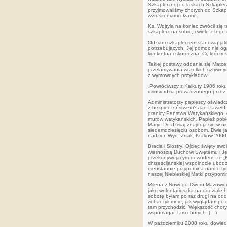
Szkaplerznej i o łaskach Szkapler
przyjmowaliśmy chorych do Szkaple
wzruszeniami i łzami".
Ks. Wojtyła na koniec zwrócił si
szkaplerz na sobie, i wiele z te
Odziani szkaplerzem stanowią jakb
potrzebujących. Jej pomoc nie og
konkretna i skuteczna. Ci, którzy
Takiej postawy oddania się Matce
przełamywania wszelkich sztywnyc
z wymownych przykładów:
„Powróciwszy z Kalkuty 1986 roku
miłosierdzia prowadzonego przez M
Administratorzy papiescy oświadc
z bezpieczeństwem? Jan Paweł II 
granicy Państwa Watykańskiego, 
murów watykańskich. Papież pobł
Maryi. Do dzisiaj znajdują się w 
siedemdziesięciu osobom. Dwie ja
nadziei. Wyd. Znak, Kraków 2000, 
Bracia i Siostry! Ojciec święty sw
wiernością Duchowi Świętemu i J
przekonywującym dowodem, że „K
chrześcijańskiej wspólnocie ubodzy
nieustannie przypomina nam o tym
naszej Niebieskiej Matki przypom
Milena z Nowego Dworu Mazowieck
jako wolontariuszka na oddziale he
sobotę byłam po raz drugi na oddz
zobaczyli mnie, jak wyglądam po 
tam przychodzić. Większość chory
wspomagać tam chorych. (…)
W październiku 2008 roku dowiedz