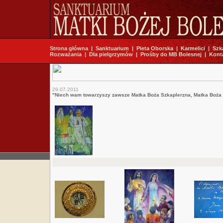
Strona główna
|
Sanktuarium
|
Pieta Oborska
|
Karmelici
|
Szk
Rozważania
|
Dla pielgrzymów
|
Prośby do MB Bolesnej
|
Kont
29.07.2011
"Niech wam towarzyszy zawsze Matka Boża Szkaplerzna, Matka Boża z 