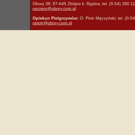
Obory 38; 87-645 Zbójno k. Rypina; tel. (0-54) 280 11 
oprzeor@obory.com.pl
Opiekun Pielgrzymów:
O. Piotr Męczyński; tel. (0-5
opiotr@obory.com.pl