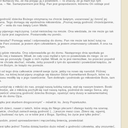
r tłumaczy mu, że ma przyjąć ją z powrotem. – To znaczy, że ja mam być tym
a. – Nie. Samarytaninem jest Bóg. Pan jest gospodarzem, któremu On oddaje pod
odność dziecka Bożego otrzymaną na chrzcie świętym, uszanować ją i bronić jej
tana. Tego domaga się wyobraźnia miłosierdzia. „Poznaj swoją godność chrześcijaninie,
!” – woła do nas święty Leon Wielki.
y pijanego mężczyznę. Leżał nietrzeźwy na mrozie. Ona wiedziała, że nie może
go tak
et życie jest zagrożone. Postanowiła mu pomóc.
mieszka? Pomogę wstać i odprowadzę do domu. Pan nie może tak leżeć
tutaj na
e Pani zostawi, ja jestem złym człowiekiem, ja
jestem zmarnowany człowiek. A ona na
ożym.
 jej gdzie mieszka. Ona odprowadziła go do domu. Następnego dnia
spotkała go
o niej z kwiatami. Mówił, że cały czas
myślał o tym co powiedziała do niego: że on
owa go poruszyły. Ciągłe
o nich myślał. Mówił, że to jest niemożliwe, bo przecież popełnił
ie chciała słuchać, mówiła, żeby poszedł z tym do spowiedzi i powiedział księdzu, że
iem Bożym, że ksiądz mu pomoże.
od tego dnia całkowicie zmienił swoje życie, jakby na nowo się
narodził. Później
ze, na której leżał pijany znajduje się klasztor
Sióstr Karmelitanek Bosych, które na
asu modliły się o jego
nawrócenie. Tam dotknęło i podniosło go miłosierdzie Boże, tam
a.
uniżył się z miłości do nas, przyjął naszą ludzką naturę, stał się naszym bratem. Boski
rodze, ale z miłością pochylił się nad naszą nędzą, podniósł do swego Serca, aby
zywrócić utraconą godność dziecka Bożego, opatrzyć rany duszy w sakramentalnej
wie do domu Ojca.
ątku jest skarbem drogocennym” – mówił bł. ks. Jerzy Popiełuszko.
ch dzieci, nawet z takich, które stoją do Niego plecami I dlatego każdy ma szansę.
icie, choćbyś zatracił swoją godność (…) jeszcze masz czas. Zbierz się, ogarnij,
j budować na tym, co w tobie jest z Boga. Spróbuj, bo życie jest tylko jedno”.
 godzin, przed uprowadzeniem i męczeńską śmiercią, powiedział:
jest tylko jedno! Trzeba dzisiaj bardzo dużo mówić o godności człowieka, aby zrozumieć,