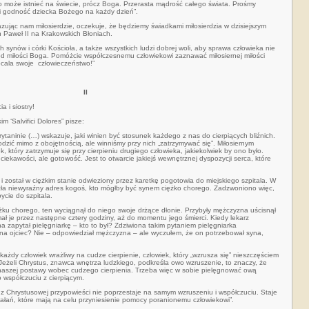
co może istnieć na świecie, prócz Boga. Przerasta mądrość całego świata. Prośmy
 godność dziecka Bożego na każdy dzień”.
ując nam miłosierdzie, oczekuje, że będziemy świadkami miłosierdzia w dzisiejszym
n Paweł II na Krakowskich Błoniach.
 synów i córki Kościoła, a także wszystkich ludzi dobrej woli, aby sprawa człowieka nie
od miłości Boga. Pomóżcie współczesnemu człowiekowi zaznawać miłosiernej miłości
 ocala swoje człowieczeństwo!”
II
a i siostry!
im ‘Salvifici Dolores” pisze:
taninie (…) wskazuje, jaki winien być stosunek każdego z nas do cierpiących bliźnich.
odzić mimo z obojętnością, ale winniśmy przy nich „zatrzymywać się”. Miłosiernym
, który zatrzymuje się przy cierpieniu drugiego człowieka, jakiekolwiek by ono było.
iekawości, ale gotowość. Jest to otwarcie jakiejś wewnętrznej dyspozycji serca, które
i został w ciężkim stanie odwieziony przez karetkę pogotowia do miejskiego szpitala. W
azła niewyraźny adres kogoś, kto mógłby być synem ciężko chorego. Zadzwoniono więc,
ycie do szpitala.
óżku chorego, ten wyciągnął do niego swoje drżące dłonie. Przybyły mężczyzna uścisnął
mał je przez następne cztery godziny, aż do momentu jego śmierci. Kiedy lekarz
na zapytał pielęgniarkę – kto to był? Zdziwiona takim pytaniem pielęgniarka
pana ojciec? Nie – odpowiedział mężczyzna – ale wyczułem, że on potrzebował syna,
ażdy człowiek wrażliwy na cudze cierpienie, człowiek, który „wzrusza się” nieszczęściem
. Jeżeli Chrystus, znawca wnętrza ludzkiego, podkreśla owo wzruszenie, to znaczy, że
 naszej postawy wobec cudzego cierpienia. Trzeba więc w sobie pielęgnować ową
o współczuciu z cierpiącym.
z Chrystusowej przypowieści nie poprzestaje na samym wzruszeniu i współczuciu. Staje
ałań, które mają na celu przyniesienie pomocy poranionemu człowiekowi”.