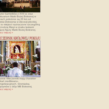
ztor karmelitów z XVII w. oraz
ktuarium Matki Bożej Bolesnej w
rach położone są 20 km od
bia-Dobrzynia w diecezji płockiej.
t to miejsce naznaczone szczególną
cnością Maryi w znaku łaskami
ącej figury Matki Bożej Bolesnej.
acz więcej »
otnie Wieczerniki mają charakter
tkań modlitewno-
ngelizacyjnych. Gromadzą
lgrzymów u stóp MB Bolesnej.
acz więcej »