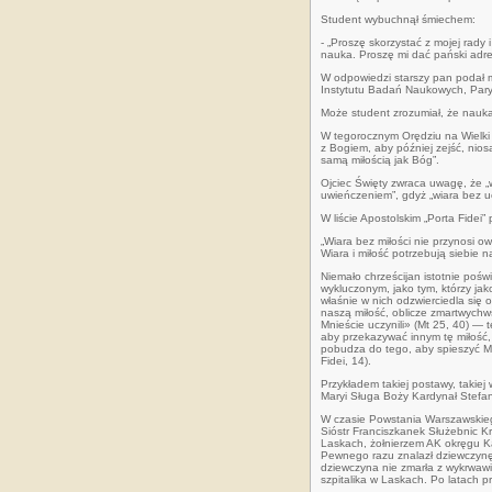
Student wybuchnął śmiechem:
- „Proszę skorzystać z mojej rady
nauka. Proszę mi dać pański adres
W odpowiedzi starszy pan podał mu
Instytutu Badań Naukowych, Pary
Może student zrozumiał, że nauka n
W tegorocznym Orędziu na Wielki 
z Bogiem, aby później zejść, niosą
samą miłością jak Bóg”.
Ojciec Święty zwraca uwagę, że „w
uwieńczeniem”, gdyż „wiara bez u
W liście Apostolskim „Porta Fidei”
„Wiara bez miłości nie przynosi 
Wiara i miłość potrzebują siebie 
Niemało chrześcijan istotnie poś
wykluczonym, jako tym, którzy jak
właśnie w nich odzwierciedla się
naszą miłość, oblicze zmartwychw
Mnieście uczynili» (Mt 25, 40) —
aby przekazywać innym tę miłość,
pobudza do tego, aby spieszyć Mu
Fidei, 14).
Przykładem takiej postawy, takiej w
Maryi Sługa Boży Kardynał Stefa
W czasie Powstania Warszawskieg
Sióstr Franciszkanek Służebnic Kr
Laskach, żołnierzem AK okręgu Ka
Pewnego razu znalazł dziewczynę
dziewczyna nie zmarła z wykrwawie
szpitalika w Laskach. Po latach 