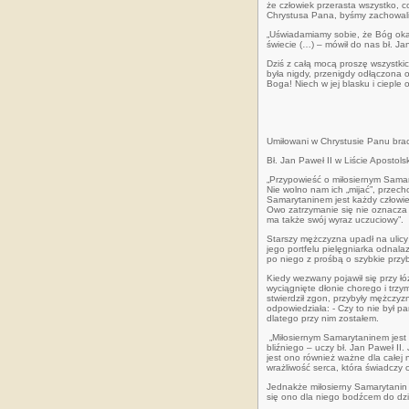
że człowiek przerasta wszystko, 
Chrystusa Pana, byśmy zachowali
„Uświadamiamy sobie, że Bóg okaz
świecie (…) – mówił do nas bł. Ja
Dziś z całą mocą proszę wszystkich
była nigdy, przenigdy odłączona 
Boga! Niech w jej blasku i cieple
Umiłowani w Chrystusie
Panu braci
Bł. Jan Paweł II w Liście Apostolsk
„Przypowieść o miłosiernym Samary
Nie wolno nam ich „mijać”, przech
Samarytaninem jest każdy człowiek
Owo zatrzymanie się nie oznacza c
ma także swój wyraz uczuciowy”.
Starszy mężczyzna upadł na ulicy 
jego portfelu pielęgniarka odnal
po niego z prośbą o szybkie przyb
Kiedy wezwany pojawił się przy ł
wyciągnięte dłonie chorego i trzy
stwierdził zgon, przybyły mężczyz
odpowiedziała: - Czy to nie był 
dlatego przy nim zostałem.
„Miłosiernym Samarytaninem jest k
bliźniego – uczy bł. Jan Paweł II
jest ono również ważne dla całej
wrażliwość serca, która świadczy 
Jednakże miłosierny Samarytanin 
się ono dla niego bodźcem do dzi