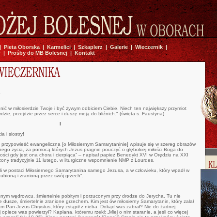
|
Pieta Oborska
|
Karmelici
|
Szkaplerz
|
Galerie
|
Wieczernik
|
w
|
Prośby do MB Bolesnej
|
Kontakt
a
nić w miłosierdzie Twoje i być żywym odbiciem Ciebie. Niech ten największy przymiot
rdzie, przejdzie przez serce i duszę moją do bliźnich." (święta s. Faustyna)
I
 i siostry!
przypowieść ewangeliczna [o Miłosiernym Samarytaninie] wpisuje się w szereg obrazów
ennego życia, za pomocą których Jezus pragnie pouczyć o głębokiej miłości Boga do
lności gdy jest ona chora i cierpiąca” – napisał papież Benedykt XVI w Orędziu na XXI
ny tradycyjnie 11 lutego, w liturgiczne wspomnienie NMP z Lourdes.
li w postaci Miłosiernego Samarytanina samego Jezusa, a w człowieku, który wpadł w
ubioną i zranioną przez swój grzech”.
nym wędrowcu, śmiertelnie pobitym i porzuconym przy drodze do Jerycha. Tu nie
e dusze, śmiertelnie zranione grzechem. Kim jest ów miłosierny Samarytanin, który zalał
m Pan Jezus Chrystus, który zstąpił z nieba. Dokąd was zabrał? Nie do żadnej
j opiece was powierzył? Kapłana, któremu rzekł: „Miej o nim staranie, a jeśli co więcej