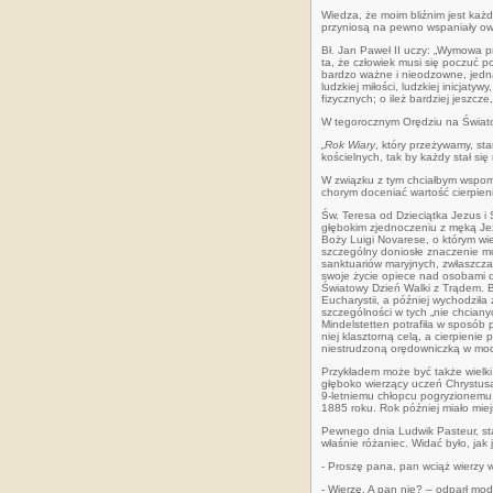
Wiedza, że moim bliźnim jest każ
przyniosą na pewno wspaniały owo
Bł. Jan Paweł II uczy: „Wymowa pr
ta, że człowiek musi się poczuć p
bardzo ważne i nieodzowne, jedna
ludzkiej miłości, ludzkiej inicjaty
fizycznych; o ileż bardziej jeszcz
W tegorocznym Orędziu na Świat
„Rok Wiary
, który przeżywamy, st
kościelnych, tak by każdy stał si
W związku z tym chciałbym wspomn
chorym doceniać wartość cierpieni
Św. Teresa od Dzieciątka Jezus i 
głębokim zjednoczeniu z męką Jezu
Boży Luigi Novarese, o którym wi
szczególny doniosłe znaczenie mod
sanktuariów maryjnych, zwłaszcza 
swoje życie opiece nad osobami do
Światowy Dzień Walki z Trądem. B
Eucharystii, a później wychodził
szczególności w tych „nie chciany
Mindelstetten potrafiła w sposób p
niej klasztorną celą, a cierpienie
niestrudzoną orędowniczką w modli
Przykładem może być także wielki 
głęboko wierzący uczeń Chrystusa
9-letniemu chłopcu pogryzionemu 
1885 roku. Rok później miało mie
Pewnego dnia Ludwik Pasteur, sta
właśnie różaniec. Widać było, jak
- Proszę pana, pan wciąż wierzy w
- Wierzę. A pan nie? – odparł modl