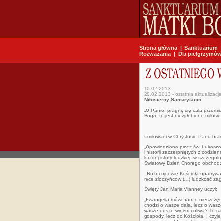
Strona główna
|
Sanktuarium
Rozważania
|
Dla pielgrzymó
10.02.2013
20.02.2013 - ostatnia aktualizacj
Miłosierny Samarytanin
„O Panie, pragnę się cała przemie
Boga, to jest niezgłębione miłosie
Umiłowani w Chrystusie Panu bracia
„Opowiedziana przez św. Łukasza 
i historii zaczerpniętych z codzi
każdej istoty ludzkiej, w szczegó
Światowy Dzień Chorego obchodzo
„Różni ojcowie Kościoła upatrywa
ręce złoczyńców (…) ludzkość zag
Święty Jan Maria Vianney uczył:
„Ewangelia mówi nam o nieszczęs
chodzi o wasze ciała, lecz o wasz
wasze dusze winem i oliwą? To sa
gospody, lecz do Kościoła. I czyje