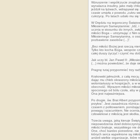
Wzruszenie i współczucie znajduj
wynalazca insuliny, jako mały ch
jeździł na łyżwach, wdrapywał si
czasie umarła z powodu „cukru we 
cukrzycę. Po latach udało mu się 
W Orędziu na tegoroczny Światow
Miłosiernym Samarytaninie: „Idź,
ucznia w stosunku do innych, zwł
miłości Boga – utrzymując z Nim si
Miłosiernego Samarytanina, o oso
pozbawione zasobów (…)”.
„Bez miłości Bożej jest rzeczą ni
Tylko kto kocha Boga, wesprze czy
całej duszy życzyć i czynić mu dob
Jak uczy bł. Jan Paweł II: „Miłos
(…) można powiedzieć, że daje sieb
Pragnę tutaj przypomnieć trzy rad
Krakowski jałmużnik, z całą mocą 
dając mu chleb okraszony miłośc
wolontariuszy w hospicjach, a w wi
obecność. Wyrazem miłości miłosi
spoconego od bólu czoła, aby w go
Ona jest najważniejsza.
Po drugie, św. Brat Albert przypo
przykra”. Jest zasadnicza różnica 
czasem z politowaniem, poniżając 
powagą i szacunkiem. Nie ocenia, 
człowiekowi z miłością jest słodka
Trzecia uwaga, jaką kieruje Święt
niepowodzenia dzieł dobroczynny
miłości brakuje, wszystkiego nie
One, choć bardzo potrzebne, nie s
których serca wypełnione są miłoś
aniżeli wielkie organizacje, któr