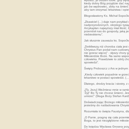
wydasz, ja oddam tobie, gdy będę 
kiedy dobry Bóg przyjdzie dać n
jak ów wędrowiec, zbity na śmier
aby tam otrzymać lekarstwa i opie
Błogosławiony Ks. Michał Sopoćk
„Zbawiciel (…) daje nam przykład
nadprzyrodzonych, okrytego tysiąc
Arcykapłan najwyższy miał litość,
przeniósł nas do gospody, jaką je
niebieskiemu”.
Jak słusznie zauważa ks. Sopoćk
„Dotkliwszą niż choroba ciała jest
Chrystus Pan podał nam cudowny ś
nie grzesz więcej" - słyszy chory
Miłosierdzie Boże. Na samo wspomn
człowieka. Prawdziwie to zdrój ch
spowiedzi”.
Święty Proboszcz z Ars w jednym
„Kiedy człowiek popadnie w grzech
lekarstwo w postaci spowiedzi. (
Dlatego, drodzy bracia i siostry, 
„[Ty, Jezu] Weźmiesz mnie w ramio
'Żyj!' Bo Ty nie chcesz śmierci. 
umrzeć" (Sługa Boży Stefan Kard
Doświadczając Bożego miłosierdz
jesteśmy do naśladowania Chrys
Rozumiała to święta Faustyna, dla
„
O Panie, pragnę się cała przemie
Boga, to jest niezgłębione miłosie
Do księdza Wacława Grosera przys