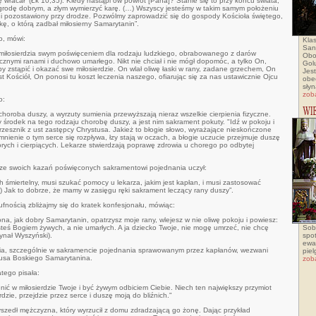
wracał” (Łk 10,35). Kiedy nastąpi ów powrót [Pana]? Stanie się to przy końcu świata,
agrodę dobrym, a złym wymierzyć karę. (…) Wszyscy jesteśmy w takim samym położeniu
ć i pozostawiony przy drodze. Pozwólmy zaprowadzić się do gospody Kościoła świętego,
kę, o którą zadbał miłosierny Samarytanin”.
o, mówi:
Klas
San
 miłosierdzia swym poświęceniem dla rodzaju ludzkiego, obrabowanego z darów
Obo
znymi ranami i duchowo umarłego. Nikt nie chciał i nie mógł dopomóc, a tylko On,
Golu
 by zstąpić i okazać swe miłosierdzie. On wlał oliwę łaski w rany, zadane grzechem, On
Jes
st Kościół, On ponosi tu koszt leczenia naszego, ofiarując się za nas ustawicznie Ojcu
obe
słyn
zob
o:
 choroba duszy, a wyrzuty sumienia przewyższają nieraz wszelkie cierpienia fizyczne.
rodek na tego rodzaju chorobę duszy, a jest nim sakrament pokuty. "Idź w pokoju i
 grzesznik z ust zastępcy Chrystusa. Jakież to błogie słowo, wyrażające nieskończone
ienie o tym serce się rozpływa, łzy stają w oczach, a błogie uczucie przejmuje duszę
orych i cierpiących. Lekarze stwierdzają poprawę zdrowia u chorego po odbytej
 ze swoich kazań poświęconych sakramentowi pojednania uczył:
 śmiertelny, musi szukać pomocy u lekarza, jakim jest kapłan, i musi zastosować
…) Jak to dobrze, że mamy w zasięgu ręki sakrament leczący rany duszy”.
z ufnością zbliżajmy się do kratek konfesjonału, mówiąc:
na, jak dobry Samarytanin, opatrzysz moje rany, wlejesz w nie oliwę pokoju i powiesz:
Jesteś Bogiem żywych, a nie umarłych. A ja dziecko Twoje, nie mogę umrzeć, nie chcę
Sob
ynał Wyszyński).
spo
ewa
ia, szczególnie w sakramencie pojednania sprawowanym przez kapłanów, wezwani
pie
tusa Boskiego Samarytanina.
zob
tego pisała:
nić w miłosierdzie Twoje i być żywym odbiciem Ciebie. Niech ten największy przymiot
rdzie, przejdzie przez serce i duszę moją do bliźnich."
zedł mężczyzna, który wyrzucił z domu zdradzającą go żonę. Dając przykład