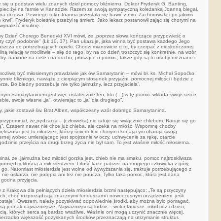
e się u podstaw wielu znanych dzieł pomocy bliźniemu. Doktor Fryderyk G. Banting,
łopiec żył na farmie w Kanadzie. Razem ze swoją sympatyczną koleżanką Joanną biegał,
ę na drzewa. Pewnego roku Joanna przestała się bawić z nim. Zachorowała i po jakimś
krwi”. Fryderyk boleśnie przeżył tę śmierć. Jako lekarz postanowił zając się chorymi na
wynaleźć insulinę.
y Dzień Chorego Benedykt XVI mówi, że „
poprzez słowa kończące przypowieść o
 i ty czyń podobnie" (Łk 10, 37), Pan ukazuje, jaka winna być postawa każdego Jego
aszcza do potrzebujących opieki. Chodzi mianowicie o to, by czerpać z nieskończonej
lną relację w modlitwie – siłę do tego, by na co dzień troszczyć się konkretnie, na wzór
by zranione na ciele i na duchu, proszące o pomoc, także gdy są to osoby nieznane i
emożliwą być miłosiernym prawdziwie jak ów Samarytanin – mówi bł. ks. Michał Sopoćko.
nnie bliźniego, nawiąże z cierpiącym stosunek przyjaźni, pomocnej miłości i będzie z
rze. Bo biedny potrzebuje nie tylko jałmużny, lecz przyjaciela”.
iernym Samarytaninem jest więc ostatecznie ten, kto (…) w tę pomoc wkłada swoje serce
ie, swoje własne „ja”, otwierając to „ja” dla drugiego”.
y, jakie zostawił św. Brat Albert, współczesny wzór dobrego Samarytanina.
przypomniał, że„nędzarza – (człowieka) nie ratuje się wyłącznie chlebem. Ratuje się go
ią”. Czasem nawet nie chce już chleba, ale czeka na miłość. Wspomnę choćby
ększości jest to młodzież, którzy śmiertelnie chorym i konającym ofiarują swoją
ernej wobec umierającego jest spojrzenie w oczy, uchwycenie za rękę, otarcie
dzinie przejścia na drugi brzeg życia nie był sam. To jest właśnie miłość miłosierna.
minał, że „jałmużna bez miłości gorzka jest, chleb nie ma smaku, pomoc najtroskliwsza
pomiędzy litością a miłosierdziem. Litość każe patrzeć na drugiego człowieka z góry,
go. Natomiast miłosierdzie jest wolne od wywyższania się, traktuje potrzebującego z
nie oskarża, nie potępia ani też nie poucza. Tylko taka pomoc, która jest dana
, godna przyjęcia.
y z Krakowa dla pełniących dzieła miłosierdzia brzmi następująco: „Te są przyczyny
ch, choć rozporządzają znacznymi funduszami i nowoczesnym urządzeniem: jeśli
 dostaje”. Owszem, należy pozyskiwać odpowiednie środki, aby można było pomagać.
ą jednak najważniejsze. Najważniejsi są ludzie – wolontariusze: młodzież i dzieci,
cią, których serca są bardzo wrażliwe. Właśnie oni mogą uczynić znacznie więcej,
e nierzadko większość pozyskanych środków przeznaczają na utrzymanie struktur.