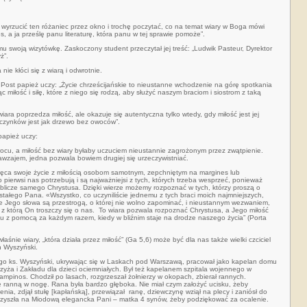
 i wyrzucić ten różaniec przez okno i trochę poczytać, co na temat wiary w Boga mówi
, a ja prześlę panu literaturę, która panu w tej sprawie pomoże”.
 swoją wizytówkę. Zaskoczony student przeczytał jej treść: „Ludwik Pasteur, Dyrektor
ż”.
ie kłóci się z wiarą i odwrotnie.
Post papież uczy: „Życie chrześcijańskie to nieustanne wchodzenie na górę spotkania
c miłość i siłę, które z niego się rodzą, aby służyć naszym braciom i siostrom z taką
iara poprzedza miłość, ale okazuje się autentyczna tylko wtedy, gdy miłość jest jej
czynków jest jak drzewo bez owoców”.
 papież uczy:
owocu, a miłość bez wiary byłaby uczuciem nieustannie zagrożonym przez zwątpienie.
nawzajem, jedna pozwala bowiem drugiej się urzeczywistniać.
więca swoje życie z miłością osobom samotnym, zepchniętym na margines lub
o pierwsi nas potrzebują i są najważniejsi z tych, których trzeba wesprzeć, ponieważ
 oblicze samego Chrystusa. Dzięki wierze możemy rozpoznać w tych, którzy proszą o
stałego Pana. «Wszystko, co uczyniliście jednemu z tych braci moich najmniejszych,
 te Jego słowa są przestrogą, o której nie wolno zapominać, i nieustannym wezwaniem,
 z którą On troszczy się o nas. To wiara pozwala rozpoznać Chrystusa, a Jego miłość
 z pomocą za każdym razem, kiedy w bliźnim staje na drodze naszego życia” (Porta
łaśnie wiary, „która działa przez miłość” (Ga 5,6) może być dla nas także wielki czciciel
n Wyszyński.
o ks. Wyszyński, ukrywając się w Laskach pod Warszawą, pracował jako kapelan domu
zyża i Zakładu dla dzieci ociemniałych. Był też kapelanem szpitala wojennego w
mpinos. Chodził po lasach, rozgrzeszał żołnierzy w okopach, zbierał rannych.
 ranną w nogę. Rana była bardzo głęboka. Nie miał czym założyć ucisku, żeby
nia, zdjął stułę [kapłańską], przewiązał ranę, dziewczynę wziął na plecy i zaniósł do
przyszła na Miodową elegancka Pani – matka 4 synów, żeby podziękować za ocalenie.