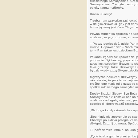
Miłosiernego Samarytanina, Grose
Samarytaninem? – pyta mężczyzn
opiekę ranną małżonkę.
Bracia i Siostry!
Trzeba nam wszystkim zachować g
w drugim człowieku, gdy jest dep
bo twoją ceną jest Krew Chrystusa
Pewna studentka spotkała na ulic
zostawić, że jego zdrowie, a naw
– Proszę powiedzieć, gdzie Pan 
mrozie. Odpowiedział: – Niech mni
to: – Pan także jest dzieckiem B
W końcu zgodził się i powiedział
ponownie. Był trzeźwy, przyszedł d
także jest dzieckiem Bożym, te sł
takie grzechy i takie.
Dziewczyna n
będzie wtedy szczęśliwym dzieck
Mężczyzna posłuchał dziewczyny i 
okazało się, że przy tej samej drod
prośbę jego matki od dłuższego cz
spotkał miłosiernego samarytanin
Drodzy Bracia i Siostry! Syn Boży 
Samarytanin nie zostawił nas na d
ocalić nas od zguby wiecznej, pr
spowiedzi i doprowadzić szczęśli
„Dla Boga każdy człowiek bez wyj
„Bóg nigdy nie zrezygnuje ze swoi
Choćbyś po ludzku przegrał całkow
dźwignij. Zacznij od nowa. Spróbu
19 października 1984 r., na kilka
„Życie trzeba godnie przeżyć, bo 