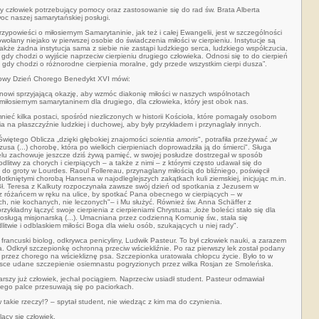
dy człowiek potrzebujący pomocy oraz zastosowanie się do rad św. Brata Alberta
c naszej samarytańskiej posługi.
zypowieści o miłosiernym Samarytaninie, jak też i całej Ewangelii, jest w szczególności
owołany niejako w pierwszej osobie do świadczenia miłości w cierpieniu. Instytucje są
kże żadna instytucja sama z siebie nie zastąpi ludzkiego serca, ludzkiego współczucia,
wy, gdy chodzi o wyjście naprzeciw cierpieniu drugiego człowieka. Odnosi się to do cierpień
e, gdy chodzi o różnorodne cierpienia moralne, gdy przede wszystkim cierpi dusza”.
owy Dzień Chorego Benedykt XVI mówi:
anowi sprzyjającą okazję, aby wzmóc diakonię miłości w naszych wspólnotach
ę miłosiernym samarytaninem dla drugiego, dla człowieka, który jest obok nas.
ieć kilka postaci, spośród niezliczonych w historii Kościoła, które pomagały osobom
a na płaszczyźnie ludzkiej i duchowej, aby były przykładem i przynaglały innych.
Świętego Oblicza „dzięki głębokiej znajomości
scientia amoris
", potrafiła przeżywać „w
sa (...) chorobę, która po wielkich cierpieniach doprowadziła ją do śmierci". Sługa
elu zachowuje jeszcze dziś żywą pamięć, w swojej posłudze dostrzegał w sposób
litwy za chorych i cierpiących – a także z nimi – z którymi często udawał się do
do groty w Lourdes. Raoul Follereau, przynaglany miłością do bliźniego, poświęcił
tkniętymi chorobą Hansena w najodleglejszych zakątkach kuli ziemskiej, inicjując m.in.
ł. Teresa z Kalkuty rozpoczynała zawsze swój dzień od spotkania z Jezusem w
a z różańcem w ręku na ulice, by spotkać Pana obecnego w cierpiących – w
ch, nie kochanych, nie leczonych"– i Mu służyć. Również św. Anna Schäffer z
rzykładny łączyć swoje cierpienia z cierpieniami Chrystusa: „łoże boleści stało się dla
 posługą misjonarską (...). Umacniana przez codzienną Komunię św., stała się
twie i odblaskiem miłości Boga dla wielu osób, szukających u niej rady".
francuski biolog, odkrywca penicyliny, Ludwik Pasteur. To był człowiek nauki, a zarazem
. Odkrył szczepionkę ochronną przeciw wściekliźnie. Po raz pierwszy lek został podany
przez chorego na wściekliznę psa. Szczepionka uratowała chłopcu życie.
Było to w
jsce udane szczepienie osiemnastu pogryzionych przez wilka Rosjan ze Smoleńska.
rszy już człowiek, jechał pociągiem. Naprzeciw usiadł student. Pasteur odmawiał
 jego palce przesuwają się po paciorkach.
 takie rzeczy!? – spytał student, nie wiedząc z kim ma do czynienia.
ący się człowiek.