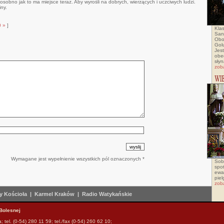
 osobno jak to ma miejsce teraz. Aby wyrośli na dobrych, wierzących i uczciwych ludzi.
ny.
0
»
]
Klas
San
Obo
Golu
Jes
obe
słyn
zob
Wymagane jest wypełnienie wszystkich pól oznaczonych *
Sob
spo
ewa
pie
zob
 Kościoła
|
Karmel Kraków
|
Radio Watykańskie
Bolesnej
tel. (0-54) 280 11 59; tel./fax (0-54) 260 62 10;