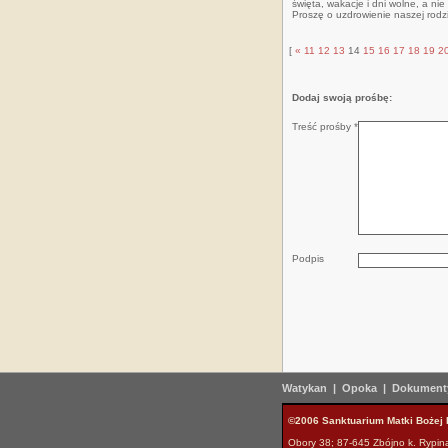
święta, wakacje i dni wolne, a nie
Proszę o uzdrowienie naszej rodzi
[
«
11
12
13
14
15
16
17
18
19
2
Dodaj swoją prośbę:
Treść prośby *
Podpis
Watykan
|
Opoka
|
Dokumenty
©2006 Sanktuarium Matki Bożej 
Obory 38; 87-645 Zbójno k. Rypina; 