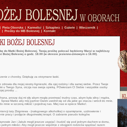
|
Pieta Oborska
|
Karmelici
|
Szkaplerz
|
Galerie
|
Wieczernik
|
w
|
Prośby do MB Bolesnej
|
Kontakt
bę do Matki Bożej Bolesnej. Twoją prośbę polecać będziemy Maryi w najbliższy
i Bożej Bolesnej o godz. 18.00 (w okresie jesienno-zimowym o 16.00).
czenie z choroby. Dziękuję za otrzymane łaski.
drowia dla mojej siostry Agnieszki, dla ojej rodziny i dla samej siebie. Przez Twoje
ki u Twego Syna, otczja nas swoja opieką. POwierzam CI Siebie i wszystkie osoby
jej prosby ...
ana, proszę daj mi siły abym mogła przetrwać trudny czas, abym była silna i mądra,
praw Matko aby mój partner Darek uwolnił się od zła jakie go otacza i wrócił do mnie,
o mnie w szczerą miłość i pojednaj nas. Miej nas w opiece Matko!.
tencji taty Zbigniewa - (nałogowego alkoholika) o opamiętanie, uzdrowienie i
enie pracy i podjęcie długotrwałej terapii. O zabranie pseudo kolegów.
synowie Jan i Jakub mogli jeszcze usypiać i budzić się pod jednym dachem w domu,
 pełnym miłości. Aby mogli jeszcze wspólnie z obojgiem rodziców spędzać razem