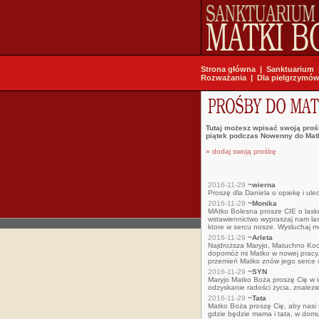
Strona główna
|
Sanktuarium
Rozważania
|
Dla pielgrzymó
Tutaj możesz wpisać swoją proś
piątek podczas Nowenny do Matk
» dodaj swoją prośbę
2016-11-29
~wierna
Proszę dla Daniela o opiekę i ule
2016-11-29
~Monika
MAtko Bolesna prosze CIE o laske z
wstawiennictwo wypraszaj nam las
ktore w sercu nosze. Wysluchaj mo
2016-11-29
~Arleta
Najdroższa Maryjo, Matuchno Koch
dopomóż mi Matko w nowej pracy. S
przemień Matko znów jego serce d
2016-11-29
~SYN
Maryjo Matko Boża proszę Cię w in
odzyskanie radości życia, znalezi
2016-11-29
~Tata
Matko Boża proszę Cię, aby nasi 
gdzie będzie mama i tata, w domu