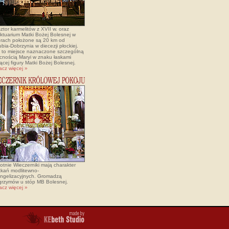
ztor karmelitów z XVII w. oraz
ktuarium Matki Bożej Bolesnej w
rach położone są 20 km od
bia-Dobrzynia w diecezji płockiej.
t to miejsce naznaczone szczególną
cnością Maryi w znaku łaskami
ącej figury Matki Bożej Bolesnej.
acz więcej »
otnie Wieczerniki mają charakter
tkań modlitewno-
ngelizacyjnych. Gromadzą
lgrzymów u stóp MB Bolesnej.
acz więcej »