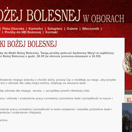
|
Pieta Oborska
|
Karmelici
|
Szkaplerz
|
Galerie
|
Wieczernik
|
w
|
Prośby do MB Bolesnej
|
Kontakt
bę do Matki Bożej Bolesnej. Twoją prośbę polecać będziemy Maryi w najbliższy
i Bożej Bolesnej o godz. 18.00 (w okresie jesienno-zimowym o 16.00).
owienie mojego dziecka z chorób skóry, proszę Cię o modlitwę za niego, aby przykre
 też o zdrowie dla całej mojej rodziny, dziękuję za okazane łaski.
skę zdrowia dla mojego. wnuka. i. szczęśliwy powrót młodszej córki.
esu i zdrowie i znalezienie pracy normalnej i potrzebne łaski i pomyślność w nauce i
ezienie pracy normalnej i pomyślność w moim utrapieniu i wszelkie potrzebne łaski i
aminów i znalezienie chłopaka.
rcina.