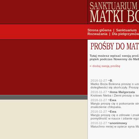
Strona główna
|
Sanktuarium
Rozważania
|
Dla pielgrzymó
Tutaj możesz wpisać swoją proś
piątek podczas Nowenny do Matk
» dodaj swoją prośbę
2016-11-27
~B.
Matko Boża Bolesna proszę o uzdr
dolegliwości się skończyły. Proszę
2016-11-27
~Anna Malgorzata
Krolowo Nieba i Ziemi proszę o ła
2016-11-27
~Ewa
Maryjo proszę cię o pokonanie str
znalezienie chłopaka.
2016-11-27
~Ewa
Maryjo proszę cię o zdrowie i znal
pomyślność w nauce i zdanie egz
2016-11-27
~anonimowy
Matuchno mniej w opiece syna Ma