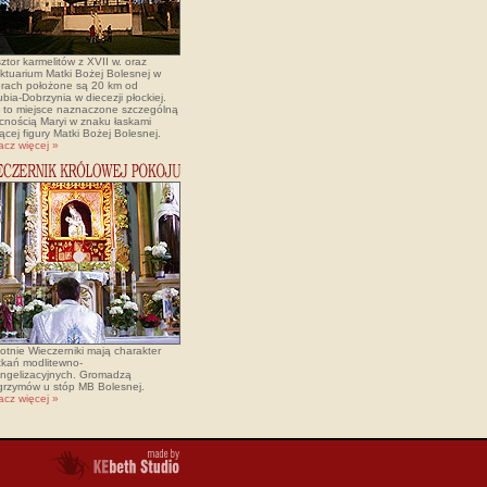
ztor karmelitów z XVII w. oraz
ktuarium Matki Bożej Bolesnej w
rach położone są 20 km od
bia-Dobrzynia w diecezji płockiej.
t to miejsce naznaczone szczególną
cnością Maryi w znaku łaskami
ącej figury Matki Bożej Bolesnej.
acz więcej »
otnie Wieczerniki mają charakter
tkań modlitewno-
ngelizacyjnych. Gromadzą
lgrzymów u stóp MB Bolesnej.
acz więcej »