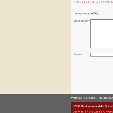
[
«
11
12
13
14
15
16
17
18
19
2
Dodaj swoją prośbę:
Treść prośby *
Podpis
Watykan
|
Opoka
|
Dokumenty
©2006 Sanktuarium Matki Bożej 
Obory 38; 87-645 Zbójno k. Rypina; 