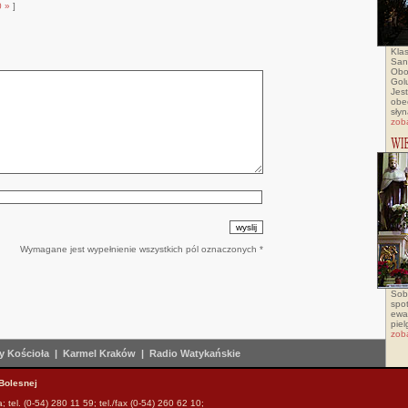
0
»
]
Klas
San
Obo
Golu
Jes
obe
słyn
zob
Wymagane jest wypełnienie wszystkich pól oznaczonych *
Sob
spo
ewa
pie
zob
 Kościoła
|
Karmel Kraków
|
Radio Watykańskie
Bolesnej
tel. (0-54) 280 11 59; tel./fax (0-54) 260 62 10;