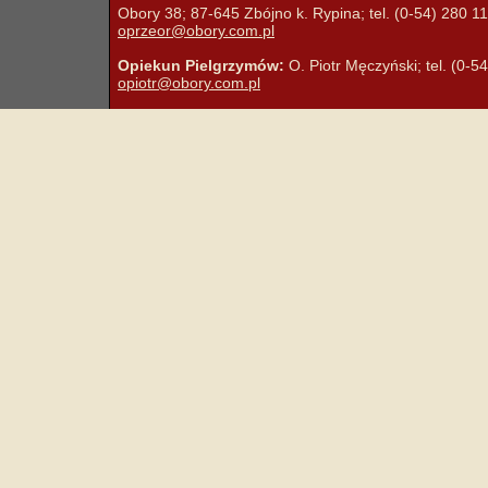
Obory 38; 87-645 Zbójno k. Rypina; tel. (0-54) 280 11 
oprzeor@obory.com.pl
Opiekun Pielgrzymów:
O. Piotr Męczyński; tel. (0-5
opiotr@obory.com.pl