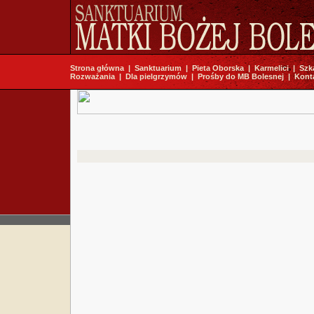
Strona główna
|
Sanktuarium
|
Pieta Oborska
|
Karmelici
|
Szk
Rozważania
|
Dla pielgrzymów
|
Prośby do MB Bolesnej
|
Kont