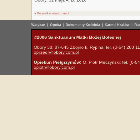
Obory, 31 maja A. D. 2026
« Wszystkie wiadomości
Watykan
|
Opoka
|
Dokumenty Kościoła
|
Karmel Kraków
|
Rad
©2006 Sanktuarium Matki Bożej Bolesnej
Obory 38; 87-645 Zbójno k. Rypina; tel. (0-54) 280 11 
oprzeor@obory.com.pl
Opiekun Pielgrzymów:
O. Piotr Męczyński; tel. (0-5
opiotr@obory.com.pl