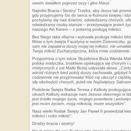
swoim światłem poprzez oczy i głos Maryi
.
Najmilsi Bracia i Siostry! Trzeba, aby Jezus tak pro
gdy przyjmujemy Go do serca w Komunii świętej i idz
pochylamy się nad dziećmi, odwiedzamy chorych, of
odwiedzamy osoby starsze – przeżywające jesień życ
naszego Ain Karem – z pokorną posługą miłości.
Bez Niego taka ofiarna i wytrwała posługa miłości bli
Mówi o tym święta Faustyna w swoim
Dzienniczku
, g
sam nie zapalał w duszy mojej tej miłości, nie umiała
Twoja miłość Eucharystyczna, która mnie codziennie
Przypomina o tym także Służebnica Boża Wanda Mal
polska mistyczka, troskliwie opiekująca się chorymi i 
mistycznych z ust Matki Bożej usłyszała słowa:
„Córko
wśród różnych bied pokój duszy zachowała, gdybyś 
codziennie nie przyjmowała! Któż cię uleczył z ciężkiej,
siły obchodzić chorych, jeżeli nie Najświętszy Sakram
Podobnie Święta Matka Teresa z Kalkuty posługująca
ulicach Kalkuty wskazuje nam Jezusa obecnego w ta
jest źródło mojego życia, mojego powołania i poświęc
jest moim życiem, moją miłością, moim wszystkim”
.
Nasz wielki Rodak Święty Jan Paweł II powiedział kie
miłości i rodzi miłość”.
Drodzy bracia i siostry!