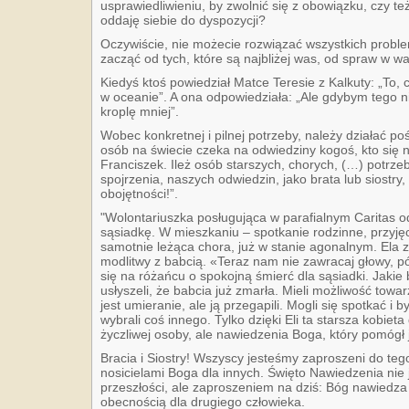
usprawiedliwieniu, by zwolnić się z obowiązku, czy te
oddaję siebie do dyspozycji?
Oczywiście, nie możecie rozwiązać wszystkich probl
zacząć od tych, które są najbliżej was, od spraw w wa
Kiedyś ktoś powiedział Matce Teresie z Kalkuty: „To, c
w oceanie”. A ona odpowiedziała: „Ale gdybym tego ni
kroplę mniej”.
Wobec konkretnej i pilnej potrzeby, należy działać poś
osób na świecie czeka na odwiedziny kogoś, kto się 
Franciszek. Ileż osób starszych, chorych, (…) potrz
spojrzenia, naszych odwiedzin, jako brata lub siostry
obojętności!”.
"Wolontariuszka posługująca w parafialnym Caritas 
sąsiadkę. W mieszkaniu – spotkanie rodzinne, przyję
samotnie leżąca chora, już w stanie agonalnym. Ela 
modlitwy z babcią. «Teraz nam nie zawracaj głowy, p
się na różańcu o spokojną śmierć dla sąsiadki. Jakie 
usłyszeli, że babcia już zmarła. Mieli możliwość towar
jest umieranie, ale ją przegapili. Mogli się spotkać i
wybrali coś innego. Tylko dzięki Eli ta starsza kobiet
życzliwej osoby, ale nawiedzenia Boga, który pomógł j
Bracia i Siostry! Wszyscy jesteśmy zaproszeni do tego
nosicielami Boga dla innych. Święto Nawiedzenia nie
przeszłości, ale zaproszeniem na dziś: Bóg nawiedza 
obecnością dla drugiego człowieka.