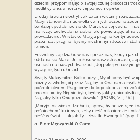
dziećmi przypominając o swojej czułej bliskości i tros
modlitwy oraz ufności w Jej pomoc i opiekę.
Drodzy bracia i siostry! Jak zatem widzimy rozważana
Maryi stanowi dla nas wielki dar i jednocześnie zad
bardziej upodabniać się do Maryi, do Jej ducha – naś
nie licząc zuchwale na siebie, ale powierzając ufnie 
prowadzeniu. W istocie, Maryja pragnie kontynuować
przez nas, pragnie, byśmy nieśli innym Jezusa i stal
ramion.
Pozwólmy Jej działać w nas i przez nas, kiedy i jak 
oddanie się Maryi, Jej miłość w naszych sercach, Jej
uśmiech na naszych twarzach, Jej pokój w naszym gło
wyciągniętych dłoniach.
Święty Maksymilian Kolbe uczy: „My chcemy być w sp
niczny zawładnięci przez Nią, by to Ona sama myślał
pośred­nictwem. Pragniemy do tego stopnia należeć d
nas nic, co by Nią nie było, byśmy jakby unicestwili si
Nią, aby tylko Ona pozostawała”. (POMK, VII, 452).
„Maryjo, niewiasto działania, spraw, by nasze ręce i n
pośpiechem” ku innym, żeby nieść miłosierdzie i mił
nieść w świat – tak jak Ty – światło Ewangelii” (pap. 
o. Piotr Męczyński O.Carm
.