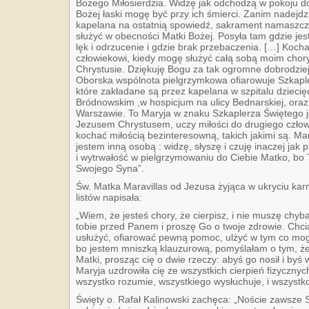
Bożego Miłosierdzia. Widzę jak odchodzą w pokoju do
Bożej łaski mogę być przy ich śmierci. Zanim nadejd
kapelana na ostatnią spowiedź, sakrament namaszcze
służyć w obecności Matki Bożej. Posyła tam gdzie jest
lęk i odrzucenie i gdzie brak przebaczenia. […] Koc
człowiekowi, kiedy mogę służyć całą sobą moim chor
Chrystusie. Dziękuję Bogu za tak ogromne dobrodziej
Oborska wspólnota pielgrzymkowa ofiarowuje Szkaple
które zakładane są przez kapelana w szpitalu dziecię
Bródnowskim ,w hospicjum na ulicy Bednarskiej, or
Warszawie. To Maryja w znaku Szkaplerza Świętego
Jezusem Chrystusem, uczy miłości do drugiego człowi
kochać miłością bezinteresowną, takich jakimi są. Mary
jestem inną osobą : widzę, słyszę i czuję inaczej jak 
i wytrwałość w pielgrzymowaniu do Ciebie Matko, bo 
Swojego Syna”.
Św. Matka Maravillas od Jezusa żyjąca w ukryciu karm
listów napisała:
„Wiem, że jesteś chory, że cierpisz, i nie muszę chy
tobie przed Panem i proszę Go o twoje zdrowie. Chc
usłużyć, ofiarować pewną pomoc, ulżyć w tym co mog
bo jestem mniszką klauzurową, pomyślałam o tym, że 
Matki, prosząc cię o dwie rzeczy: abyś go nosił i byś 
Maryja uzdrowiła cię ze wszystkich cierpień fizycznyc
wszystko rozumie, wszystkiego wysłuchuje, i wszystko
Święty o. Rafał Kalinowski zachęca: „Noście zawsze S