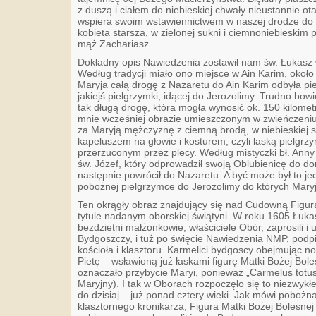
z duszą i ciałem do niebieskiej chwały nieustannie ot
wspiera swoim wstawiennictwem w naszej drodze do N
kobieta starsza, w zielonej sukni i ciemnoniebieskim pł
mąż Zachariasz.
Dokładny opis Nawiedzenia zostawił nam św. Łukasz w
Według tradycji miało ono miejsce w Ain Karim, okoł
Maryja całą drogę z Nazaretu do Ain Karim odbyła pi
jakiejś pielgrzymki, idącej do Jerozolimy. Trudno bo
tak długą drogę, która mogła wynosić ok. 150 kilom
mnie wcześniej obrazie umieszczonym w zwieńczeniu
za Maryją mężczyznę z ciemną brodą, w niebieskiej s
kapeluszem na głowie i kosturem, czyli laską pielgrz
przerzuconym przez plecy. Według mistyczki bł. Ann
św. Józef, który odprowadził swoją Oblubienicę do do
następnie powrócił do Nazaretu. A być może był to j
pobożnej pielgrzymce do Jerozolimy do których Maryj
Ten okrągły obraz znajdujący się nad Cudowną Figurą
tytule nadanym oborskiej świątyni. W roku 1605 Łukas
bezdzietni małżonkowie, właściciele Obór, zaprosili i 
Bydgoszczy, i tuż po święcie Nawiedzenia NMP, podpis
kościoła i klasztoru. Karmelici bydgoscy obejmując n
Pietę – wsławioną już łaskami figurę Matki Bożej Bole
oznaczało przybycie Maryi, ponieważ „Carmelus totus
Maryjny). I tak w Oborach rozpoczęło się to niezwykł
do dzisiaj – już ponad cztery wieki. Jak mówi pobożn
klasztornego kronikarza, Figura Matki Bożej Bolesne