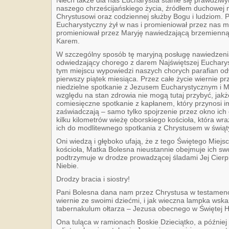
Niech także dla nas Eucharystia stanie się prawdziw
naszego chrześcijańskiego życia, źródłem duchowej 
Chrystusowi oraz codziennej służby Bogu i ludziom.
Eucharystyczny żył w nas i promieniował przez nas mi
promieniował przez Maryję nawiedzającą brzemienną 
Karem.
W szczególny sposób tę maryjną posługę nawiedzeni
odwiedzający chorego z darem Najświętszej Euchary
tym miejscu wypowiedzi naszych chorych parafian o
pierwszy piątek miesiąca. Przez całe życie wiernie prz
niedzielne spotkanie z Jezusem Eucharystycznym i Ma
względu na stan zdrowia nie mogą tutaj przybyć, jakże
comiesięczne spotkanie z kapłanem, który przynosi i
zaświadczają – samo tylko spojrzenie przez okno ich
kilku kilometrów wieżę oborskiego kościoła, która w
ich do modlitewnego spotkania z Chrystusem w świąt
Oni wiedzą i głęboko ufają, że z tego Świętego Miejs
kościoła, Matka Bolesna nieustannie obejmuje ich sw
podtrzymuje w drodze prowadzącej śladami Jej Cier
Niebie.
Drodzy bracia i siostry!
Pani Bolesna dana nam przez Chrystusa w testamenci
wiernie ze swoimi dziećmi, i jak wieczna lampka wska
tabernakulum ołtarza – Jezusa obecnego w Świętej Ho
Ona tuląca w ramionach Boskie Dzieciątko, a później 