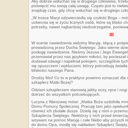
Aby dobrze wsłuchać się w drugiego człowieka, trzeb
poświęcić mu swoją całą uwagę. Często jest to nieła
znajduję czas, gdy chcę wsłuchać się w drugiego cz
„W trosce Maryi odzwierciedla się czułość Boga – mó
uobecnia się w życiu licznych osób, które są blisko ch
potrzeby, nawet najbardziej niedostrzegalne, poniewa
III
W scenie nawiedzenia widzimy Maryję, idącą z pośpie
prowadzoną przez Ducha Świętego. Jako wierne dzie
posługę nawiedzenia. Nieśmy Jezusa i Jego Ewangeli
przemawiał przez nas językiem miłości, by pocieszał 
dodawał odwagi i napełniał pokojem, szczególnie tych,
się opuszczeni i wykluczeni, którzy potrzebują światła 
bliskości naszego Pana.
Drodzy Moi! Co to w praktyce powinno oznaczać dla 
szkaplerz Matki Bożej?
Odziani szkaplerzem stanowią jakby oczy, ręce i nog
dotrzeć do wszystkich potrzebujących.
Lucyna z Warszawy mówi: „Matka Boża uzdolniła mnie
Domu Pomocy Społecznej. Pracuję tam jako opiekunka. 
również ich zbolałe dusze. Dzielę się z nimi o przem
Szkaplerza Świętego. Niektórzy z nich przed śmierc
wzywam na pomoc Maryję i całe Niebo aby przyszli im
do domu Ojca, modlę się nakładam Szkaplerz Święty