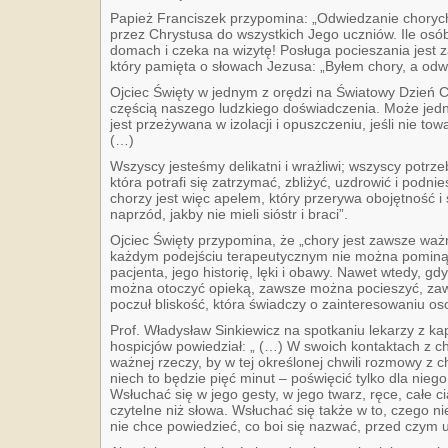
Papież Franciszek przypomina: „Odwiedzanie choryc
przez Chrystusa do wszystkich Jego uczniów. Ile osó
domach i czeka na wizytę! Posługa pocieszania jest
który pamięta o słowach Jezusa: „Byłem chory, a odwi
Ojciec Święty w jednym z orędzi na Światowy Dzień C
częścią naszego ludzkiego doświadczenia. Może jedna
jest przeżywana w izolacji i opuszczeniu, jeśli nie tow
(…)
Wszyscy jesteśmy delikatni i wrażliwi; wszyscy potrz
która potrafi się zatrzymać, zbliżyć, uzdrowić i podnie
chorzy jest więc apelem, który przerywa obojętność i 
naprzód, jakby nie mieli sióstr i braci”.
Ojciec Święty przypomina, że „chory jest zawsze ważn
każdym podejściu terapeutycznym nie można pominąć
pacjenta, jego historię, lęki i obawy. Nawet wtedy, 
można otoczyć opieką, zawsze można pocieszyć, zaw
poczuł bliskość, która świadczy o zainteresowaniu oso
Prof. Władysław Sinkiewicz na spotkaniu lekarzy z ka
hospicjów powiedział: „ (…) W swoich kontaktach z c
ważnej rzeczy, by w tej określonej chwili rozmowy z c
niech to będzie pięć minut – poświęcić tylko dla nieg
Wsłuchać się w jego gesty, w jego twarz, ręce, całe ci
czytelne niż słowa. Wsłuchać się także w to, czego 
nie chce powiedzieć, co boi się nazwać, przed czym u