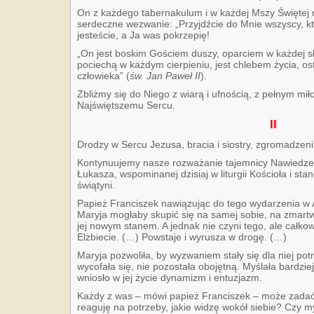
On z każdego tabernakulum i w każdej Mszy Świętej n
serdeczne wezwanie: „Przyjdźcie do Mnie wszyscy, któ
jesteście, a Ja was pokrzepię!
„On jest boskim Gościem duszy, oparciem w każdej sł
pociechą w każdym cierpieniu, jest chlebem życia, 
człowieka” (
św. Jan Paweł II
).
Zbliżmy się do Niego z wiarą i ufnością, z pełnym mi
Najświętszemu Sercu.
II
Drodzy w Sercu Jezusa, bracia i siostry, zgromadze
Kontynuujemy nasze rozważanie tajemnicy Nawiedzen
Łukasza, wspominanej dzisiaj w liturgii Kościoła i stan
świątyni.
Papież Franciszek nawiązując do tego wydarzenia w
Maryja mogłaby skupić się na samej sobie, na zmart
jej nowym stanem. A jednak nie czyni tego, ale całkow
Elżbiecie. (…) Powstaje i wyrusza w drogę. (…)
Maryja pozwoliła, by wyzwaniem stały się dla niej potr
wycofała się, nie pozostała obojętną. Myślała bardziej
wniosło w jej życie dynamizm i entuzjazm.
Każdy z was – mówi papież Franciszek – może zadać 
reaguję na potrzeby, jakie widzę wokół siebie? Czy m