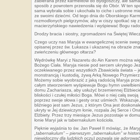
zabierana przez karmelitów do Bydgoszczy, ale sama
sposób z powrotem przenosiła się do Obór. W ten sp
sama wybrała sobie i ukochała to ciche i ustronne miej
ze swoimi dziećmi. Od tego dnia do Oborskiego Karm
rozmodlonych pielgrzymów, aby w ciszy spotkać się z 
macierzyńskiego nawiedzenia i wyśpiewać Bogu rados
Drodzy bracia i siostry, zgromadzeni na Świętej Wie
Czego uczy nas Maryja w ewangelicznej scenie sweg
opisanej przez św. Łukasza i ukazanej na obrazie zn
zwieńczeniu głównego ołtarza?
Wędrówkę Maryi z Nazaretu do Ain Karem można wię
Bożego Ciała. Maryja niesie pod sercem ukrytego Je
oczekiwanego przez wszystkich Zbawiciela świata – j
monstrancją i kustodią, żywą Arką Nowego Przymier
Możemy sobie wyobrazić z jaką radością Maryja przem
całym stworzeniem wyśpiewuje Bogu hymn uwielbienia
domu Zachariasza, aby usłużyć brzemiennej Elżbieci
bliskości i czułej miłości Boga. Mówi o niej całą swoj
poprzez swoje słowa i gesty oraz uśmiech. Wskazuje, 
bliźniego jest sam Jezus, z którym Ona jest doskona
ukryty w Jej dziewiczym łonie, rozpala Jej Serce i On
Elżbiety. Przez trzy miesiące Jezus pozostaje w dom
łonie Maryi jak w tabernakulum kościoła.
Pięknie wyjaśnia to św. Jan Paweł II mówiąc, że
Mary
„tabernakulum” – pierwszym „tabernakulum” w histori
niewidoczny dla ludzkich oczu) pozwala się adorować 