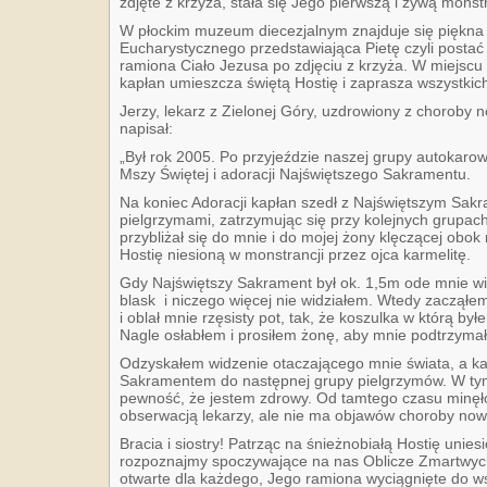
zdjęte z krzyża, stała się Jego pierwszą i żywą monst
W płockim muzeum diecezjalnym znajduje się piękna
Eucharystycznego przedstawiająca Pietę czyli postać
ramiona Ciało Jezusa po zdjęciu z krzyża. W miejscu
kapłan umieszcza świętą Hostię i zaprasza wszystkic
Jerzy, lekarz z Zielonej Góry, uzdrowiony z choroby
napisał:
„Był rok 2005. Po przyjeździe naszej grupy autokaro
Mszy Świętej i adoracji Najświętszego Sakramentu.
Na koniec Adoracji kapłan szedł z Najświętszym Sa
pielgrzymami, zatrzymując się przy kolejnych grupach
przybliżał się do mnie i do mojej żony klęczącej obo
Hostię niesioną w monstrancji przez ojca karmelitę.
Gdy Najświętszy Sakrament był ok. 1,5m ode mnie wi
blask i niczego więcej nie widziałem. Wtedy zacząłem 
i oblał mnie rzęsisty pot, tak, że koszulka w którą by
Nagle osłabłem i prosiłem żonę, aby mnie podtrzymała
Odzyskałem widzenie otaczającego mnie świata, a ka
Sakramentem do następnej grupy pielgrzymów. W t
pewność, że jestem zdrowy. Od tamtego czasu minęło 
obserwacją lekarzy, ale nie ma objawów choroby now
Bracia i siostry! Patrząc na śnieżnobiałą Hostię unie
rozpoznajmy spoczywające na nas Oblicze Zmartwyc
otwarte dla każdego, Jego ramiona wyciągnięte do ws