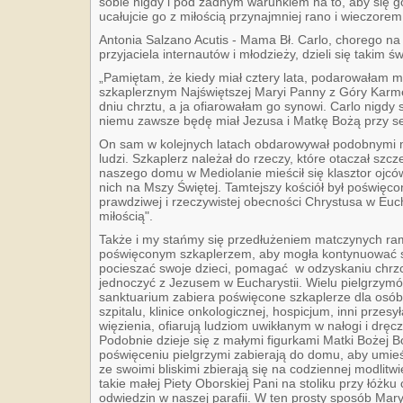
sobie nigdy i pod żadnym warunkiem na to, aby się g
ucałujcie go z miłością przynajmniej rano i wieczorem.
Antonia Salzano Acutis - Mama Bł. Carlo, chorego na
przyjaciela internautów i młodzieży, dzieli się takim
„Pamiętam, że kiedy miał cztery lata, podarowałam m
szkaplerznym Najświętszej Maryi Panny z Góry Karme
dniu chrztu, a ja ofiarowałam go synowi. Carlo nigdy s
niemu zawsze będę miał Jezusa i Matkę Bożą przy se
On sam w kolejnych latach obdarowywał podobnymi 
ludzi. Szkaplerz należał do rzeczy, które otaczał szc
naszego domu w Mediolanie mieścił się klasztor ojcó
nich na Mszy Świętej. Tamtejszy kościół był poświęco
prawdziwej i rzeczywistej obecności Chrystusa w Eucha
miłością".
Także i my stańmy się przedłużeniem matczynych ra
poświęconym szkaplerzem, aby mogła kontynuować s
pocieszać swoje dzieci, pomagać w odzyskaniu chrzcie
jednoczyć z Jezusem w Eucharystii. Wielu pielgrzym
sanktuarium zabiera poświęcone szkaplerze dla osób
szpitalu, klinice onkologicznej, hospicjum, inni przesy
więzienia, ofiarują ludziom uwikłanym w nałogi i drę
Podobnie dzieje się z małymi figurkami Matki Bożej B
poświęceniu pielgrzymi zabierają do domu, aby umieś
ze swoimi bliskimi zbierają się na codziennej modlit
takie małej Piety Oborskiej Pani na stoliku przy łóż
odwiedzin w naszej parafii. W ten prosty sposób Mary