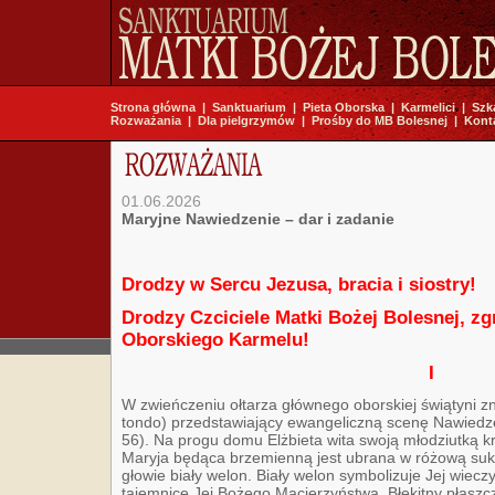
Strona główna
|
Sanktuarium
|
Pieta Oborska
|
Karmelici
|
Szk
Rozważania
|
Dla pielgrzymów
|
Prośby do MB Bolesnej
|
Kont
01.06.2026
Maryjne Nawiedzenie – dar i zadanie
Drodzy w Sercu Jezusa, bracia i siostry!
Drodzy Czciciele Matki Bożej Bolesnej, z
Oborskiego Karmelu!
I
W zwieńczeniu ołtarza głównego oborskiej świątyni zn
tondo) przedstawiający ewangeliczną scenę Nawiedze
56). Na progu domu Elżbieta wita swoją młodziutką
Maryja będąca brzemienną jest ubrana w różową suknię
głowie biały welon. Biały welon symbolizuje Jej wiec
tajemnicę Jej Bożego Macierzyństwa. Błękitny płasz