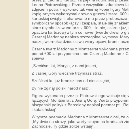
przez p. Leona z Kartuz. Ta piękna figura jest przes
Leona Piotrowskiego. Przede wszystkim zdumiewa fak
zdjęciem potrafił wykonać tak wierną kopię figury Ma
kopię artysta wykorzystał drewno gruszy i stare, 600
kartuskiej świątyni, ofiarowane mu przez proboszcza
symboliczny sposób łączy i zespala, staje się znakiem 
stare (symbolizowane przez 600 – letnie, czarne ju
opactwa kartuzów) z tym co nowe (twarde drewno gru
Czarnej Madonny nabiera szczególnej wymowy. Maryja j
naszej wierności dziedzictwu wiary ojców, broni nasze
Czarna twarz Madonny z Montserrat wykonana przez p
ponad 600 lat przypomina nam Czarną Madonnę z Czę
śpiewa:
„Sześćset lat, Maryjo, z nami jesteś,
Z Jasnej Góry wiecznie trzymasz straż.
Sześćset lat już bronisz nas od nieszczęść,
By nie zginął polski naród nasz”.
Figura wykonana przez p. Piotrowskiego wpisuje się 
łączących Montserrat z Jasną Górą. Warto przypomn
hiszpański polityk z Barcelony napisał poemat pt. „
i katalońskiej”.
W tymże poemacie Madonna z Montserrat głosi, że on
„My dwie na straży, jako warty czujne na krańcach zie
Zachodzie, Ty gdzie zorze wstają”.