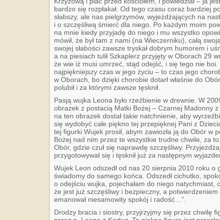
Krzyżową i plac przed kościołem, i powiedział – ja jes
bardzo się rozpłakał. Od tego czasu coraz bardziej p
słabszy, ale nas pielgrzymów, wyjeżdżających na nast
i o szczęśliwą śmierć dla niego. Po każdym moim powr
na mnie kiedy przyjadę do niego i mu wszystko opow
mówił, że był tam z nami (na Wieczerniku), całą swo
swojej słabości zawsze tryskał dobrym humorem i uś
a na piesiach tulił Szkaplerz przyjęty w Oborach 29 
że wie iż musi umrzeć, stąd odejść, i się tego nie boi.
najpiękniejszy czas w jego życiu – to czas jego chorob
w Oborach, bo dzięki chorobie dotarł właśnie do Obór,
polubił i za którymi zawsze tęsknił.
Pasją wujka Leona było rzeźbienie w drewnie. W 2009 
obrazek z postacią Matki Bożej – Czarnej Madonny z 
na ten obrazek dostał takie natchnienie, aby wyrzeźb
się wydobyć całe piękno tej przepięknej Pani z Dzie
tej figurki Wujek prosił, abym zawiozła ją do Obór w
Bożej nad nim przez te wszystkie trudne chwile, za t
Obór, gdzie czuł się naprawdę szczęśliwy. Przyjeżdżaj
przygotowywał się i tęsknił już za następnym wyjazd
Wujek Leon odszedł od nas 20 sierpnia 2010 roku o go
świadomy do samego końca. Odszedł cichutko, spok
o odejściu wujka, pojechałam do niego natychmiast, 
że jest już szczęśliwy i bezpieczny, a potwierdzeniem 
emanował niesamowity spokój i radość…”.
Drodzy bracia i siostry, przyjrzyjmy się przez chwilę