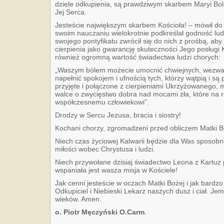
dziele odkupienia, są prawdziwym skarbem Maryi Bole
Jej Serca.
Jesteście największym skarbem Kościoła! – mówił do 
swoim nauczaniu wielokrotnie podkreślał godność lud
swojego pontyfikatu zwrócił się do nich z prośbą, aby
cierpienia jako gwarancję skuteczności Jego posługi K
również ogromną wartość świadectwa ludzi chorych:
„Waszym bólem możecie umocnić chwiejnych, wezwa
napełnić spokojem i ufnością tych, którzy wątpią i są
przyjęte i połączone z cierpieniami Ukrzyżowanego,
walce o zwycięstwo dobra nad mocami zła, które na 
współczesnemu człowiekowi”.
Drodzy w Sercu Jezusa, bracia i siostry!
Kochani chorzy, zgromadzeni przed obliczem Matki B
Niech czas życiowej Kalwarii będzie dla Was sposob
miłości wobec Chrystusa i ludzi.
Niech przywołane dzisiaj świadectwo Leona z Kartu
wspaniała jest wasza misja w Kościele!
Jak cenni jesteście w oczach Matki Bożej i jak bardz
Odkupiciel i Niebieski Lekarz naszych dusz i ciał. Je
wieków. Amen.
o. Piotr Męczyński O.Carm
.