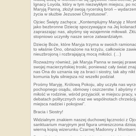
Ignacy Loyola, który w tym niezwykłym miejscu, po n
Maryją Panną, złożył swoją rycerską broń – wydarze
życia w służbie Jezusowi Chrystusowi”.
Ojciec Święty zachęca: „Kontemplujmy Maryję z Mont
jako bezbronne Dziecię spoczywające na Jej kolanach
zapraszając nas, abyśmy się wzajemnie miłowali. Złóż
stopniowo uczyniły nasze serce zatwardziałym.
Dziecię Boże, które Maryja trzyma w swoich ramionach
to właśnie Ono, obnażone na krzyżu, całkowicie zawi
nieuzbrojoną i rozbrajającą mocą miłości. (…)
Rozważmy również, jak Maryja Panna w swojej prawej
swojej macierzyńskiej troski, ponieważ cały świat zna
nas Ona do uznania się za braci i siostry, tak aby nikt
komunia była silniejsza niż wszelki podział.
Prośmy Maryję, Królową Pokoju, aby uczyła nas wyrze
pochopnego osądu, obmowy i oszczerstw. I abyśmy na
miłość w rodzinie, wśród przyjaciół, w miejscu pracy
debatach politycznych oraz we wspólnotach chrześcija
miejsca nadziei i pokojowi”.
Bracia i Siostry!
Widzialnym znakiem naszej duchowej łączności z Ojc
sanktuarium maryjnym jest figura umieszczona dzisia
wierną kopią wizerunku Czarnej Madonny z Montserr