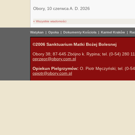
Obory, 10 czerwca A. D. 2026
« Wszystkie wiadomości
Watykan
|
Opoka
|
Dokumenty Kościoła
|
Karmel Kraków
|
Rad
©2006 Sanktuarium Matki Bożej Bolesnej
Obory 38; 87-645 Zbójno k. Rypina; tel. (0-54) 280 11 
oprzeor@obory.com.pl
Opiekun Pielgrzymów:
O. Piotr Męczyński; tel. (0-5
opiotr@obory.com.pl