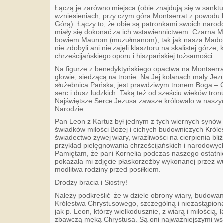
Łączą je zarówno miejsca (obie znajdują się w sanktu
wzniesieniach, przy czym góra Montserrat z powodu b
Górą). Łączy to, że obie są patronkami swoich narod
miały się dokonać za ich wstawiennictwem. Czarna M
bowiem Maurom (muzułmanom), tak jak nasza Mado
nie zdobyli ani nie zajęli klasztoru na skalistej górze,
chrześcijańskiego oporu i hiszpańskiej tożsamości.
Na figurze z benedyktyńskiego opactwa na Montserra
głowie, siedzącą na tronie. Na Jej kolanach mały Jez
służebnica Pańska, jest prawdziwym tronem Boga – C
serc i dusz ludzkich. Taką też od sześciu wieków tro
Najświętsze Serce Jezusa zawsze królowało w naszyc
Narodzie.
Pan Leon z Kartuz był jednym z tych wiernych synó
świadków miłości Bożej i cichych budowniczych Król
świadectwo żywej wiary, wrażliwości na cierpienia bliź
przykład pielęgnowania chrześcijańskich i narodowyc
Pamiętam, że pani Kornelia podczas naszego ostatn
pokazała mi zdjęcie płaskorzeźby wykonanej przez w
modlitwa rodziny przed posiłkiem.
Drodzy bracia i Siostry!
Należy podkreślić, że w dziele obrony wiary, budowan
Królestwa Chrystusowego, szczególną i niezastąpioną 
jak p. Leon, którzy wielkodusznie, z wiarą i miłością, 
zbawczą męką Chrystusa. Są oni najważniejszymi w