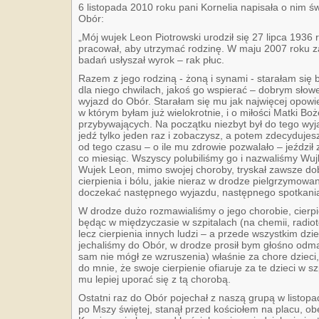
6 listopada 2010 roku pani Kornelia napisała o nim ś
Obór:
„Mój wujek Leon Piotrowski urodził się 27 lipca 1936 
pracował, aby utrzymać rodzinę. W maju 2007 roku z
badań usłyszał wyrok – rak płuc.
Razem z jego rodziną - żoną i synami - starałam się by
dla niego chwilach, jakoś go wspierać – dobrym sł
wyjazd do Obór. Starałam się mu jak najwięcej opowi
w którym byłam już wielokrotnie, i o miłości Matki Bo
przybywających. Na początku niezbyt był do tego wyj
jedź tylko jeden raz i zobaczysz, a potem zdecydujesz
od tego czasu – o ile mu zdrowie pozwalało – jeździł
co miesiąc. Wszyscy polubiliśmy go i nazwaliśmy Wu
Wujek Leon, mimo swojej choroby, tryskał zawsze d
cierpienia i bólu, jakie nieraz w drodze pielgrzymowa
doczekać następnego wyjazdu, następnego spotkani
W drodze dużo rozmawialiśmy o jego chorobie, cierpi
będąc w międzyczasie w szpitalach (na chemii, radioter
lecz cierpienia innych ludzi – a przede wszystkim dz
jechaliśmy do Obór, w drodze prosił bym głośno odma
sam nie mógł ze wzruszenia) właśnie za chore dzieci,
do mnie, że swoje cierpienie ofiaruje za te dzieci w szp
mu lepiej uporać się z tą chorobą.
Ostatni raz do Obór pojechał z naszą grupą w listop
po Mszy świętej, stanął przed kościołem na placu, o