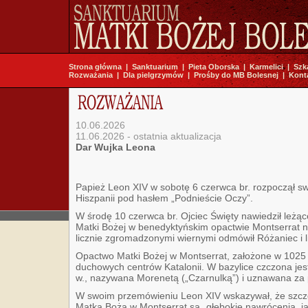
Strona główna
|
Sanktuarium
|
Pieta Oborska
|
Karmelici
|
Szk
Rozważania
|
Dla pielgrzymów
|
Prośby do MB Bolesnej
|
Kont
10.06.2026
11.06.2026 - ostatnia aktualizacja
Dar Wujka Leona
Papież Leon XIV w sobotę 6 czerwca br. rozpoczął s
Hiszpanii pod hasłem „Podnieście Oczy”.
W środę 10 czerwca br. Ojciec Święty nawiedził leżąc
Matki Bożej w benedyktyńskim opactwie Montserrat n
licznie zgromadzonymi wiernymi odmówił Różaniec i l
Opactwo Matki Bożej w Montserrat, założone w 1025 r
duchowych centrów Katalonii. W bazylice czczona jest
w., nazywana Morenetą („Czarnulką”) i uznawana za p
W swoim przemówieniu Leon XIV wskazywał, że szcz
Matką Bożą w Montserrat są „głębokie nawrócenia, ja