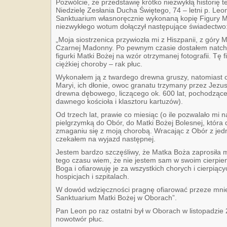
Pozwólcie, że przedstawię krótko niezwykłą historię te
Niedzielę Zesłania Ducha Świętego, 74 – letni p. Leo
Sanktuarium własnoręcznie wykonaną kopię Figury Ma
niezwykłego wotum dołączył następujące świadectwo
„Moja siostrzenica przywiozła mi z Hiszpanii, z góry 
Czarnej Madonny. Po pewnym czasie dostałem natchn
figurki Matki Bożej na wzór otrzymanej fotografii. Tę
ciężkiej choroby – rak płuc.
Wykonałem ją z twardego drewna gruszy, natomiast cz
Maryi, ich dłonie, owoc granatu trzymany przez Jezus
drewna dębowego, liczącego ok. 600 lat, pochodzącego
dawnego kościoła i klasztoru kartuzów).
Od trzech lat, prawie co miesiąc (o ile pozwalało mi 
pielgrzymką do Obór, do Matki Bożej Bolesnej, która d
zmaganiu się z moją chorobą. Wracając z Obór z jedne
czekałem na wyjazd następnej.
Jestem bardzo szczęśliwy, że Matka Boża zaprosiła 
tego czasu wiem, że nie jestem sam w swoim cierpieni
Boga i ofiarowuję je za wszystkich chorych i cierpią
hospicjach i szpitalach.
W dowód wdzięczności pragnę ofiarować przeze mni
Sanktuarium Matki Bożej w Oborach”.
Pan Leon po raz ostatni był w Oborach w listopadzie 2
nowotwór płuc.