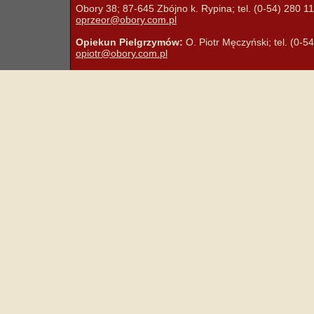
Obory 38; 87-645 Zbójno k. Rypina; tel. (0-54) 280 11 
oprzeor@obory.com.pl
Opiekun Pielgrzymów:
O. Piotr Męczyński; tel. (0-5
opiotr@obory.com.pl