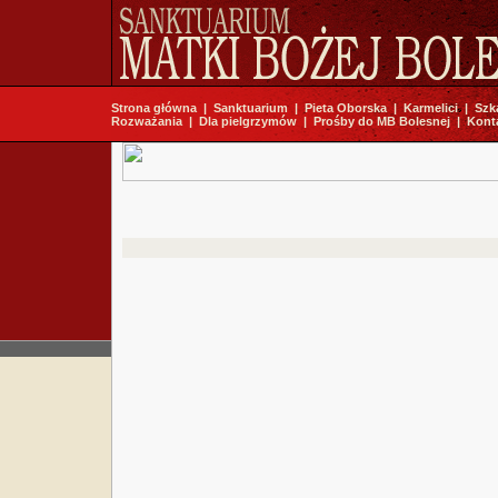
Strona główna
|
Sanktuarium
|
Pieta Oborska
|
Karmelici
|
Szk
Rozważania
|
Dla pielgrzymów
|
Prośby do MB Bolesnej
|
Kont